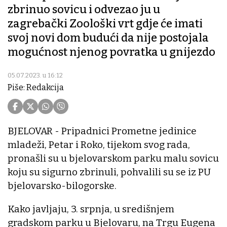
zbrinuo sovicu i odvezao ju u
zagrebački Zoološki vrt gdje će imati
svoj novi dom budući da nije postojala
mogućnost njenog povratka u gnijezdo
05.07.2023. u 16:12
Piše: Redakcija
BJELOVAR - Pripadnici Prometne jedinice
mladeži, Petar i Roko, tijekom svog rada,
pronašli su u bjelovarskom parku malu sovicu
koju su sigurno zbrinuli, pohvalili su se iz PU
bjelovarsko-bilogorske.
Kako javljaju, 3. srpnja, u središnjem
gradskom parku u Bjelovaru, na Trgu Eugena