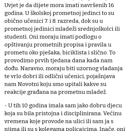
Uvjet je da dijete mora imati navršenih 16
godina. U školskoj prometnoj jedinci to su
obično učenici 7. i 8. razreda, dok su u
prometnoj jedinici mladeži srednjoškolci ili
studenti. Oni moraju imati podlogu o
opštivanju prometnih propisa i pravila u
prometu oko pješaka, biciklista i slično. To
provodimo prvih tjedana dana kada nam
dođu. Naravno, moraju biti uzornog vladanja
te vrlo dobri ili odlični učenici, pojašnjava
nam Novotni koju smo upitali kakve su
reakcije građana na prometnu mladež.
- U tih 10 godina imala sam jako dobru djecu
koja su bila pristojna i disciplinirana. Većinu
vremena koje provode na ulici ili sam ja s
njima ili su s kolegama policajcima. Inače, oni