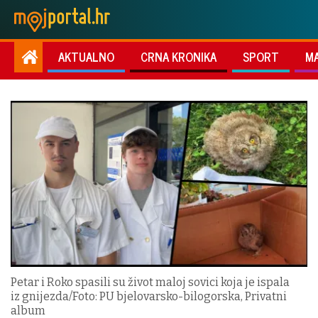
AKTUALNO
CRNA KRONIKA
SPORT
M
Petar i Roko spasili su život maloj sovici koja je ispala
iz gnijezda/Foto: PU bjelovarsko-bilogorska, Privatni
album