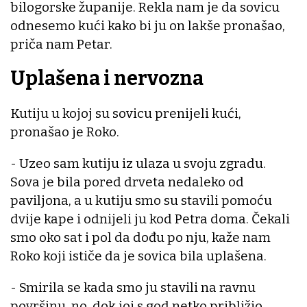
bilogorske županije. Rekla nam je da sovicu
odnesemo kući kako bi ju on lakše pronašao,
priča nam Petar.
Uplašena i nervozna
Kutiju u kojoj su sovicu prenijeli kući,
pronašao je Roko.
- Uzeo sam kutiju iz ulaza u svoju zgradu.
Sova je bila pored drveta nedaleko od
paviljona, a u kutiju smo su stavili pomoću
dvije kape i odnijeli ju kod Petra doma. Čekali
smo oko sat i pol da dođu po nju, kaže nam
Roko koji ističe da je sovica bila uplašena.
- Smirila se kada smo ju stavili na ravnu
površinu. no, dok joj s god netko približio,