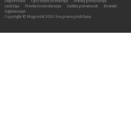
Impressum
Opći uvjeti korištenja
Pravila prenošenja
sadržaja
Pravila komentiranja
Zaštita privatnosti
Kontakt
Oglašavanje
Copyright © Mojportal 2020. Sva prava pridržana.