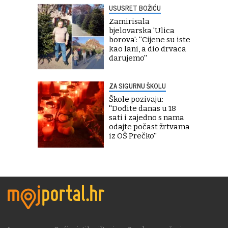
USUSRET BOŽIĆU
Zamirisala
bjelovarska 'Ulica
borova': ''Cijene su iste
kao lani, a dio drvaca
darujemo''
ZA SIGURNU ŠKOLU
Škole pozivaju:
''Dođite danas u 18
sati i zajedno s nama
odajte počast žrtvama
iz OŠ Prečko''