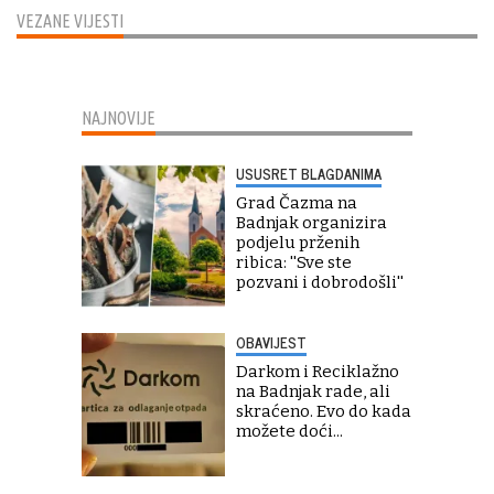
VEZANE VIJESTI
NAJNOVIJE
USUSRET BLAGDANIMA
Grad Čazma na
Badnjak organizira
podjelu prženih
ribica: ''Sve ste
pozvani i dobrodošli''
OBAVIJEST
Darkom i Reciklažno
na Badnjak rade, ali
skraćeno. Evo do kada
možete doći...