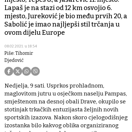
Lapaš je na stazi od 12 km osvojio 6.
mjesto, Jureković je bio među prvih 20, a
Sabolić je imao najljepši stil trčanja u
ovom dijelu Europe
08.02.2021. u 18:54
Piše: Tihomir
Djedović
Nedjelja, 9 sati. Usprkos prohladnom,
maglovitom jutru u osječkom naselju Pampas,
smještenom na desnoj obali Drave, okupilo se
stotinjak trkačkih entuzijasta željnih novih
sportskih izazova. Nakon skoro cjelogodišnjeg
izostanka bilo kakvog oblika organiziranog