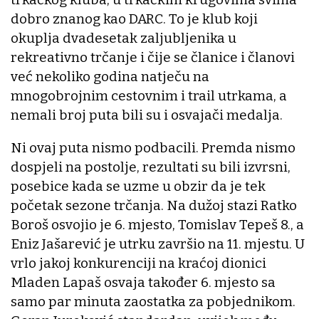
dobro znanog kao DARC. To je klub koji
okuplja dvadesetak zaljubljenika u
rekreativno trčanje i čije se članice i članovi
već nekoliko godina natječu na
mnogobrojnim cestovnim i trail utrkama, a
nemali broj puta bili su i osvajači medalja.
Ni ovaj puta nismo podbacili. Premda nismo
dospjeli na postolje, rezultati su bili izvrsni,
posebice kada se uzme u obzir da je tek
početak sezone trčanja. Na dužoj stazi Ratko
Boroš osvojio je 6. mjesto, Tomislav Tepeš 8., a
Eniz Jašarević je utrku završio na 11. mjestu. U
vrlo jakoj konkurenciji na kraćoj dionici
Mladen Lapaš osvaja također 6. mjesto sa
samo par minuta zaostatka za pobjednikom.