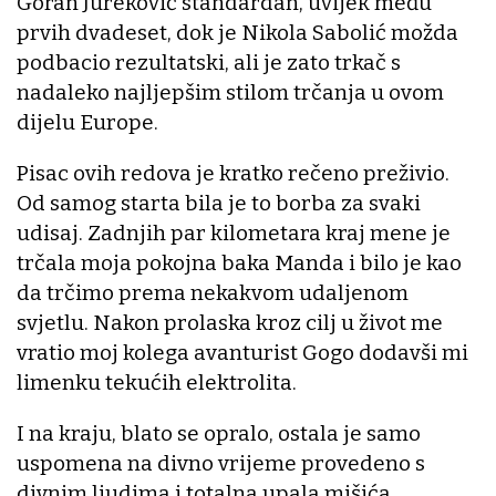
Goran Jureković standardan, uvijek među
prvih dvadeset, dok je Nikola Sabolić možda
podbacio rezultatski, ali je zato trkač s
nadaleko najljepšim stilom trčanja u ovom
dijelu Europe.
Pisac ovih redova je kratko rečeno preživio.
Od samog starta bila je to borba za svaki
udisaj. Zadnjih par kilometara kraj mene je
trčala moja pokojna baka Manda i bilo je kao
da trčimo prema nekakvom udaljenom
svjetlu. Nakon prolaska kroz cilj u život me
vratio moj kolega avanturist Gogo dodavši mi
limenku tekućih elektrolita.
I na kraju, blato se opralo, ostala je samo
uspomena na divno vrijeme provedeno s
divnim ljudima i totalna upala mišića.