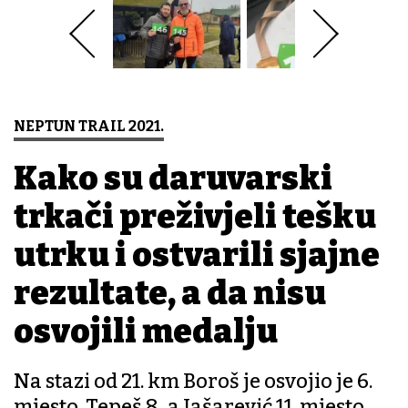
NEPTUN TRAIL 2021.
Kako su daruvarski
trkači preživjeli tešku
utrku i ostvarili sjajne
rezultate, a da nisu
osvojili medalju
Na stazi od 21. km Boroš je osvojio je 6.
mjesto, Tepeš 8., a Jašarević 11. mjesto.