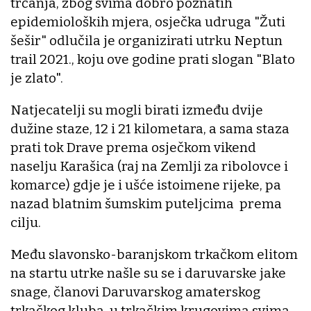
trčanja, zbog svima dobro poznatih
epidemioloških mjera, osječka udruga "Žuti
šešir" odlučila je organizirati utrku Neptun
trail 2021., koju ove godine prati slogan "Blato
je zlato".
Natjecatelji su mogli birati između dvije
dužine staze, 12 i 21 kilometara, a sama staza
prati tok Drave prema osječkom vikend
naselju Karašica (raj na Zemlji za ribolovce i
komarce) gdje je i ušće istoimene rijeke, pa
nazad blatnim šumskim puteljcima prema
cilju.
Među slavonsko-baranjskom trkačkom elitom
na startu utrke našle su se i daruvarske jake
snage, članovi Daruvarskog amaterskog
trkačkog kluba, u trkačkim krugovima svima