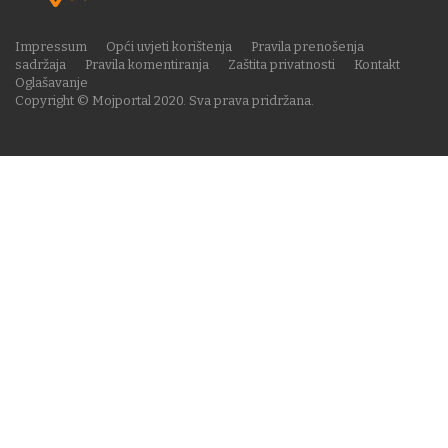
Impressum
Opći uvjeti korištenja
Pravila prenošenja
sadržaja
Pravila komentiranja
Zaštita privatnosti
Kontakt
Oglašavanje
Copyright © Mojportal 2020. Sva prava pridržana.