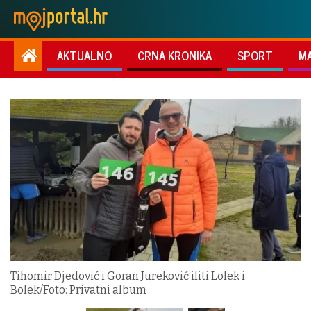
AKTUALNO
CRNA KRONIKA
SPORT
M
Tihomir Djedović i Goran Jureković iliti Lolek i
Bolek/Foto: Privatni album