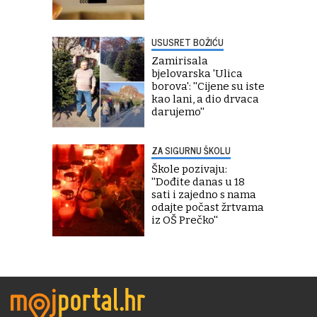
USUSRET BOŽIĆU
Zamirisala
bjelovarska 'Ulica
borova': ''Cijene su iste
kao lani, a dio drvaca
darujemo''
ZA SIGURNU ŠKOLU
Škole pozivaju:
''Dođite danas u 18
sati i zajedno s nama
odajte počast žrtvama
iz OŠ Prečko''