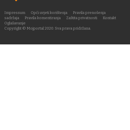
Impressum
Opći uvjeti korištenja
Pravila prenošenja
sadržaja
Pravila komentiranja
Zaštita privatnosti
Kontakt
Oglašavanje
Copyright © Mojportal 2020. Sva prava pridržana.