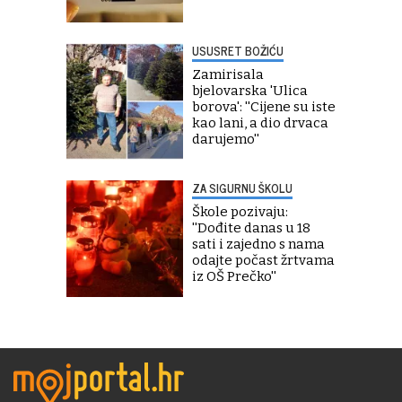
USUSRET BOŽIĆU
Zamirisala
bjelovarska 'Ulica
borova': ''Cijene su iste
kao lani, a dio drvaca
darujemo''
ZA SIGURNU ŠKOLU
Škole pozivaju:
''Dođite danas u 18
sati i zajedno s nama
odajte počast žrtvama
iz OŠ Prečko''