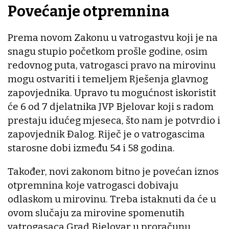
Povećanje otpremnina
Prema novom Zakonu u vatrogastvu koji je na
snagu stupio početkom prošle godine, osim
redovnog puta, vatrogasci pravo na mirovinu
mogu ostvariti i temeljem Rješenja glavnog
zapovjednika. Upravo tu mogućnost iskoristit
će 6 od 7 djelatnika JVP Bjelovar koji s radom
prestaju idućeg mjeseca, što nam je potvrdio i
zapovjednik Đalog. Riječ je o vatrogascima
starosne dobi između 54 i 58 godina.
Također, novi zakonom bitno je povećan iznos
otpremnina koje vatrogasci dobivaju
odlaskom u mirovinu. Treba istaknuti da će u
ovom slučaju za mirovine spomenutih
vatrogasaca Grad Bjelovar u proračunu