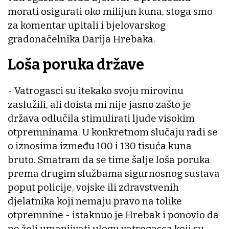
morati osigurati oko milijun kuna, stoga smo
za komentar upitali i bjelovarskog
gradonačelnika Darija Hrebaka.
Loša poruka države
- Vatrogasci su itekako svoju mirovinu
zaslužili, ali doista mi nije jasno zašto je
država odlučila stimulirati ljude visokim
otpremninama. U konkretnom slučaju radi se
o iznosima između 100 i 130 tisuća kuna
bruto. Smatram da se time šalje loša poruka
prema drugim službama sigurnosnog sustava
poput policije, vojske ili zdravstvenih
djelatnika koji nemaju pravo na tolike
otpremnine - istaknuo je Hrebak i ponovio da
ne želi umanjivati ulogu vatrogasca koji su