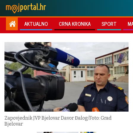
AKTUALNO
CRNA KRONIKA
SPORT
M
Zapovjednik JVP Bjelovar Davor Đalog/Foto: Grad
Bjelovar