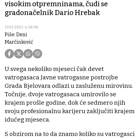
visokim otpremninama, čudi se
gradonačelnik Dario Hrebak
13.01.2021. u 18:06
Piše: Deni
Marčinković
U svega nekoliko mjeseci čak devet
vatrogasaca Javne vatrogasne postrojbe
Grada Bjelovara odlazi u zasluženu mirovinu.
Točnije, dvoje vatrogasaca umirovilo se
krajem prošle godine, dok će sedmero njih
svoju profesionalnu karijeru zaključiti krajem
idućeg mjeseca.
S obzirom na to da znamo koliko su vatrogasci