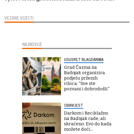
VEZANE VIJESTI
NAJNOVIJE
USUSRET BLAGDANIMA
Grad Čazma na
Badnjak organizira
podjelu prženih
ribica: ''Sve ste
pozvani i dobrodošli''
OBAVIJEST
Darkom i Reciklažno
na Badnjak rade, ali
skraćeno. Evo do kada
možete doći...