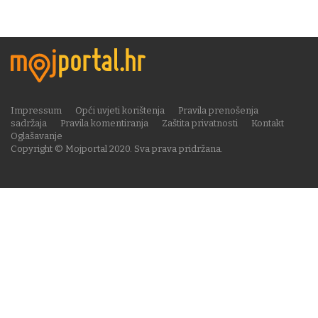
Impressum
Opći uvjeti korištenja
Pravila prenošenja
sadržaja
Pravila komentiranja
Zaštita privatnosti
Kontakt
Oglašavanje
Copyright © Mojportal 2020. Sva prava pridržana.