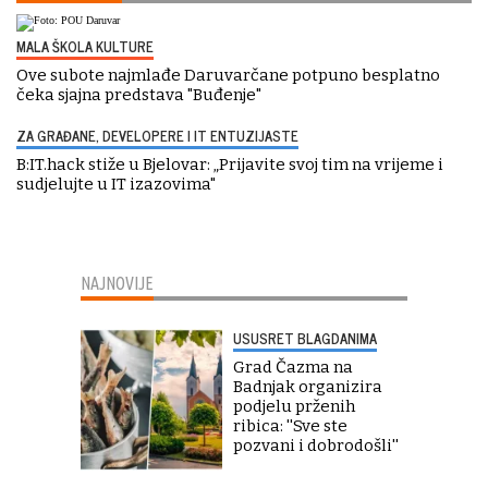
MALA ŠKOLA KULTURE
Ove subote najmlađe Daruvarčane potpuno besplatno
čeka sjajna predstava "Buđenje"
ZA GRAĐANE, DEVELOPERE I IT ENTUZIJASTE
B:IT.hack stiže u Bjelovar: „Prijavite svoj tim na vrijeme i
sudjelujte u IT izazovima"
NAJNOVIJE
USUSRET BLAGDANIMA
Grad Čazma na
Badnjak organizira
podjelu prženih
ribica: ''Sve ste
pozvani i dobrodošli''