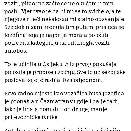
voziti, pitao me zašto se ne okušam u tom
poslu. Vjerovao je da bi mi se to svidjelo, a te
njegove riječi nekako su mi stalno odzvanjale.
Sve dok nisam krenula tim putem, prisjeća se
Jozefina koja je najprije morala položiti
potrebnu kategoriju da bih mogla voziti
autobus.
To je učinila u Osijeku. A iz prvog pokušaja
položila je propise i vožnju. Sve to uz sezonske
poslove koje je radila. Dva odjednom.
Prvo radno mjesto kao vozačica busa Jozefina
je pronašla u Čazmatransu gdje i dalje radi,
iako je imala ponudu i od druge, manje
prijevozničke tvrtke.
Autobus vozi sedam mjeseci i danas je i više