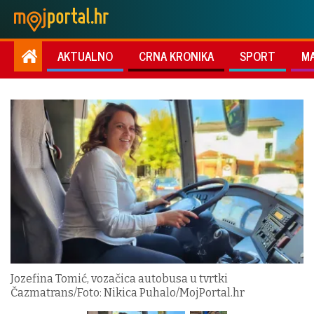
AKTUALNO
CRNA KRONIKA
SPORT
M
Jozefina Tomić, vozačica autobusa u tvrtki
Čazmatrans/Foto: Nikica Puhalo/MojPortal.hr