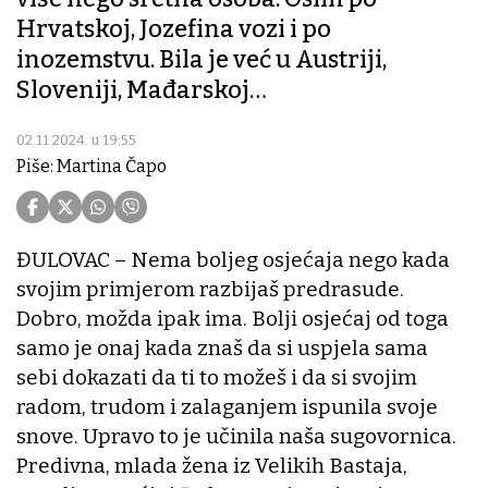
Hrvatskoj, Jozefina vozi i po
inozemstvu. Bila je već u Austriji,
Sloveniji, Mađarskoj…
02.11.2024. u 19:55
Piše: Martina Čapo
ĐULOVAC – Nema boljeg osjećaja nego kada
svojim primjerom razbijaš predrasude.
Dobro, možda ipak ima. Bolji osjećaj od toga
samo je onaj kada znaš da si uspjela sama
sebi dokazati da ti to možeš i da si svojim
radom, trudom i zalaganjem ispunila svoje
snove. Upravo to je učinila naša sugovornica.
Predivna, mlada žena iz Velikih Bastaja,