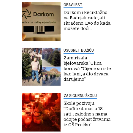
OBAVIJEST
Darkom i Reciklažno
na Badnjak rade, ali
skraćeno. Evo do kada
možete doći...
USUSRET BOŽIĆU
Zamirisala
bjelovarska 'Ulica
borova': ''Cijene su iste
kao lani, a dio drvaca
darujemo''
ZA SIGURNU ŠKOLU
Škole pozivaju:
''Dođite danas u 18
sati i zajedno s nama
odajte počast žrtvama
iz OŠ Prečko''