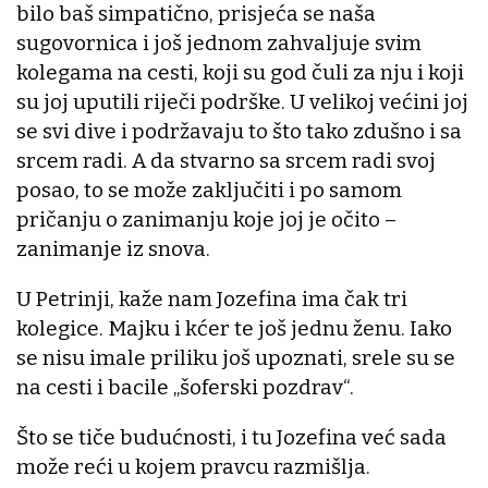
bilo baš simpatično, prisjeća se naša
sugovornica i još jednom zahvaljuje svim
kolegama na cesti, koji su god čuli za nju i koji
su joj uputili riječi podrške. U velikoj većini joj
se svi dive i podržavaju to što tako zdušno i sa
srcem radi. A da stvarno sa srcem radi svoj
posao, to se može zaključiti i po samom
pričanju o zanimanju koje joj je očito –
zanimanje iz snova.
U Petrinji, kaže nam Jozefina ima čak tri
kolegice. Majku i kćer te još jednu ženu. Iako
se nisu imale priliku još upoznati, srele su se
na cesti i bacile „šoferski pozdrav“.
Što se tiče budućnosti, i tu Jozefina već sada
može reći u kojem pravcu razmišlja.