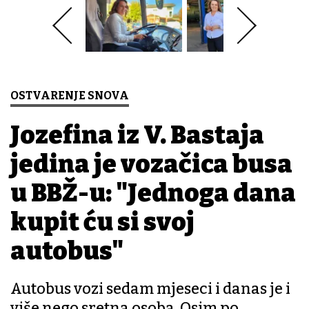
OSTVARENJE SNOVA
Jozefina iz V. Bastaja
jedina je vozačica busa
u BBŽ-u: "Jednoga dana
kupit ću si svoj
autobus"
Autobus vozi sedam mjeseci i danas je i
više nego sretna osoba. Osim po