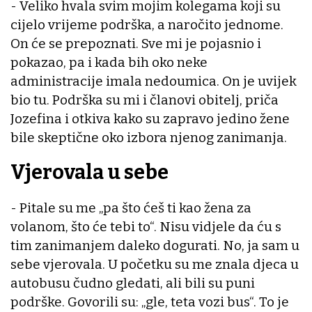
- Veliko hvala svim mojim kolegama koji su
cijelo vrijeme podrška, a naročito jednome.
On će se prepoznati. Sve mi je pojasnio i
pokazao, pa i kada bih oko neke
administracije imala nedoumica. On je uvijek
bio tu. Podrška su mi i članovi obitelj, priča
Jozefina i otkiva kako su zapravo jedino žene
bile skeptične oko izbora njenog zanimanja.
Vjerovala u sebe
- Pitale su me „pa što ćeš ti kao žena za
volanom, što će tebi to“. Nisu vidjele da ću s
tim zanimanjem daleko dogurati. No, ja sam u
sebe vjerovala. U početku su me znala djeca u
autobusu čudno gledati, ali bili su puni
podrške. Govorili su: „gle, teta vozi bus“. To je