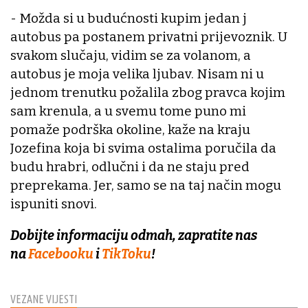
- Možda si u budućnosti kupim jedan j
autobus pa postanem privatni prijevoznik. U
svakom slučaju, vidim se za volanom, a
autobus je moja velika ljubav. Nisam ni u
jednom trenutku požalila zbog pravca kojim
sam krenula, a u svemu tome puno mi
pomaže podrška okoline, kaže na kraju
Jozefina koja bi svima ostalima poručila da
budu hrabri, odlučni i da ne staju pred
preprekama. Jer, samo se na taj način mogu
ispuniti snovi.
Dobijte informaciju odmah, zapratite nas
na
Facebooku
i
TikToku
!
VEZANE VIJESTI