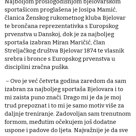
Najboljom prošlogodišnjom bjelovarskom
sportašicom proglašena je Josipa Mamić,
članica Ženskog rukometnog kluba Bjelovar
te brončana reprezentativka s Europskog
prvenstva u Danskoj, dok je za najboljeg
sportaša izabran Miran Maričić, član
Streljačkog društva Bjelovar 1874 te vlasnik
srebra i bronce s Europskog prvenstva u
disciplini zračna puška.
– Ovo je već četvrta godina zaredom da sam
izabran za najboljeg sportaša Bjelovara i to
mi zaista puno znači. Drago mi je da je moj
trud prepoznat i to mi je samo motiv više za
daljnje treniranje. Zadovoljan sam trenutnom
formom, međutim očekujem još dodatne
uspone i padove do ljeta. Najvažnije je da sve