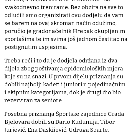
svakodnevno treniranje. Bez obzira na sve to
odlučili smo organizirati ovu dodjelu da vam
se barem na ovaj skroman način odužimo,
poručio je gradonačelnik Hrebak okupljenim
sportašima te im svima još jednom čestitao na
postignutim uspjesima.
Treba reći i to da je dodjela održana iz dva
dijela zbog poštivanja epidemioloških mjera
koje su na snazi. U prvom dijelu priznanja su
dobili najbolji kadeti i juniori u pojedinačnim
i ekipnim kategorijama, dok je drugi dio bio
rezerviran za seniore.
Posebna priznanja Športske zajednice Grada
Bjelovara dobili su Dario Kudumija, Tibor
Jurjević, Ena Daskijević, Udruga Sparte,