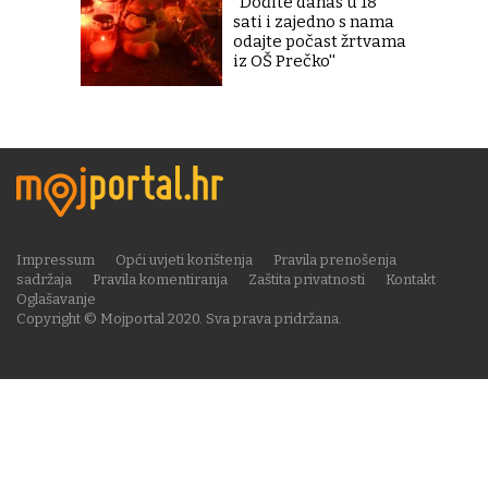
''Dođite danas u 18
sati i zajedno s nama
odajte počast žrtvama
iz OŠ Prečko''
Impressum
Opći uvjeti korištenja
Pravila prenošenja
sadržaja
Pravila komentiranja
Zaštita privatnosti
Kontakt
Oglašavanje
Copyright © Mojportal 2020. Sva prava pridržana.