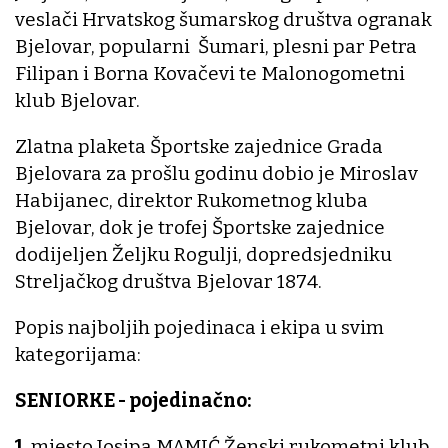
veslači Hrvatskog šumarskog društva ogranak
Bjelovar, popularni Šumari, plesni par Petra
Filipan i Borna Kovačevi te Malonogometni
klub Bjelovar.
Zlatna plaketa Športske zajednice Grada
Bjelovara za prošlu godinu dobio je Miroslav
Habijanec, direktor Rukometnog kluba
Bjelovar, dok je trofej Športske zajednice
dodijeljen Željku Rogulji, dopredsjedniku
Streljačkog društva Bjelovar 1874.
Popis najboljih pojedinaca i ekipa u svim
kategorijama:
SENIORKE - pojedinačno:
1.
mjesto Josipa MAMIĆ Ženski rukometni klub