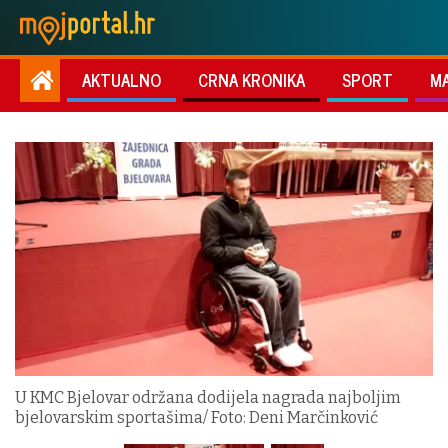
AKTUALNO
CRNA KRONIKA
SPORT
M
U KMC Bjelovar održana dodijela nagrada najboljim
bjelovarskim sportašima/ Foto: Deni Marčinković