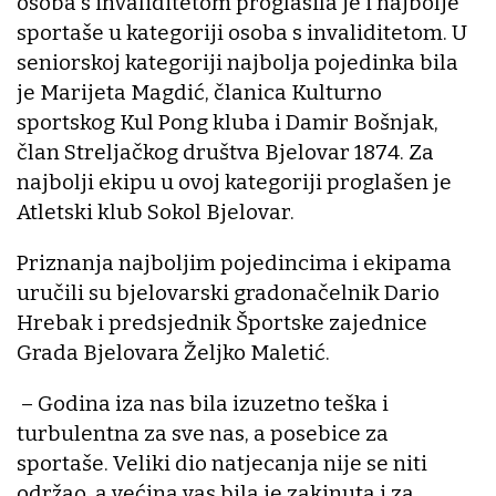
osoba s invaliditetom proglasila je i najbolje
sportaše u kategoriji osoba s invaliditetom. U
seniorskoj kategoriji najbolja pojedinka bila
je Marijeta Magdić, članica Kulturno
sportskog Kul Pong kluba i Damir Bošnjak,
član Streljačkog društva Bjelovar 1874. Za
najbolji ekipu u ovoj kategoriji proglašen je
Atletski klub Sokol Bjelovar.
Priznanja najboljim pojedincima i ekipama
uručili su bjelovarski gradonačelnik Dario
Hrebak i predsjednik Športske zajednice
Grada Bjelovara Željko Maletić.
– Godina iza nas bila izuzetno teška i
turbulentna za sve nas, a posebice za
sportaše. Veliki dio natjecanja nije se niti
održao, a većina vas bila je zakinuta i za