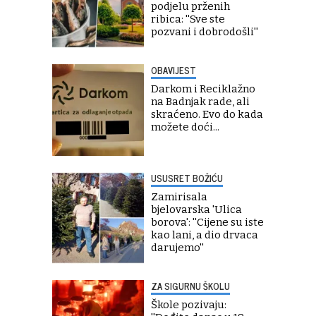
podjelu prženih
ribica: ''Sve ste
pozvani i dobrodošli''
OBAVIJEST
Darkom i Reciklažno
na Badnjak rade, ali
skraćeno. Evo do kada
možete doći...
USUSRET BOŽIĆU
Zamirisala
bjelovarska 'Ulica
borova': ''Cijene su iste
kao lani, a dio drvaca
darujemo''
ZA SIGURNU ŠKOLU
Škole pozivaju: