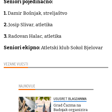
Seniori pojedinačno:
1.
Damir Bošnjak, streljaštvo
2.
Josip Slivar, atletika
3.
Radovan Halac, atletika
Seniori ekipno:
Atletski klub Sokol Bjelovar
VEZANE VIJESTI
NAJNOVIJE
USUSRET BLAGDANIMA
Grad Čazma na
Badnjak organizira