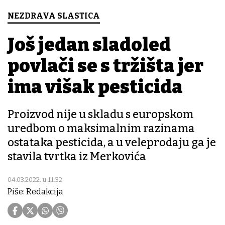
NEZDRAVA SLASTICA
Još jedan sladoled
povlači se s tržišta jer
ima višak pesticida
Proizvod nije u skladu s europskom
uredbom o maksimalnim razinama
ostataka pesticida, a u veleprodaju ga je
stavila tvrtka iz Merkovića
04.03.2022. u 11:32
Piše: Redakcija