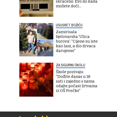
skraćeno. Evo do kada
možete doći...
USUSRET BOŽIĆU
Zamirisala
bjelovarska 'Ulica
borova': ''Cijene su iste
kao lani, a dio drvaca
darujemo''
ZA SIGURNU ŠKOLU
Škole pozivaju:
''Dođite danas u 18
sati i zajedno s nama
odajte počast žrtvama
iz OŠ Prečko''