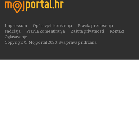
Impressum
Opći uvjeti korištenja
Pravila prenošenja
sadržaja
Pravila komentiranja
Zaštita privatnosti
Kontakt
Oglašavanje
Copyright © Mojportal 2020. Sva prava pridržana.