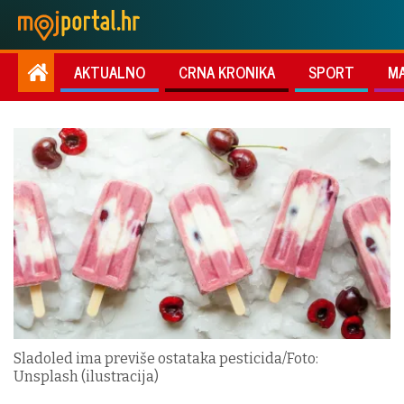
AKTUALNO
CRNA KRONIKA
SPORT
M
Sladoled ima previše ostataka pesticida/Foto:
Unsplash (ilustracija)