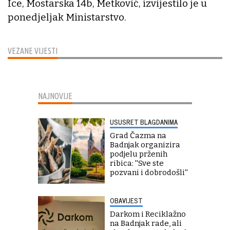
Ice, Mostarska 14b, Metković, izvijestilo je u
ponedjeljak Ministarstvo.
VEZANE VIJESTI
NAJNOVIJE
USUSRET BLAGDANIMA
Grad Čazma na
Badnjak organizira
podjelu prženih
ribica: ''Sve ste
pozvani i dobrodošli''
OBAVIJEST
Darkom i Reciklažno
na Badnjak rade, ali