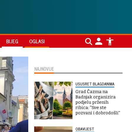
BIJEG
OGLASI
NAJNOVIJE
USUSRET BLAGDANIMA
Grad Čazma na
Badnjak organizira
podjelu prženih
ribica: ''Sve ste
pozvani i dobrodošli''
OBAVIJEST