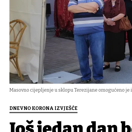
Masovno cijepljenje u sklopu Terezijane omogućeno je 
DNEVNO KORONA IZVJEŠĆE
Još jedan dan 