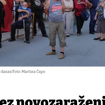
i danas/Foto: Martina Čapo
bez novozaražen