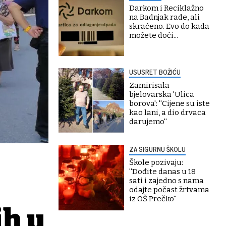
Darkom i Reciklažno
na Badnjak rade, ali
skraćeno. Evo do kada
možete doći...
USUSRET BOŽIĆU
Zamirisala
bjelovarska 'Ulica
borova': ''Cijene su iste
kao lani, a dio drvaca
darujemo''
ZA SIGURNU ŠKOLU
Škole pozivaju:
''Dođite danas u 18
sati i zajedno s nama
odajte počast žrtvama
iz OŠ Prečko''
ih u