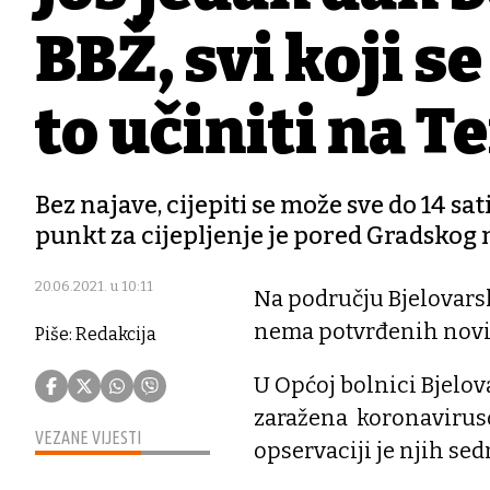
BBŽ, svi koji s
to učiniti na T
Bez najave, cijepiti se može sve do 14 sa
punkt za cijepljenje je pored Gradskog 
20.06.2021. u 10:11
Na području Bjelovars
nema potvrđenih novi
Piše: Redakcija
U Općoj bolnici Bjelova
zaražena koronaviruso
VEZANE VIJESTI
opservaciji je njih se