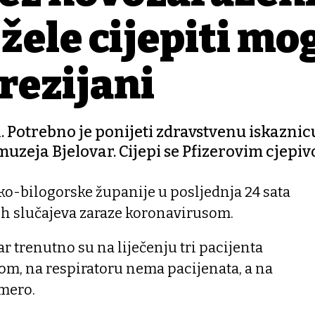
e žele cijepiti mo
erezijani
ti. Potrebno je ponijeti zdravstvenu iskaznicu
muzeja Bjelovar. Cijepi se Pfizerovim cjepi
ko-bilogorske županije u posljednja 24 sata
h slučajeva zaraze koronavirusom.
r trenutno su na liječenju tri pacijenta
m, na respiratoru nema pacijenata, a na
dmero.