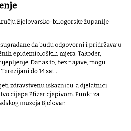
jenje
dručju Bjelovarsko-bilogorske županije
e sugrađane da budu odgovorni i pridržavaju
žnih epidemioloških mjera. Također,
cijepljenje. Danas to, bez najave, mogu
Terezijani do 14 sati.
eti zdravstvenu iskaznicu, a djelatnici
tvo cijepe Pfizer cjepivom. Punkt za
radskog muzeja Bjelovar.