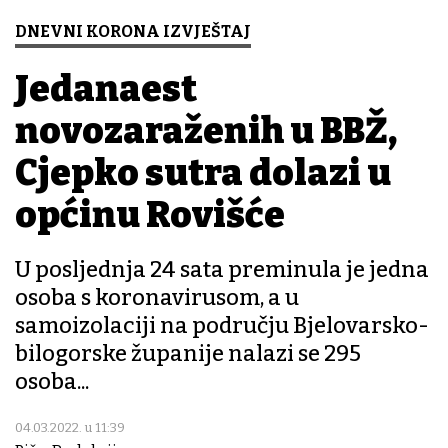
DNEVNI KORONA IZVJEŠTAJ
Jedanaest
novozaraženih u BBŽ,
Cjepko sutra dolazi u
općinu Rovišće
U posljednja 24 sata preminula je jedna
osoba s koronavirusom, a u
samoizolaciji na području Bjelovarsko-
bilogorske županije nalazi se 295
osoba...
04.03.2022. u 11:39