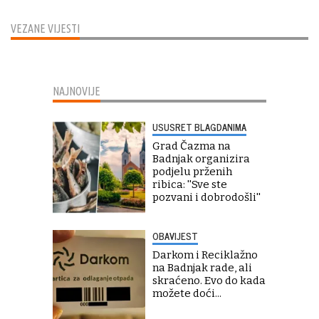
VEZANE VIJESTI
NAJNOVIJE
USUSRET BLAGDANIMA
Grad Čazma na
Badnjak organizira
podjelu prženih
ribica: ''Sve ste
pozvani i dobrodošli''
OBAVIJEST
Darkom i Reciklažno
na Badnjak rade, ali
skraćeno. Evo do kada
možete doći...