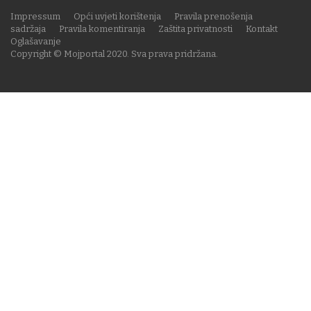
Impressum
Opći uvjeti korištenja
Pravila prenošenja
sadržaja
Pravila komentiranja
Zaštita privatnosti
Kontakt
Oglašavanje
Copyright © Mojportal 2020. Sva prava pridržana.