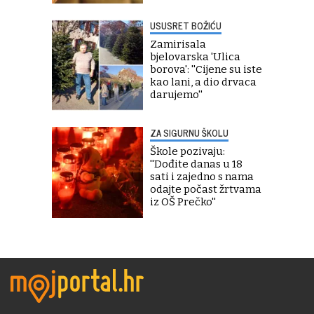
USUSRET BOŽIĆU
Zamirisala
bjelovarska 'Ulica
borova': ''Cijene su iste
kao lani, a dio drvaca
darujemo''
ZA SIGURNU ŠKOLU
Škole pozivaju:
''Dođite danas u 18
sati i zajedno s nama
odajte počast žrtvama
iz OŠ Prečko''