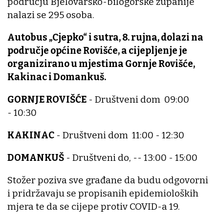
području Bjelovarsko-bilogorske županije
nalazi se 295 osoba.
Autobus „Cjepko“ i sutra, 8. rujna, dolazi na
područje općine Rovišće, a cijepljenje je
organizirano u mjestima Gornje Rovišće,
Kakinac i Domankuš.
GORNJE ROVIŠĆE
- Društveni dom 09:00
- 10:30
KAKINAC
- Društveni dom 11:00 - 12:30
DOMANKUŠ
- Društveni do, -- 13:00 - 15:00
Stožer poziva sve građane da budu odgovorni
i pridržavaju se propisanih epidemioloških
mjera te da se cijepe protiv COVID-a 19.