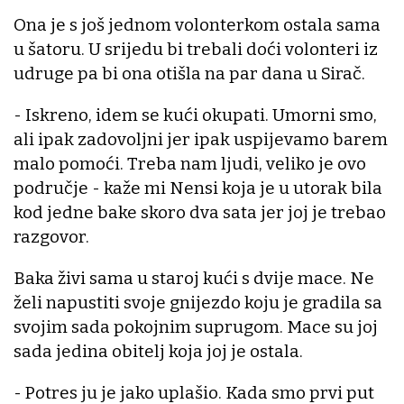
Ona je s još jednom volonterkom ostala sama
u šatoru. U srijedu bi trebali doći volonteri iz
udruge pa bi ona otišla na par dana u Sirač.
- Iskreno, idem se kući okupati. Umorni smo,
ali ipak zadovoljni jer ipak uspijevamo barem
malo pomoći. Treba nam ljudi, veliko je ovo
područje - kaže mi Nensi koja je u utorak bila
kod jedne bake skoro dva sata jer joj je trebao
razgovor.
Baka živi sama u staroj kući s dvije mace. Ne
želi napustiti svoje gnijezdo koju je gradila sa
svojim sada pokojnim suprugom. Mace su joj
sada jedina obitelj koja joj je ostala.
- Potres ju je jako uplašio. Kada smo prvi put