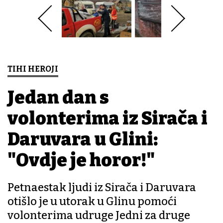
TIHI HEROJI
Jedan dan s
volonterima iz Sirača i
Daruvara u Glini:
"Ovdje je horor!"
Petnaestak ljudi iz Sirača i Daruvara
otišlo je u utorak u Glinu pomoći
volonterima udruge Jedni za druge