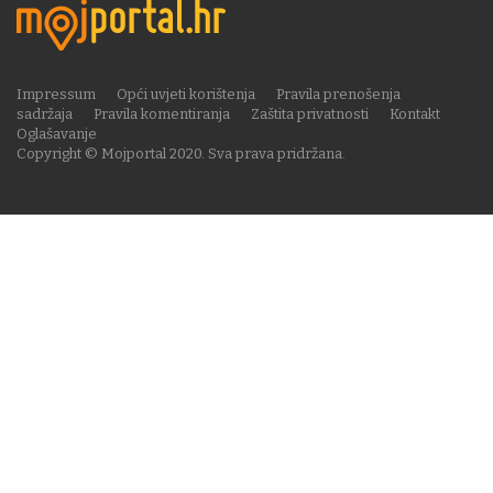
Impressum
Opći uvjeti korištenja
Pravila prenošenja
sadržaja
Pravila komentiranja
Zaštita privatnosti
Kontakt
Oglašavanje
Copyright © Mojportal 2020. Sva prava pridržana.