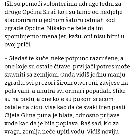
Išli su pomoći volonterima udruge Jedni za
druge Općina Sirač koji su tamo od nedjelje
stacionirani u jednom šatoru odmah kod
zgrade Općine. Nikako ne žele da im
spominjemo imena jer, kažu, oni nisu bitni u
ovoj priči.
- Gledaš te kuće, neke potpuno razrušene, a
one koje su ostale čitave, prvi jači potres može
sravniti sa zemljom. Onda vidiš jednu manju
zgradu, svi prozori širom otvoreni, zavjese na
pola vani, a unutra svi ormari popadali. Slike
su na podu, a one koje su pukom srećom
ostale na zidu, vise kao da će svaki tren pasti.
Cijela Glina puna je blata, odnosno prljave
vode kao da je bila poplava. Baš sad, k'o za
vraga, zemlja neće upiti vodu. Vidiš noviju