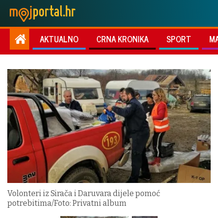
AKTUALNO
CRNA KRONIKA
SPORT
M
Volonteri iz Sirača i Daruvara dijele pomoć
potrebitima/Foto: Privatni album