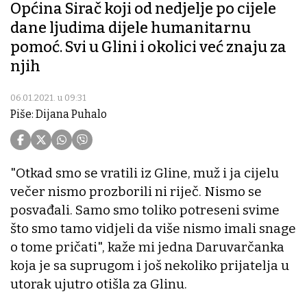
Općina Sirač koji od nedjelje po cijele
dane ljudima dijele humanitarnu
pomoć. Svi u Glini i okolici već znaju za
njih
06.01.2021. u 09:31
Piše: Dijana Puhalo
"Otkad smo se vratili iz Gline, muž i ja cijelu
večer nismo prozborili ni riječ. Nismo se
posvađali. Samo smo toliko potreseni svime
što smo tamo vidjeli da više nismo imali snage
o tome pričati", kaže mi jedna Daruvarčanka
koja je sa suprugom i još nekoliko prijatelja u
utorak ujutro otišla za Glinu.