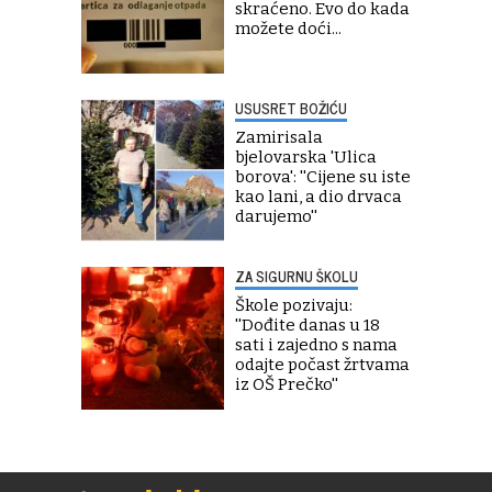
skraćeno. Evo do kada
možete doći...
USUSRET BOŽIĆU
Zamirisala
bjelovarska 'Ulica
borova': ''Cijene su iste
kao lani, a dio drvaca
darujemo''
ZA SIGURNU ŠKOLU
Škole pozivaju:
''Dođite danas u 18
sati i zajedno s nama
odajte počast žrtvama
iz OŠ Prečko''