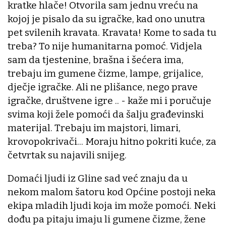
kratke hlače! Otvorila sam jednu vreću na
kojoj je pisalo da su igračke, kad ono unutra
pet svilenih kravata. Kravata! Kome to sada tu
treba? To nije humanitarna pomoć. Vidjela
sam da tjestenine, brašna i šećera ima,
trebaju im gumene čizme, lampe, grijalice,
dječje igračke. Ali ne plišance, nego prave
igračke, društvene igre .. - kaže mi i poručuje
svima koji žele pomoći da šalju građevinski
materijal. Trebaju im majstori, limari,
krovopokrivači... Moraju hitno pokriti kuće, za
četvrtak su najavili snijeg.
Domaći ljudi iz Gline sad već znaju da u
nekom malom šatoru kod Općine postoji neka
ekipa mladih ljudi koja im može pomoći. Neki
dođu pa pitaju imaju li gumene čizme, žene