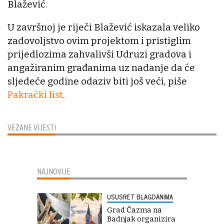
Blažević.
U završnoj je riječi Blažević iskazala veliko
zadovoljstvo ovim projektom i pristiglim
prijedlozima zahvalivši Udruzi gradova i
angažiranim građanima uz nadanje da će
sljedeće godine odaziv biti još veći, piše
Pakrački list
.
VEZANE VIJESTI
NAJNOVIJE
USUSRET BLAGDANIMA
Grad Čazma na
Badnjak organizira