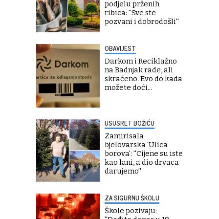
podjelu prženih
ribica: ''Sve ste
pozvani i dobrodošli''
OBAVIJEST
Darkom i Reciklažno
na Badnjak rade, ali
skraćeno. Evo do kada
možete doći...
USUSRET BOŽIĆU
Zamirisala
bjelovarska 'Ulica
borova': ''Cijene su iste
kao lani, a dio drvaca
darujemo''
ZA SIGURNU ŠKOLU
Škole pozivaju: