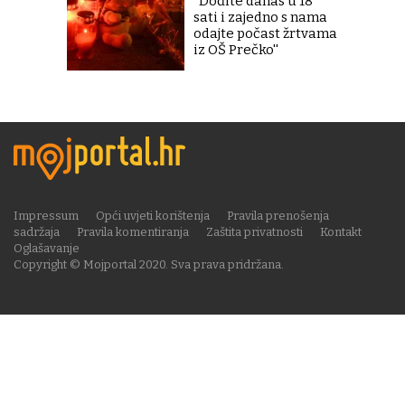
''Dođite danas u 18
sati i zajedno s nama
odajte počast žrtvama
iz OŠ Prečko''
Impressum
Opći uvjeti korištenja
Pravila prenošenja
sadržaja
Pravila komentiranja
Zaštita privatnosti
Kontakt
Oglašavanje
Copyright © Mojportal 2020. Sva prava pridržana.