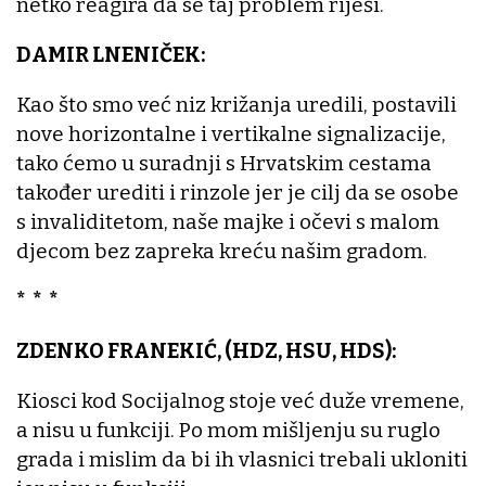
netko reagira da se taj problem riješi.
DAMIR LNENIČEK:
Kao što smo već niz križanja uredili, postavili
nove horizontalne i vertikalne signalizacije,
tako ćemo u suradnji s Hrvatskim cestama
također urediti i rinzole jer je cilj da se osobe
s invaliditetom, naše majke i očevi s malom
djecom bez zapreka kreću našim gradom.
* * *
ZDENKO FRANEKIĆ, (HDZ, HSU, HDS):
Kiosci kod Socijalnog stoje već duže vremene,
a nisu u funkciji. Po mom mišljenju su ruglo
grada i mislim da bi ih vlasnici trebali ukloniti