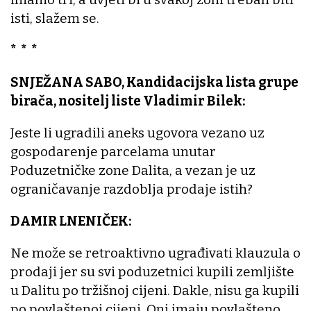
isti, slažem se.
* * *
SNJEŽANA SABO, Kandidacijska lista grupe
birača, nositelj liste Vladimir Bilek:
Jeste li ugradili aneks ugovora vezano uz
gospodarenje parcelama unutar
Poduzetničke zone Dalita, a vezan je uz
ograničavanje razdoblja prodaje istih?
DAMIR LNENIČEK:
Ne može se retroaktivno ugrađivati klauzula o
prodaji jer su svi poduzetnici kupili zemljište
u Dalitu po tržišnoj cijeni. Dakle, nisu ga kupili
po povlaštenoj cijeni. Oni imaju povlašteno