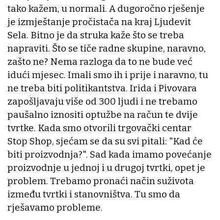
tako kažem, u normali. A dugoročno rješenje
je izmještanje pročistača na kraj Ljudevit
Sela. Bitno je da struka kaže što se treba
napraviti. Što se tiče radne skupine, naravno,
zašto ne? Nema razloga da to ne bude već
idući mjesec. Imali smo ih i prije i naravno, tu
ne treba biti politikantstva. Irida i Pivovara
zapošljavaju više od 300 ljudi i ne trebamo
paušalno iznositi optužbe na račun te dvije
tvrtke. Kada smo otvorili trgovački centar
Stop Shop, sjećam se da su svi pitali: "Kad će
biti proizvodnja?". Sad kada imamo povećanje
proizvodnje u jednoj i u drugoj tvrtki, opet je
problem. Trebamo pronaći način suživota
između tvrtki i stanovništva. Tu smo da
rješavamo probleme.