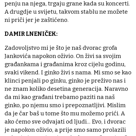
penju na njega, trgaju grane kada su koncerti.
A drugdje u svijetu, takvom stablu ne možete
ni priči jer je zaštićeno.
DAMIR LNENIČEK:
Zadovoljstvo mi je što je naš dvorac grofa
Jankovića napokon oživio. On živi sa svojim
građankama i građanima kroz cijelu godinu,
svaki vikend. I ginko živi s nama. Mi smo se kao
klinci penjali po ginku, ginko je preživo nas i
ne znam koliko desetina generacija. Naravno
da mi kao građani trebamo paziti na naš
ginko, po njemu smo i prepoznatljivi. Mislim
da je čar baš u tome što mu možemo prići. A
ako ćemo sve odvajati od ljudi... Evo, i dvorac
je napokon oživio, a prije smo samo prolazili