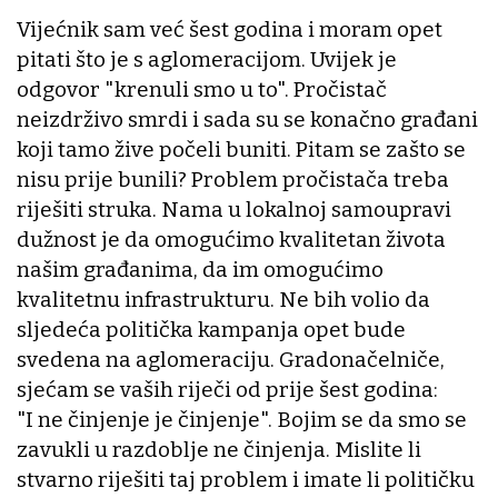
Vijećnik sam već šest godina i moram opet
pitati što je s aglomeracijom. Uvijek je
odgovor "krenuli smo u to". Pročistač
neizdrživo smrdi i sada su se konačno građani
koji tamo žive počeli buniti. Pitam se zašto se
nisu prije bunili? Problem pročistača treba
riješiti struka. Nama u lokalnoj samoupravi
dužnost je da omogućimo kvalitetan života
našim građanima, da im omogućimo
kvalitetnu infrastrukturu. Ne bih volio da
sljedeća politička kampanja opet bude
svedena na aglomeraciju. Gradonačelniče,
sjećam se vaših riječi od prije šest godina:
"I ne činjenje je činjenje". Bojim se da smo se
zavukli u razdoblje ne činjenja. Mislite li
stvarno riješiti taj problem i imate li političku