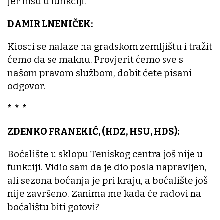
jer nisu u funkciji.
DAMIR LNENIČEK:
Kiosci se nalaze na gradskom zemljištu i tražit
ćemo da se maknu. Provjerit ćemo sve s
našom pravom službom, dobit ćete pisani
odgovor.
* * *
ZDENKO FRANEKIĆ, (HDZ, HSU, HDS):
Boćalište u sklopu Teniskog centra još nije u
funkciji. Vidio sam da je dio posla napravljen,
ali sezona boćanja je pri kraju, a boćalište još
nije završeno. Zanima me kada će radovi na
boćalištu biti gotovi?