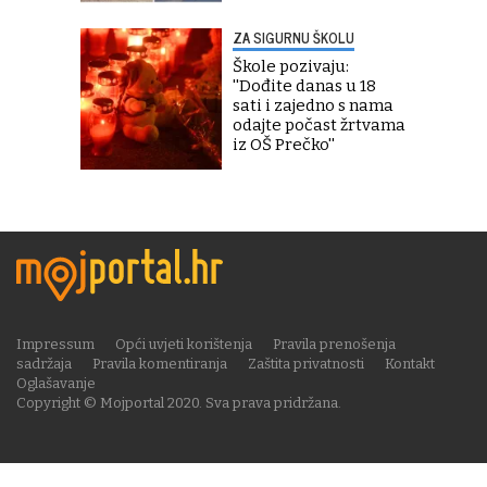
ZA SIGURNU ŠKOLU
Škole pozivaju:
''Dođite danas u 18
sati i zajedno s nama
odajte počast žrtvama
iz OŠ Prečko''
Impressum
Opći uvjeti korištenja
Pravila prenošenja
sadržaja
Pravila komentiranja
Zaštita privatnosti
Kontakt
Oglašavanje
Copyright © Mojportal 2020. Sva prava pridržana.