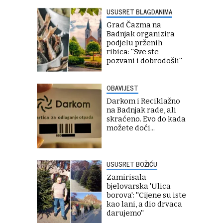
USUSRET BLAGDANIMA
Grad Čazma na
Badnjak organizira
podjelu prženih
ribica: ''Sve ste
pozvani i dobrodošli''
OBAVIJEST
Darkom i Reciklažno
na Badnjak rade, ali
skraćeno. Evo do kada
možete doći...
USUSRET BOŽIĆU
Zamirisala
bjelovarska 'Ulica
borova': ''Cijene su iste
kao lani, a dio drvaca
darujemo''