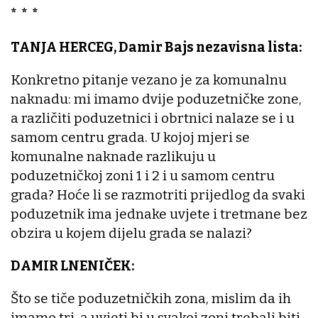
* * *
TANJA HERCEG, Damir Bajs nezavisna lista:
Konkretno pitanje vezano je za komunalnu
naknadu: mi imamo dvije poduzetničke zone,
a različiti poduzetnici i obrtnici nalaze se i u
samom centru grada. U kojoj mjeri se
komunalne naknade razlikuju u
poduzetničkoj zoni 1 i 2 i u samom centru
grada? Hoće li se razmotriti prijedlog da svaki
poduzetnik ima jednake uvjete i tretmane bez
obzira u kojem dijelu grada se nalazi?
DAMIR LNENIČEK:
Što se tiče poduzetničkih zona, mislim da ih
imamo tri, a uvjeti bi u svakoj zoni trebali biti