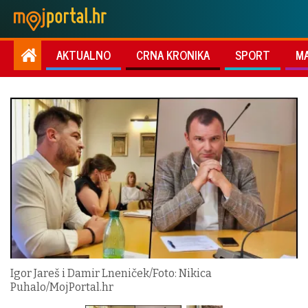
AKTUALNO
CRNA KRONIKA
SPORT
M
Igor Jareš i Damir Lneniček/Foto: Nikica
Puhalo/MojPortal.hr