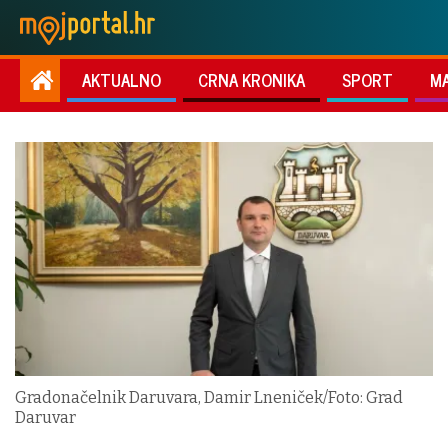
AKTUALNO
CRNA KRONIKA
SPORT
M
Gradonačelnik Daruvara, Damir Lneniček/Foto: Grad
Daruvar