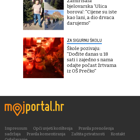
Zamirisala
bjelovarska 'Ulica
borova': ''Cijene su iste
kao lani, a dio drvaca
darujemo''
ZA SIGURNU ŠKOLU
Škole pozivaju:
''Dođite danas u 18
sati i zajedno s nama
odajte počast žrtvama
iz OŠ Prečko''
Impressum
Opći uvjeti korištenja
Pravila prenošenja
sadržaja
Pravila komentiranja
Zaštita privatnosti
Kontakt
Oglašavanje