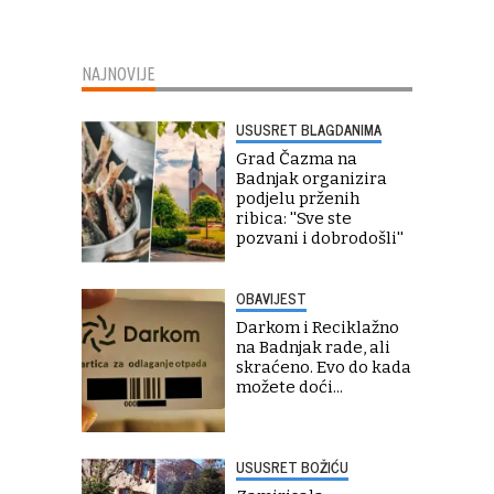
NAJNOVIJE
USUSRET BLAGDANIMA
Grad Čazma na
Badnjak organizira
podjelu prženih
ribica: ''Sve ste
pozvani i dobrodošli''
OBAVIJEST
Darkom i Reciklažno
na Badnjak rade, ali
skraćeno. Evo do kada
možete doći...
USUSRET BOŽIĆU