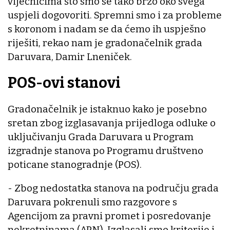
vijećnicima što smo se tako brzo oko svega
uspjeli dogovoriti. Spremni smo i za probleme
s koronom i nadam se da ćemo ih uspješno
riješiti, rekao nam je gradonačelnik grada
Daruvara, Damir Lneniček.
POS-ovi stanovi
Gradonačelnik je istaknuo kako je posebno
sretan zbog izglasavanja prijedloga odluke o
uključivanju Grada Daruvara u Program
izgradnje stanova po Programu društveno
poticane stanogradnje (POS).
- Zbog nedostatka stanova na području grada
Daruvara pokrenuli smo razgovore s
Agencijom za pravni promet i posredovanje
nekretninama (APN). Izglasali smo kriterije i