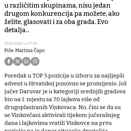
u različitim skupinama, nisu jedan
drugom konkurencija pa možete, ako
želite, glasovati i za oba grada. Evo
detalja...
02.01.2024. u 17:56
Piše: Martina Čapo
Poredak u TOP 5 pozicija u izboru za najljepši
advent u Hrvatskoj ponovno se promijenio. Još
jučer Daruvar je u kategoriji srednjih gradova
bio na 1. mjestu sa 70 lajkova više od
drugoplasiranih Vinkovaca. No, čini se da su
se Vinkovčani aktivirali tijekom jučerašnjeg
dana i lajkovima vratili Vinkovce na prvu
poziciju pa je danas situacija drugačija.