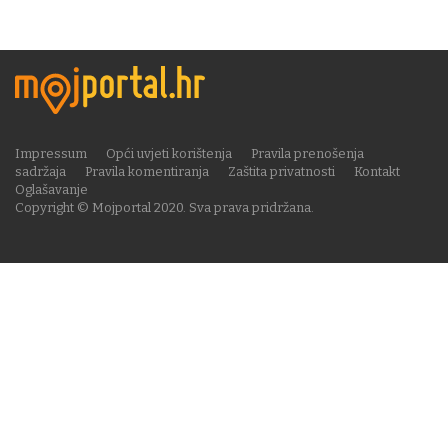
Impressum
Opći uvjeti korištenja
Pravila prenošenja
sadržaja
Pravila komentiranja
Zaštita privatnosti
Kontakt
Oglašavanje
Copyright © Mojportal 2020. Sva prava pridržana.