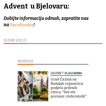
Advent u Bjelovaru:
Dobijte informaciju odmah, zapratite nas
na
Facebooku
!
VEZANE VIJESTI
NAJNOVIJE
USUSRET BLAGDANIMA
Grad Čazma na
Badnjak organizira
podjelu prženih
ribica: ''Sve ste
pozvani i dobrodošli''