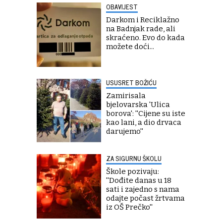
OBAVIJEST
Darkom i Reciklažno
na Badnjak rade, ali
skraćeno. Evo do kada
možete doći...
USUSRET BOŽIĆU
Zamirisala
bjelovarska 'Ulica
borova': ''Cijene su iste
kao lani, a dio drvaca
darujemo''
ZA SIGURNU ŠKOLU
Škole pozivaju:
''Dođite danas u 18
sati i zajedno s nama
odajte počast žrtvama
iz OŠ Prečko''