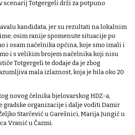
v scenarij Totgergeli drži za potpuno
avalu kandidata, jer su rezultati na lokalnim
aime, osim ranije spomenute situacije po
o i osam načelnika općina, koje smo imali i
emo i s velikim brojem načelnika koji nisu
stiče Totgergeli te dodaje da je zbog
zumljiva mala izlaznost, koja je bila oko 20
og novog čelnika bjelovarskog HDZ-a,
e gradske organizacije i dalje voditi Damir
eljko Starčević u Garešnici, Marija Jungić u
ca Vranić u Čazmi.