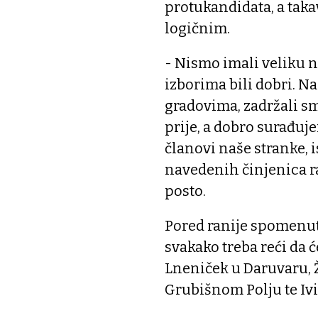
protukandidata, a taka
logičnim.
- Nismo imali veliku n
izborima bili dobri. N
gradovima, zadržali sm
prije, a dobro surađuj
članovi naše stranke, i
navedenih činjenica ra
posto.
Pored ranije spomenut
svakako treba reći da ć
Lneniček u Daruvaru, Ž
Grubišnom Polju te Ivi