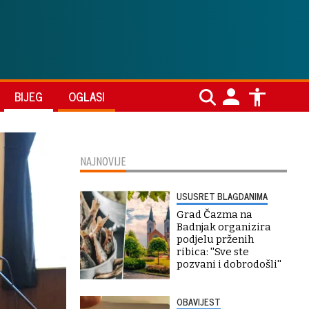
BIJEG
OGLASI
NAJNOVIJE
USUSRET BLAGDANIMA
Grad Čazma na
Badnjak organizira
podjelu prženih
ribica: ''Sve ste
pozvani i dobrodošli''
OBAVIJEST