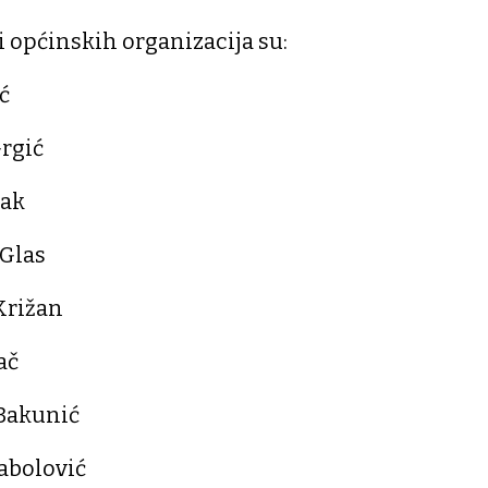
i općinskih organizacija su:
ć
Grgić
dak
 Glas
Križan
ač
 Bakunić
abolović