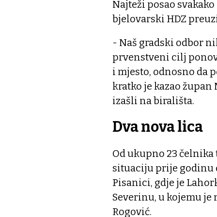
Najteži posao svakako
bjelovarski HDZ preu
- Naš gradski odbor nik
prvenstveni cilj ponov
i mjesto, odnosno da p
kratko je kazao župan 
izašli na birališta.
Dva nova lica
Od ukupno 23 čelnika 
situaciju prije godinu
Pisanici, gdje je Laho
Severinu, u kojemu je
Rogović.