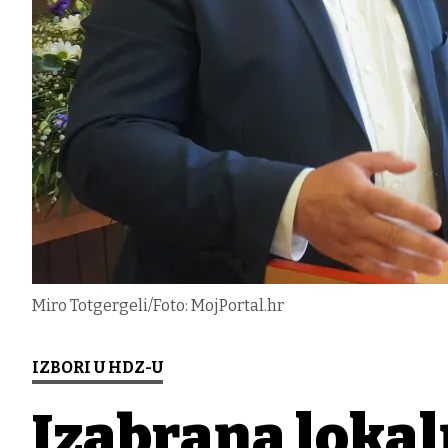
Miro Totgergeli/Foto: MojPortal.hr
IZBORI U HDZ-U
Izabrana lokal