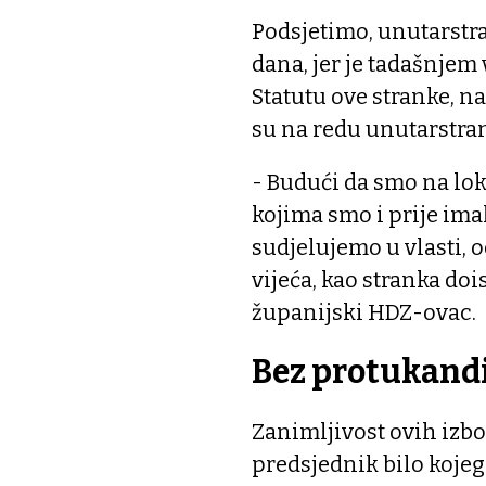
Podsjetimo, unutarstra
dana, jer je tadašnje
Statutu ove stranke, 
su na redu unutarstran
- Budući da smo na lo
kojima smo i prije imal
sudjelujemo u vlasti,
vijeća, kao stranka doi
županijski HDZ-ovac.
Bez protukand
Zanimljivost ovih izbo
predsjednik bilo kojeg