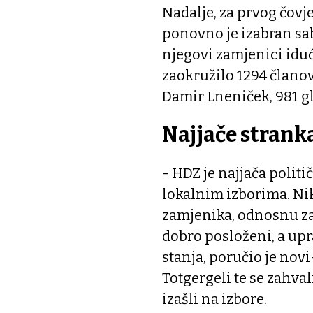
Nadalje, za prvog čovj
ponovno je izabran sab
njegovi zamjenici iduć
zaokružilo 1294 članova
Damir Lneniček, 981 gla
Najjače stranka
- HDZ je najjača politi
lokalnim izborima. Nik
zamjenika, odnosnu za
dobro posloženi, a upr
stanja, poručio je nov
Totgergeli te se zahva
izašli na izbore.