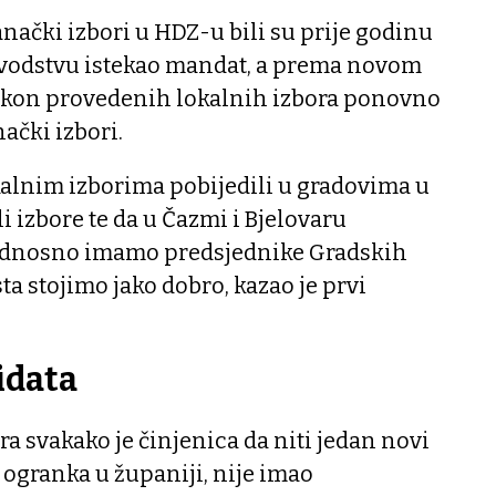
nački izbori u HDZ-u bili su prije godinu
m vodstvu istekao mandat, a prema novom
nakon provedenih lokalnih izbora ponovno
ački izbori.
kalnim izborima pobijedili u gradovima u
i izbore te da u Čazmi i Bjelovaru
 odnosno imamo predsjednike Gradskih
sta stojimo jako dobro, kazao je prvi
idata
ra svakako je činjenica da niti jedan novi
 ogranka u županiji, nije imao