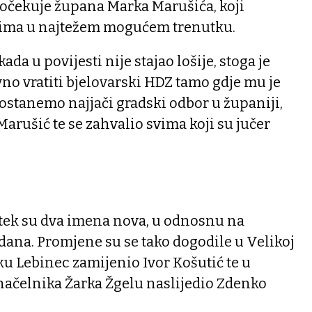
 očekuje župana Marka Marušića, koji
zima u najtežem mogućem trenutku.
ada u povijesti nije stajao lošije, stoga je
no vratiti bjelovarski HDZ tamo gdje mu je
ostanemo najjači gradski odbor u županiji,
Marušić te se zahvalio svima koji su jučer
tek su dva imena nova, u odnosnu na
 dana. Promjene su se tako dogodile u Velikoj
rku Lebinec zamijenio Ivor Košutić te u
 načelnika Žarka Žgelu naslijedio Zdenko