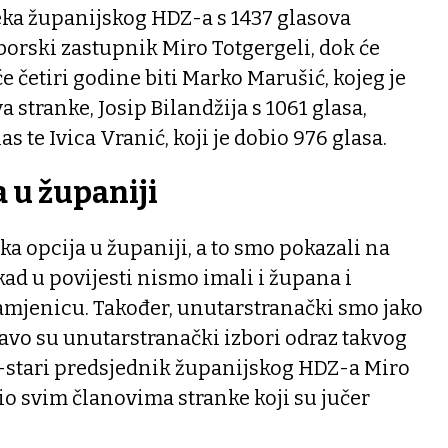
eka županijskog HDZ-a s 1437 glasova
orski zastupnik Miro Totgergeli, dok će
e četiri godine biti Marko Marušić, kojeg je
 stranke, Josip Bilandžija s 1061 glasa,
s te Ivica Vranić, koji je dobio 976 glasa.
 u županiji
čka opcija u županiji, a to smo pokazali na
ad u povijesti nismo imali i župana i
mjenicu. Također, unutarstranački smo jako
avo su unutarstranački izbori odraz takvog
i-stari predsjednik županijskog HDZ-a Miro
lio svim članovima stranke koji su jučer