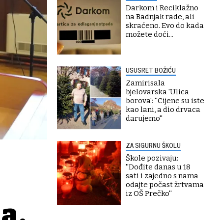
Darkom i Reciklažno
na Badnjak rade, ali
skraćeno. Evo do kada
možete doći...
USUSRET BOŽIĆU
Zamirisala
bjelovarska 'Ulica
borova': ''Cijene su iste
kao lani, a dio drvaca
darujemo''
ZA SIGURNU ŠKOLU
Škole pozivaju:
''Dođite danas u 18
sati i zajedno s nama
odajte počast žrtvama
iz OŠ Prečko''
a,