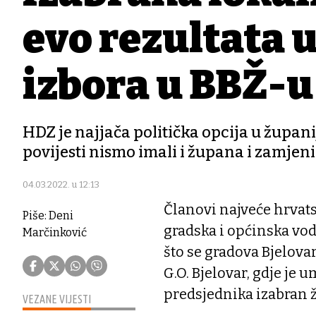
evo rezultata
izbora u BBŽ-u
HDZ je najjača politička opcija u župani
povijesti nismo imali i župana i zamjeni
04.03.2022. u 12:13
Članovi najveće hrvats
Piše: Deni
gradska i općinska vod
Marčinković
što se gradova Bjelova
G.O. Bjelovar, gdje je 
predsjednika izabran
VEZANE VIJESTI