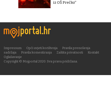
iz OŠ Prečko''
Impressum
Opći uvjeti korištenja
Pravila prenošenja
sadržaja
Pravila komentiranja
Zaštita privatnosti
Kontakt
Oglašavanje
Copyright © Mojportal 2020. Sva prava pridržana.