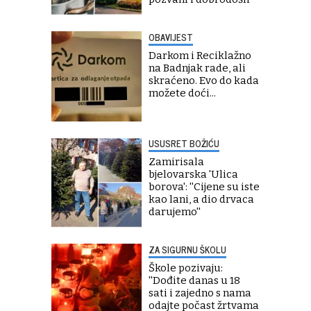
OBAVIJEST
Darkom i Reciklažno
na Badnjak rade, ali
skraćeno. Evo do kada
možete doći...
USUSRET BOŽIĆU
Zamirisala
bjelovarska 'Ulica
borova': ''Cijene su iste
kao lani, a dio drvaca
darujemo''
ZA SIGURNU ŠKOLU
Škole pozivaju:
''Dođite danas u 18
sati i zajedno s nama
odajte počast žrtvama