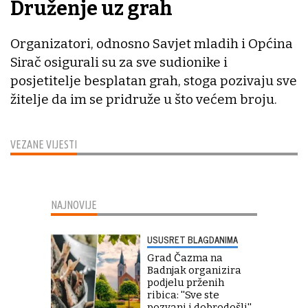
Druženje uz grah
Organizatori, odnosno Savjet mladih i Općina
Sirač osigurali su za sve sudionike i
posjetitelje besplatan grah, stoga pozivaju sve
žitelje da im se pridruže u što većem broju.
VEZANE VIJESTI
NAJNOVIJE
USUSRET BLAGDANIMA
Grad Čazma na
Badnjak organizira
podjelu prženih
ribica: ''Sve ste
pozvani i dobrodošli''