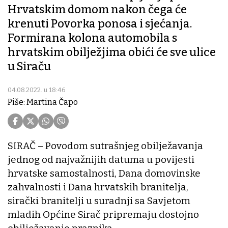
Hrvatskim domom nakon čega će
krenuti Povorka ponosa i sjećanja.
Formirana kolona automobila s
hrvatskim obilježjima obići će sve ulice
u Siraču
04.08.2022. u 18:46
Piše: Martina Čapo
SIRAČ – Povodom sutrašnjeg obilježavanja
jednog od najvažnijih datuma u povijesti
hrvatske samostalnosti, Dana domovinske
zahvalnosti i Dana hrvatskih branitelja,
sirački branitelji u suradnji sa Savjetom
mladih Općine Sirač pripremaju dostojno