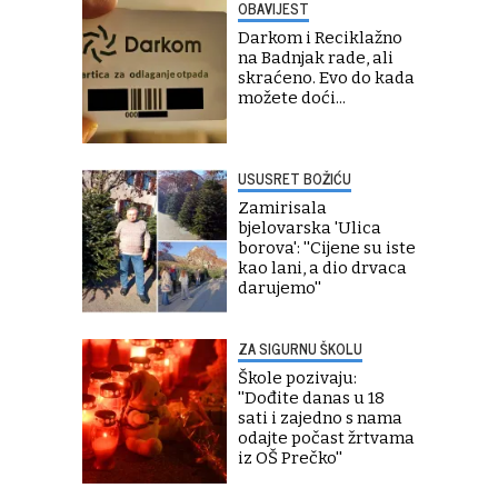
OBAVIJEST
Darkom i Reciklažno
na Badnjak rade, ali
skraćeno. Evo do kada
možete doći...
USUSRET BOŽIĆU
Zamirisala
bjelovarska 'Ulica
borova': ''Cijene su iste
kao lani, a dio drvaca
darujemo''
ZA SIGURNU ŠKOLU
Škole pozivaju:
''Dođite danas u 18
sati i zajedno s nama
odajte počast žrtvama
iz OŠ Prečko''