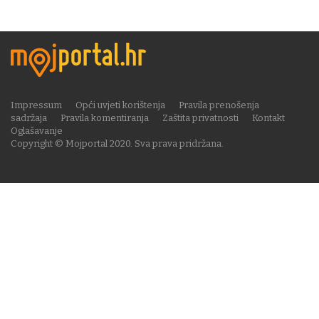
Impressum
Opći uvjeti korištenja
Pravila prenošenja
sadržaja
Pravila komentiranja
Zaštita privatnosti
Kontakt
Oglašavanje
Copyright © Mojportal 2020. Sva prava pridržana.