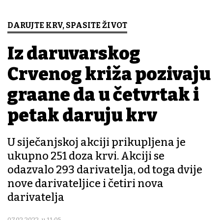
DARUJTE KRV, SPASITE ŽIVOT
Iz daruvarskog
Crvenog križa pozivaju
građane da u četvrtak i
petak daruju krv
U siječanjskoj akciji prikupljena je
ukupno 251 doza krvi. Akciji se
odazvalo 293 darivatelja, od toga dvije
nove darivateljice i četiri nova
darivatelja
07.02.2022. u 11:05