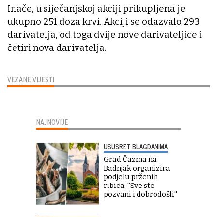
Inače, u siječanjskoj akciji prikupljena je
ukupno 251 doza krvi. Akciji se odazvalo 293
darivatelja, od toga dvije nove darivateljice i
četiri nova darivatelja.
VEZANE VIJESTI
NAJNOVIJE
USUSRET BLAGDANIMA
Grad Čazma na
Badnjak organizira
podjelu prženih
ribica: ''Sve ste
pozvani i dobrodošli''