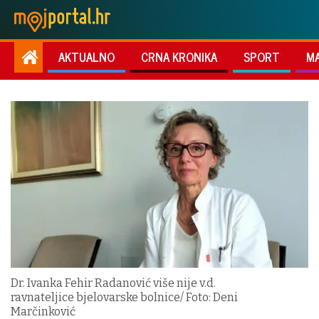
AKTUALNO
CRNA KRONIKA
SPORT
M
Dr. Ivanka Fehir Radanović više nije v.d.
ravnateljice bjelovarske bolnice/ Foto: Deni
Marčinković