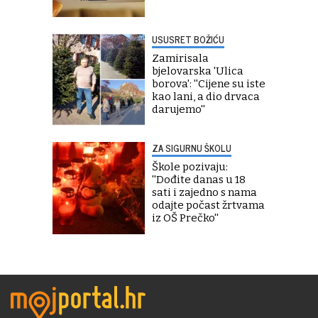
USUSRET BOŽIĆU
Zamirisala
bjelovarska 'Ulica
borova': ''Cijene su iste
kao lani, a dio drvaca
darujemo''
ZA SIGURNU ŠKOLU
Škole pozivaju:
''Dođite danas u 18
sati i zajedno s nama
odajte počast žrtvama
iz OŠ Prečko''