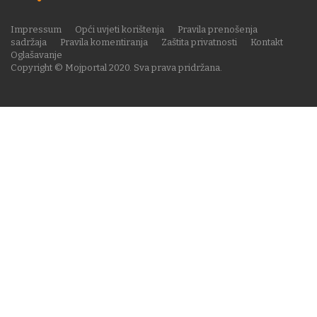
Impressum
Opći uvjeti korištenja
Pravila prenošenja
sadržaja
Pravila komentiranja
Zaštita privatnosti
Kontakt
Oglašavanje
Copyright © Mojportal 2020. Sva prava pridržana.