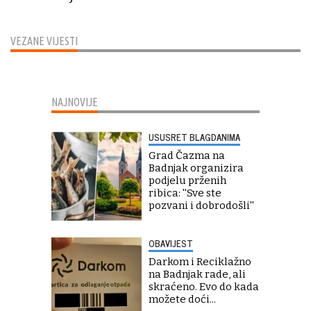
VEZANE VIJESTI
NAJNOVIJE
USUSRET BLAGDANIMA
Grad Čazma na
Badnjak organizira
podjelu prženih
ribica: ''Sve ste
pozvani i dobrodošli''
OBAVIJEST
Darkom i Reciklažno
na Badnjak rade, ali
skraćeno. Evo do kada
možete doći...