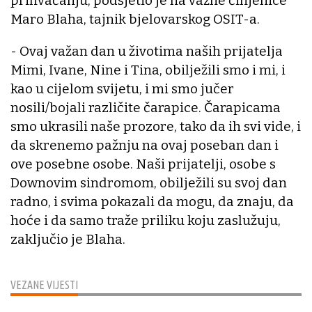
prihvaćanju, podsjetio je na važne činjenice
Maro Blaha, tajnik bjelovarskog OSIT-a.
- Ovaj važan dan u životima naših prijatelja
Mimi, Ivane, Nine i Tina, obilježili smo i mi, i
kao u cijelom svijetu, i mi smo jučer
nosili/bojali različite čarapice. Čarapicama
smo ukrasili naše prozore, tako da ih svi vide, i
da skrenemo pažnju na ovaj poseban dan i
ove posebne osobe. Naši prijatelji, osobe s
Downovim sindromom, obilježili su svoj dan
radno, i svima pokazali da mogu, da znaju, da
hoće i da samo traže priliku koju zaslužuju,
zaključio je Blaha.
VEZANE VIJESTI