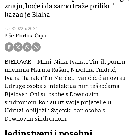
znaju, hoće i da samo traže priliku",
kazao je Blaha
22.03.2022. u 20:34
Piše: Martina Čapo
BJELOVAR – Mimi, Nina, Ivana i Tin, ili punim
imenima Marina Rašan, Nikolina Cindrić,
Ivana Hanak i Tin Merćep Ivančić, članovi su
Udruge osoba s intelektualnim teškoćama
Bjelovar. Oni su osobe s Downovim
sindromom, koji su uz svoje prijatelje u
Udruzi, obilježili Svjetski dan osoba s
Downovim sindromom.
Jedinstveni i posebni