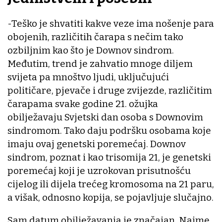
-Teško je shvatiti kakve veze ima nošenje para
obojenih, različitih čarapa s nečim tako
ozbiljnim kao što je Downov sindrom.
Međutim, trend je zahvatio mnoge diljem
svijeta pa mnoštvo ljudi, uključujući
političare, pjevače i druge zvijezde, različitim
čarapama svake godine 21. ožujka
obilježavaju Svjetski dan osoba s Downovim
sindromom. Tako daju podršku osobama koje
imaju ovaj genetski poremećaj. Downov
sindrom, poznat i kao trisomija 21, je genetski
poremećaj koji je uzrokovan prisutnošću
cijelog ili dijela trećeg kromosoma na 21 paru,
a višak, odnosno kopija, se pojavljuje slučajno.
Sam datum obilježavanja je značajan. Naime,