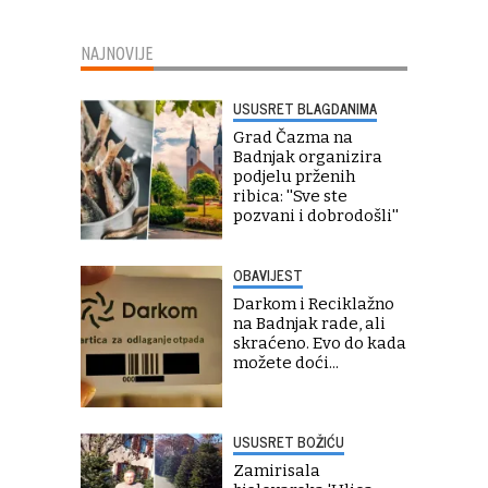
NAJNOVIJE
USUSRET BLAGDANIMA
Grad Čazma na
Badnjak organizira
podjelu prženih
ribica: ''Sve ste
pozvani i dobrodošli''
OBAVIJEST
Darkom i Reciklažno
na Badnjak rade, ali
skraćeno. Evo do kada
možete doći...
USUSRET BOŽIĆU
Zamirisala