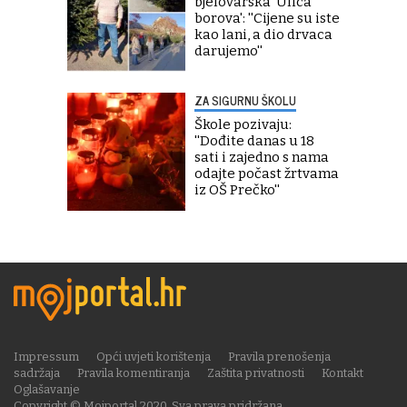
bjelovarska 'Ulica
borova': ''Cijene su iste
kao lani, a dio drvaca
darujemo''
ZA SIGURNU ŠKOLU
Škole pozivaju:
''Dođite danas u 18
sati i zajedno s nama
odajte počast žrtvama
iz OŠ Prečko''
Impressum
Opći uvjeti korištenja
Pravila prenošenja
sadržaja
Pravila komentiranja
Zaštita privatnosti
Kontakt
Oglašavanje
Copyright © Mojportal 2020. Sva prava pridržana.