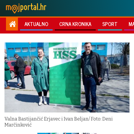
AKTUALNO
CRNA KRONIKA
SPORT
M
Valna Bastijančić Erjavec i Ivan Beljan/ Foto: Deni
Marčinković