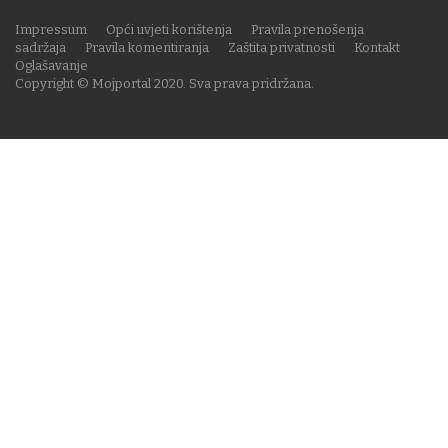
Impressum
Opći uvjeti korištenja
Pravila prenošenja
sadržaja
Pravila komentiranja
Zaštita privatnosti
Kontakt
Oglašavanje
Copyright © Mojportal 2020. Sva prava pridržana.