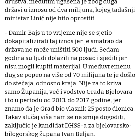
društva, međutim ugašena je zbog duga
državi u iznosu od dva milijuna, kojeg tadašnji
ministar Linić nije htio oprostiti.
- Damir Bajs u to vrijeme nije se sjetio
dokapitalizirati taj iznos jer je smatrao da
država ne može uništiti 500 ljudi. Sedam
godina su ljudi dolazili na posao i sjedili jer
nisu mogli kupiti materijal. U međuvremenu
dug se popeo na više od 70 milijuna te je došlo
do stečaja, odnosno kraja. Nije za to kriva
samo Županija, već i vodstvo Grada Bjelovara
i to u periodu od 2013. do 2017. godine, jer
znamo da je Grad bio vlasnik 25 posto dionica.
Takav slučaj više nam se ne smije dogoditi,
zaključio je kandidat DHSS-a za bjelovarsko-
bilogorskog župana Ivan Beljan.