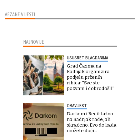
VEZANE VIJESTI
NAJNOVIJE
USUSRET BLAGDANIMA
Grad Čazma na
Badnjak organizira
podjelu prženih
ribica: ''Sve ste
pozvani i dobrodošli''
OBAVIJEST
Darkom i Reciklažno
na Badnjak rade, ali
skraćeno. Evo do kada
možete doći...