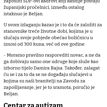
zaposliti SDP-ovi kadrovi koji kasnije postaju
županijski pročelnici, između ostalog
istaknuo je Beljan.
U svom izlaganju kazao je i to da će založiti za
stanovnike treće životne dobi, kojima je u
slučaju svoje pobjede obećao božićnicu u
iznosi od 300 kuna, već od ove godine.
- Moramo pravilno rasporediti novac, a ne da
ga dobivaju samo one udruge koje služe kao
izborno tijelo Damira Bajsa. Također, zalagat
ću se i za to da se ne događaju slučajevi u
kojima su naši branitelji na Zavodu za
zapošljavanje, jer je to sramota, poručio je
Beljan.
Centar za autizam