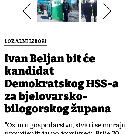
LOKALNI IZBORI
Ivan Beljan bit će
kandidat
Demokratskog HSS-a
za bjelovarsko-
bilogorskog župana
"Osim u gospodarstvu, stvari se moraju
promijeniti i u poljoprivredi. Prije 20