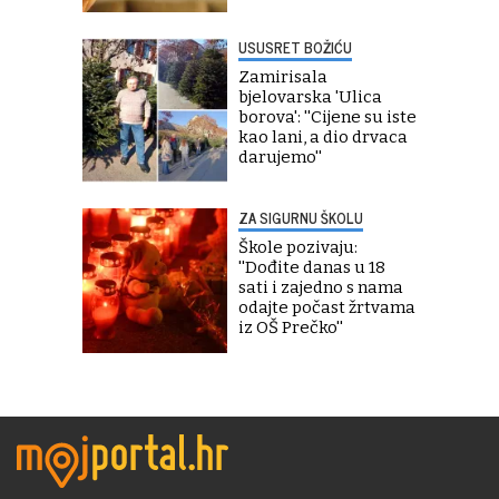
USUSRET BOŽIĆU
Zamirisala
bjelovarska 'Ulica
borova': ''Cijene su iste
kao lani, a dio drvaca
darujemo''
ZA SIGURNU ŠKOLU
Škole pozivaju:
''Dođite danas u 18
sati i zajedno s nama
odajte počast žrtvama
iz OŠ Prečko''