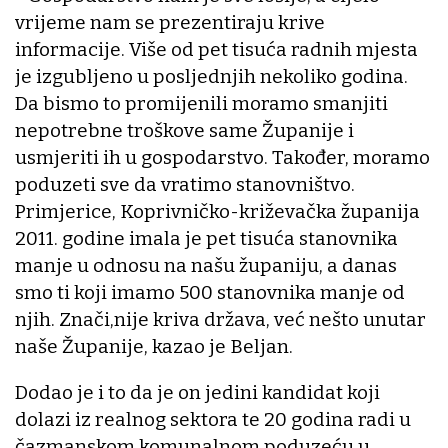
vrijeme nam se prezentiraju krive
informacije. Više od pet tisuća radnih mjesta
je izgubljeno u posljednjih nekoliko godina.
Da bismo to promijenili moramo smanjiti
nepotrebne troškove same Županije i
usmjeriti ih u gospodarstvo. Također, moramo
poduzeti sve da vratimo stanovništvo.
Primjerice, Koprivničko-križevačka županija
2011. godine imala je pet tisuća stanovnika
manje u odnosu na našu županiju, a danas
smo ti koji imamo 500 stanovnika manje od
njih. Znači,nije kriva država, već nešto unutar
naše Županije, kazao je Beljan.
Dodao je i to da je on jedini kandidat koji
dolazi iz realnog sektora te 20 godina radi u
čazmanskom komunalnom poduzeću u