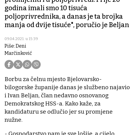
godina imali smo 10 tisuća
poljoprivrednika, a danas je ta brojka
manja od dvije tisuće", poručio je Beljan
09.04.2021. u 15:39
Piše: Deni
Marčinković
Borbu za čelnu mjesto Bjelovarsko-
bilogorske županije danas je službeno najavio
i Ivan Beljan, član nedavno osnovanog
Demokratskog HSS-a. Kako kaže, za
kandidaturu se odlučio jer su promjene
nužne.
- Gospodarstvo nam je sve lošije, a cijelo