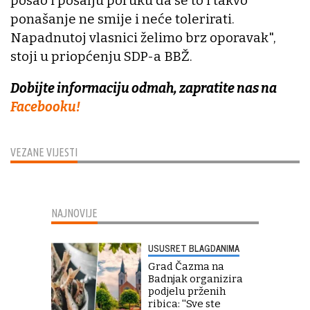
posao i pošalju poruku da se to i takvo
ponašanje ne smije i neće tolerirati.
Napadnutoj vlasnici želimo brz oporavak",
stoji u priopćenju SDP-a BBŽ.
Dobijte informaciju odmah, zapratite nas na
Facebooku!
VEZANE VIJESTI
NAJNOVIJE
USUSRET BLAGDANIMA
Grad Čazma na
Badnjak organizira
podjelu prženih
ribica: ''Sve ste