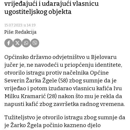
vrijeđajući i udarajući vlasnicu
ugostiteljskog objekta
15.07.2023. u 14:19
Piše: Redakcija
Općinsko državno odvjetništvo u Bjelovaru
jučer je, ne navodeći u priopćenju identitete,
otvorilo istragu protiv načelnika Općine
Severin Žarka Žgele (58) zbog sumnje da je
vrijeđao i potom izudarao vlasnicu kafića Ivu
Milku Kramarić (28) nakon što mu je rekla da
napusti kafić zbog završetka radnog vremena.
Tužiteljstvo je otvorilo istragu zbog sumnje da
je Žarko Žgela počinio kazneno djelo