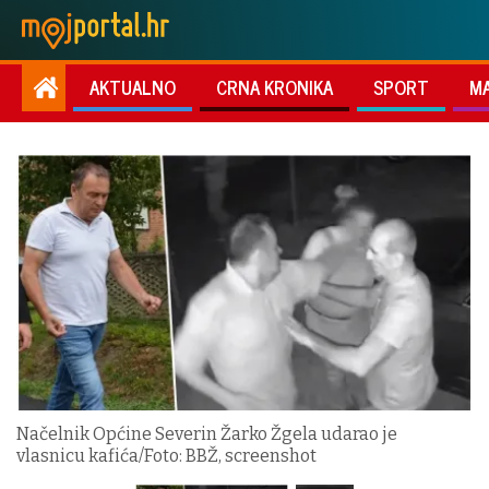
AKTUALNO
CRNA KRONIKA
SPORT
M
Načelnik Općine Severin Žarko Žgela udarao je
vlasnicu kafića/Foto: BBŽ, screenshot