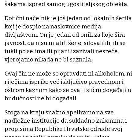
šakama ispred samog ugostiteljskog objekta.
Dotični načelnik je još jedan od lokalnih šerifa
koji je dospio na naslovnice medija
divljaštvom. On je jedan od onih za koje šira
javnost, da nisu mlatili žene, silovali ih, ili se
tukli po selima ili pijani izazivali nesreće,
vjerojatno nikada ne bi saznala.
Ovaj čin ne može se opravdati ni alkoholom, ni
riječima isprike već isključivo pravednom i
oštrom kaznom kako se ovaj i slični događaji u
budućnosti ne bi događali.
Stoga na kraju snažno apeliramo na sve
nadležne institucije da sukladno Zakonima i
propisima Republike Hrvatske odrade svoj