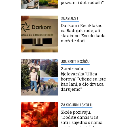
pozvani i dobrodošli''
OBAVIJEST
Darkom i Reciklažno
na Badnjak rade, ali
skraćeno. Evo do kada
možete doći...
USUSRET BOŽIĆU
Zamirisala
bjelovarska 'Ulica
borova': ''Cijene su iste
kao lani, a dio drvaca
darujemo''
ZA SIGURNU ŠKOLU
Škole pozivaju:
''Dođite danas u 18
sati i zajedno s nama