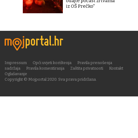
odajte počast žrtvama
iz OŠ Prečko''
Impressum
Opći uvjeti korištenja
Pravila prenošenja
sadržaja
Pravila komentiranja
Zaštita privatnosti
Kontakt
Oglašavanje
Copyright © Mojportal 2020. Sva prava pridržana.