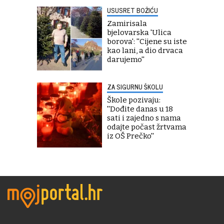
USUSRET BOŽIĆU
Zamirisala
bjelovarska 'Ulica
borova': ''Cijene su iste
kao lani, a dio drvaca
darujemo''
ZA SIGURNU ŠKOLU
Škole pozivaju:
''Dođite danas u 18
sati i zajedno s nama
odajte počast žrtvama
iz OŠ Prečko''