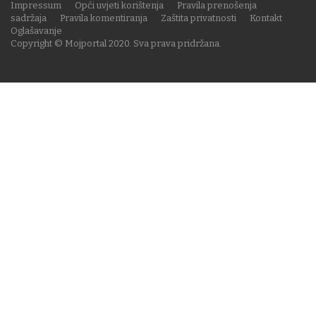
Impressum
Opći uvjeti korištenja
Pravila prenošenja
sadržaja
Pravila komentiranja
Zaštita privatnosti
Kontakt
Oglašavanje
Copyright © Mojportal 2020. Sva prava pridržana.