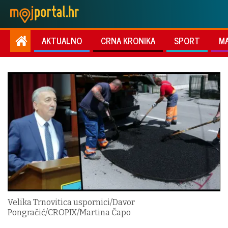
AKTUALNO
CRNA KRONIKA
SPORT
M
Velika Trnovitica uspornici/Davor
Pongračić/CROPIX/Martina Čapo