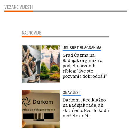
VEZANE VIJESTI
NAJNOVIJE
USUSRET BLAGDANIMA
Grad Čazma na
Badnjak organizira
podjelu prženih
ribica: ''Sve ste
pozvani i dobrodošli''
OBAVIJEST
Darkom i Reciklažno
na Badnjak rade, ali
skraćeno. Evo do kada
možete doći...