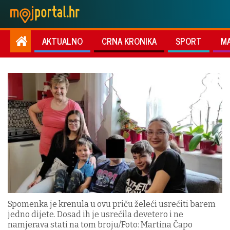
AKTUALNO
CRNA KRONIKA
SPORT
M
Spomenka je krenula u ovu priču želeći usrećiti barem
jedno dijete. Dosad ih je usrećila devetero i ne
namjerava stati na tom broju/Foto: Martina Čapo