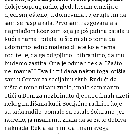
dok je suprug radio, gledala sam emisiju o
djeci smještenoj u domovima i vjerujte mi da
sam se rasplakala. Prvo sam razgovarala s
najmlađom kćerkom koja je još jedina ostala u
kući s nama i pitala ju što misli o tome da
udomimo jedno maleno dijete koje nema
roditelje, da ga odgojimo i othranimo, da mu
budemo zaštita. Ona je odmah rekla: "Zašto
ne, mama?". Dva ili tri dana nakon toga, otišla
sam u Centar za socijalnu skrb. Budući da
ništa o tome nisam znala, imala sam naum
otići u Dom za nezbrinutu djecu i odmah uzeti
nekog mališana kući. Socijalne radnice koje
su tada radile, pomalo su ostale šokirane, jer
iskreno, ja nisam niti znala da se za to dobiva
naknada. Rekla sam im da imam svega