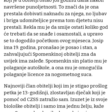
koji je u obitelji ostao još godinu dana nakon
navršene punoljetnosti. To znači da je ona
prestala dobivati naknadu za njega, no ljubav
i briga udomiteljice prema tom djetetu nisu
prestali. Rekla mu je da smije ostati koliko god
će trebati da se snađe i osamostali, a upravo
se to dogodilo početkom ovog mjeseca. Josip
ima 19. godina, pronašao je posao i stan, a
zahvaljujući Spomenkinoj obitelji zna da
uvijek ima zaleđe. Spomenkin sin platio mu je
polaganje autoškole, a ona mu je omogućila
polaganje licence za nogometnog suca.
Najnoviji član obitelji koji im je stigao prošlog
petka je 13-godišnji, zlostavljan dječak koji je
pomoć od CZSS zatražio sam. Izuzet je iz svoje
biološke obitelji i samo ima jednu želju, kaže