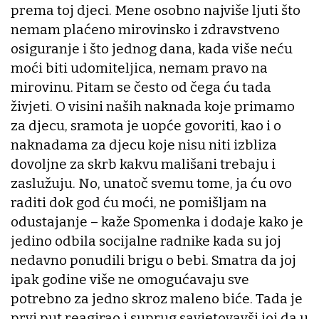
prema toj djeci. Mene osobno najviše ljuti što
nemam plaćeno mirovinsko i zdravstveno
osiguranje i što jednog dana, kada više neću
moći biti udomiteljica, nemam pravo na
mirovinu. Pitam se često od čega ću tada
živjeti. O visini naših naknada koje primamo
za djecu, sramota je uopće govoriti, kao i o
naknadama za djecu koje nisu niti izbliza
dovoljne za skrb kakvu mališani trebaju i
zaslužuju. No, unatoč svemu tome, ja ću ovo
raditi dok god ću moći, ne pomišljam na
odustajanje – kaže Spomenka i dodaje kako je
jedino odbila socijalne radnike kada su joj
nedavno ponudili brigu o bebi. Smatra da joj
ipak godine više ne omogućavaju sve
potrebno za jedno skroz maleno biće. Tada je
prvi put reagirao i suprug savjetovavši joj da u