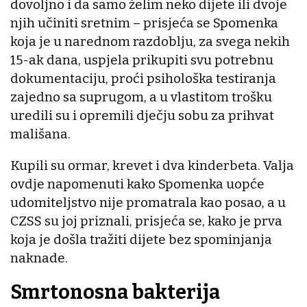
dovoljno i da samo želim neko dijete ili dvoje
njih učiniti sretnim – prisjeća se Spomenka
koja je u narednom razdoblju, za svega nekih
15-ak dana, uspjela prikupiti svu potrebnu
dokumentaciju, proći psihološka testiranja
zajedno sa suprugom, a u vlastitom trošku
uredili su i opremili dječju sobu za prihvat
mališana.
Kupili su ormar, krevet i dva kinderbeta. Valja
ovdje napomenuti kako Spomenka uopće
udomiteljstvo nije promatrala kao posao, a u
CZSS su joj priznali, prisjeća se, kako je prva
koja je došla tražiti dijete bez spominjanja
naknade.
Smrtonosna bakterija