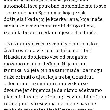
automobil i sve potrebno, no slomilo me to sve
– priznaje nam Spomenka koja je šok
doživjela i kada joj je kćerka Lana, koja inače
sada u kolovozu mora roditi drugo dijete,
izgubila bebu sa sedam mjeseci trudnoće.
- Ne znam što reći o svemu što me snašlo u
životu osim da vjerojatno tako mora biti.
Nikada ne dobijemo više od onoga što
možemo nositi na leđima. Ni ja nisam
iznimka. Voljela bih da sam mlađa i da mogu
duže brinuti o djeci koja trebaju zaštitu i
oslonac, no razumijem i mnoge koji se
dvoume jer činjenica je da nismo adekvatno
plaćeni, da smo izloženi agresivnim biološkim
roditeljima, stresovima, ne cijene nas i ne