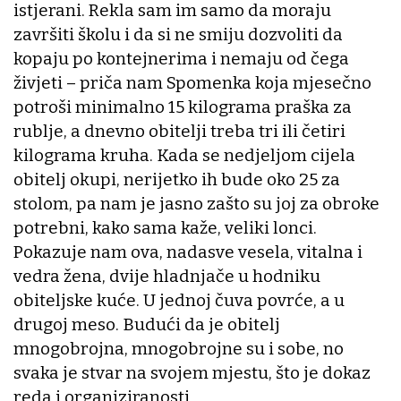
istjerani. Rekla sam im samo da moraju
završiti školu i da si ne smiju dozvoliti da
kopaju po kontejnerima i nemaju od čega
živjeti – priča nam Spomenka koja mjesečno
potroši minimalno 15 kilograma praška za
rublje, a dnevno obitelji treba tri ili četiri
kilograma kruha. Kada se nedjeljom cijela
obitelj okupi, nerijetko ih bude oko 25 za
stolom, pa nam je jasno zašto su joj za obroke
potrebni, kako sama kaže, veliki lonci.
Pokazuje nam ova, nadasve vesela, vitalna i
vedra žena, dvije hladnjače u hodniku
obiteljske kuće. U jednoj čuva povrće, a u
drugoj meso. Budući da je obitelj
mnogobrojna, mnogobrojne su i sobe, no
svaka je stvar na svojem mjestu, što je dokaz
reda i organiziranosti.