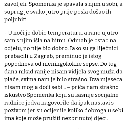
zavoljeli. Spomenka je spavala s njim u sobi, a
suprug je svako jutro prije posla došao ih
poljubiti.
- U noći je dobio temperaturu, a rano ujutro
sam s njim išla na hitnu. Odmah je ostao na
odjelu, no nije bio dobro. Iako su ga liječnici
prebacili u Zagreb, preminuo je istog
popodneva od meningokokne sepse. Do tog
dana nikad ranije nisam vidjela svog muža da
plače, svima nam je bilo strašno. Dva mjeseca
nisam mogla doći sebi... – priča nam strašno
iskustvo Spomenka koju su kasnije socijalne
radnice jedva nagovorile da ipak nastavi s
pozivom jer su ocijenile koliko dobroga u sebi
ima koje može pružiti nezbrinutoj djeci.