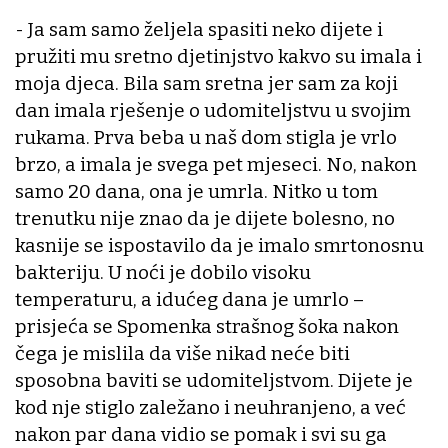
- Ja sam samo željela spasiti neko dijete i
pružiti mu sretno djetinjstvo kakvo su imala i
moja djeca. Bila sam sretna jer sam za koji
dan imala rješenje o udomiteljstvu u svojim
rukama. Prva beba u naš dom stigla je vrlo
brzo, a imala je svega pet mjeseci. No, nakon
samo 20 dana, ona je umrla. Nitko u tom
trenutku nije znao da je dijete bolesno, no
kasnije se ispostavilo da je imalo smrtonosnu
bakteriju. U noći je dobilo visoku
temperaturu, a idućeg dana je umrlo –
prisjeća se Spomenka strašnog šoka nakon
čega je mislila da više nikad neće biti
sposobna baviti se udomiteljstvom. Dijete je
kod nje stiglo zaležano i neuhranjeno, a već
nakon par dana vidio se pomak i svi su ga