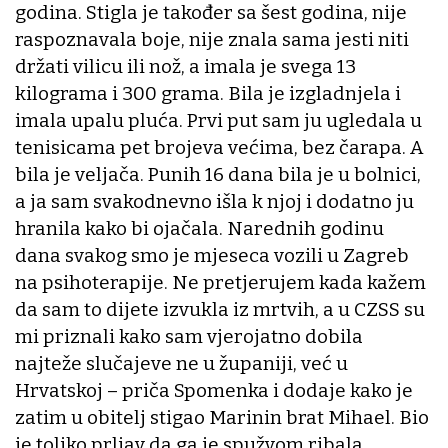
godina. Stigla je također sa šest godina, nije
raspoznavala boje, nije znala sama jesti niti
držati vilicu ili nož, a imala je svega 13
kilograma i 300 grama. Bila je izgladnjela i
imala upalu pluća. Prvi put sam ju ugledala u
tenisicama pet brojeva većima, bez čarapa. A
bila je veljača. Punih 16 dana bila je u bolnici,
a ja sam svakodnevno išla k njoj i dodatno ju
hranila kako bi ojačala. Narednih godinu
dana svakog smo je mjeseca vozili u Zagreb
na psihoterapije. Ne pretjerujem kada kažem
da sam to dijete izvukla iz mrtvih, a u CZSS su
mi priznali kako sam vjerojatno dobila
najteže slučajeve ne u županiji, već u
Hrvatskoj – priča Spomenka i dodaje kako je
zatim u obitelj stigao Marinin brat Mihael. Bio
je toliko prljav da ga je spužvom ribala.