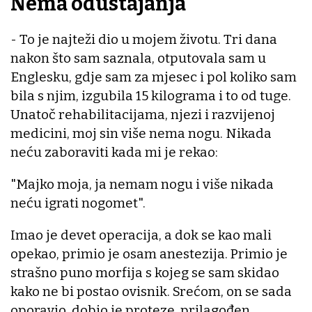
Nema odustajanja
- To je najteži dio u mojem životu. Tri dana
nakon što sam saznala, otputovala sam u
Englesku, gdje sam za mjesec i pol koliko sam
bila s njim, izgubila 15 kilograma i to od tuge.
Unatoč rehabilitacijama, njezi i razvijenoj
medicini, moj sin više nema nogu. Nikada
neću zaboraviti kada mi je rekao:
"Majko moja, ja nemam nogu i više nikada
neću igrati nogomet".
Imao je devet operacija, a dok se kao mali
opekao, primio je osam anestezija. Primio je
strašno puno morfija s kojeg se sam skidao
kako ne bi postao ovisnik. Srećom, on se sada
oporavio, dobio je proteze, prilagođen