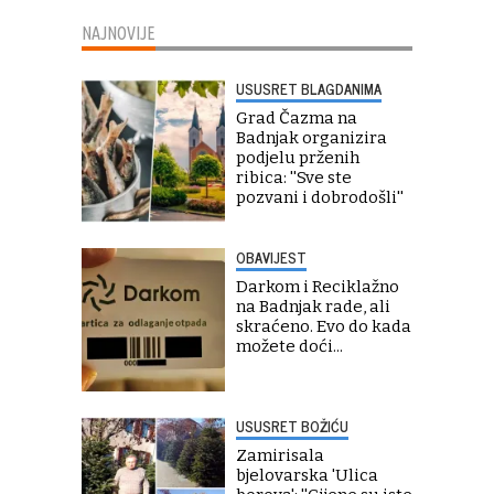
NAJNOVIJE
USUSRET BLAGDANIMA
Grad Čazma na
Badnjak organizira
podjelu prženih
ribica: ''Sve ste
pozvani i dobrodošli''
OBAVIJEST
Darkom i Reciklažno
na Badnjak rade, ali
skraćeno. Evo do kada
možete doći...
USUSRET BOŽIĆU
Zamirisala
bjelovarska 'Ulica