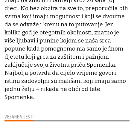
znaju da smo mi roditelji kroz 24 sata toj
djeci. No bez obzira na sve to, preporučila bih
svima koji imaju mogućnost i koji se dvoume
da se odvaže i krenu na to putovanje. Jer
koliko god je otegotnih okolnosti, znatno je
više ljubavi i punine kojom se naša srca
popune kada pomognemo ma samo jednom
djetetu koji grca za zaštitom i pažnjom –
zaključuje svoju životnu priču Spomenka.
Najbolja potvrda da cijelo vrijeme govori
istinu zadovoljni su mališani koji imaju samo
jednu želju – nikada ne otići od tete
Spomenke.
VEZANE VIJESTI