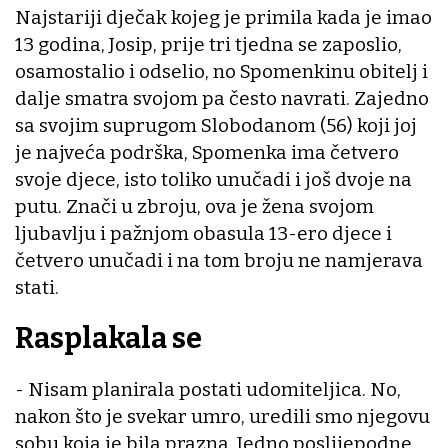
Najstariji dječak kojeg je primila kada je imao
13 godina, Josip, prije tri tjedna se zaposlio,
osamostalio i odselio, no Spomenkinu obitelj i
dalje smatra svojom pa često navrati. Zajedno
sa svojim suprugom Slobodanom (56) koji joj
je najveća podrška, Spomenka ima četvero
svoje djece, isto toliko unučadi i još dvoje na
putu. Znači u zbroju, ova je žena svojom
ljubavlju i pažnjom obasula 13-ero djece i
četvero unučadi i na tom broju ne namjerava
stati.
Rasplakala se
- Nisam planirala postati udomiteljica. No,
nakon što je svekar umro, uredili smo njegovu
sobu koja je bila prazna. Jedno poslijepodne