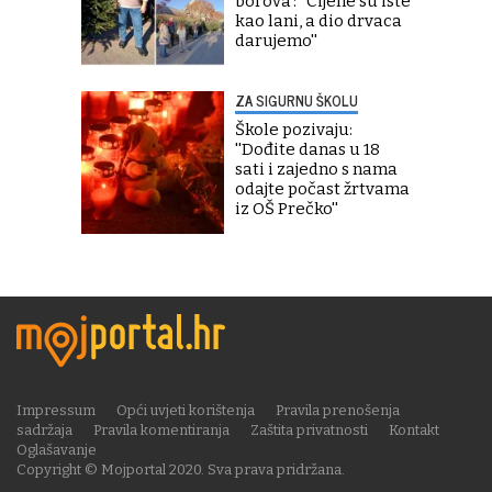
borova': ''Cijene su iste
kao lani, a dio drvaca
darujemo''
ZA SIGURNU ŠKOLU
Škole pozivaju:
''Dođite danas u 18
sati i zajedno s nama
odajte počast žrtvama
iz OŠ Prečko''
Impressum
Opći uvjeti korištenja
Pravila prenošenja
sadržaja
Pravila komentiranja
Zaštita privatnosti
Kontakt
Oglašavanje
Copyright © Mojportal 2020. Sva prava pridržana.