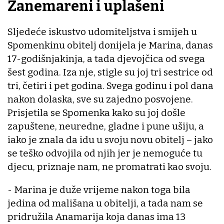
Zanemareni i uplašeni
Sljedeće iskustvo udomiteljstva i smijeh u
Spomenkinu obitelj donijela je Marina, danas
17-godišnjakinja, a tada djevojčica od svega
šest godina. Iza nje, stigle su joj tri sestrice od
tri, četiri i pet godina. Svega godinu i pol dana
nakon dolaska, sve su zajedno posvojene.
Prisjetila se Spomenka kako su joj došle
zapuštene, neuredne, gladne i pune ušiju, a
iako je znala da idu u svoju novu obitelj – jako
se teško odvojila od njih jer je nemoguće tu
djecu, priznaje nam, ne promatrati kao svoju.
- Marina je duže vrijeme nakon toga bila
jedina od mališana u obitelji, a tada nam se
pridružila Anamarija koja danas ima 13