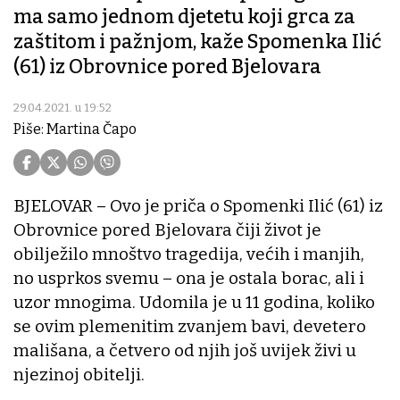
ma samo jednom djetetu koji grca za
zaštitom i pažnjom, kaže Spomenka Ilić
(61) iz Obrovnice pored Bjelovara
29.04.2021. u 19:52
Piše: Martina Čapo
BJELOVAR – Ovo je priča o Spomenki Ilić (61) iz
Obrovnice pored Bjelovara čiji život je
obilježilo mnoštvo tragedija, većih i manjih,
no usprkos svemu – ona je ostala borac, ali i
uzor mnogima. Udomila je u 11 godina, koliko
se ovim plemenitim zvanjem bavi, devetero
mališana, a četvero od njih još uvijek živi u
njezinoj obitelji.