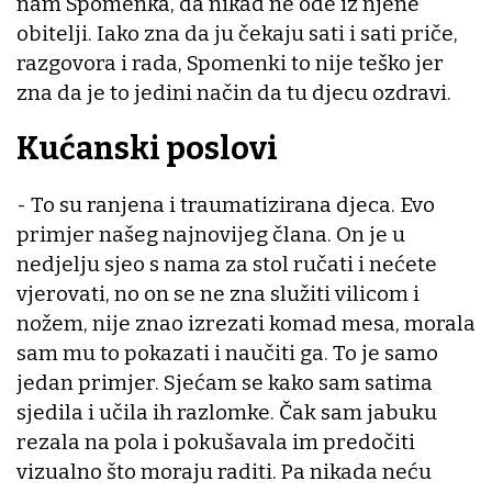
nam Spomenka, da nikad ne ode iz njene
obitelji. Iako zna da ju čekaju sati i sati priče,
razgovora i rada, Spomenki to nije teško jer
zna da je to jedini način da tu djecu ozdravi.
Kućanski poslovi
- To su ranjena i traumatizirana djeca. Evo
primjer našeg najnovijeg člana. On je u
nedjelju sjeo s nama za stol ručati i nećete
vjerovati, no on se ne zna služiti vilicom i
nožem, nije znao izrezati komad mesa, morala
sam mu to pokazati i naučiti ga. To je samo
jedan primjer. Sjećam se kako sam satima
sjedila i učila ih razlomke. Čak sam jabuku
rezala na pola i pokušavala im predočiti
vizualno što moraju raditi. Pa nikada neću