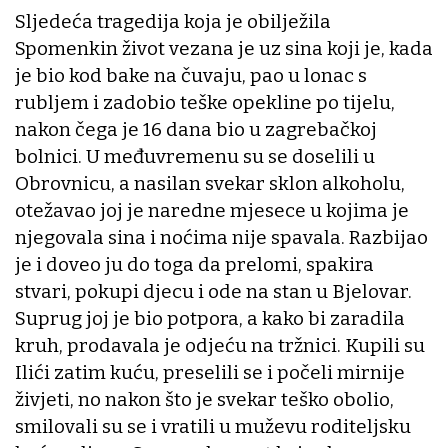
Sljedeća tragedija koja je obilježila
Spomenkin život vezana je uz sina koji je, kada
je bio kod bake na čuvaju, pao u lonac s
rubljem i zadobio teške opekline po tijelu,
nakon čega je 16 dana bio u zagrebačkoj
bolnici. U međuvremenu su se doselili u
Obrovnicu, a nasilan svekar sklon alkoholu,
otežavao joj je naredne mjesece u kojima je
njegovala sina i noćima nije spavala. Razbijao
je i doveo ju do toga da prelomi, spakira
stvari, pokupi djecu i ode na stan u Bjelovar.
Suprug joj je bio potpora, a kako bi zaradila
kruh, prodavala je odjeću na tržnici. Kupili su
Ilići zatim kuću, preselili se i počeli mirnije
živjeti, no nakon što je svekar teško obolio,
smilovali su se i vratili u muževu roditeljsku