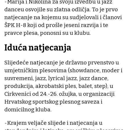
-Marija i Nikolina za svoju izvedbu u jazz
danceu osvojile su zlatna odličja. To je prvo
natjecanje na kojemu su sudjelovali i članovi
ŠPK H-8 koji od prošle jeseni razvija i te
pravce plesa, ponosni su u klubu.
Iduća natjecanja
Slijedeće natjecanje je državno prvenstvo u
umjetničkim plesovima (showdance, moder i
suvremeni, jazz, lyrical jazz, jazz dance,
produkcija, akrobatski ples, balet, step), u
Cirkvenici od 24.-26. ožujka, u organizaciji
Hrvatskog sportskog plesnog saveza i
domicilnog kluba.
-Krajem veljače slijede i natjecanja u