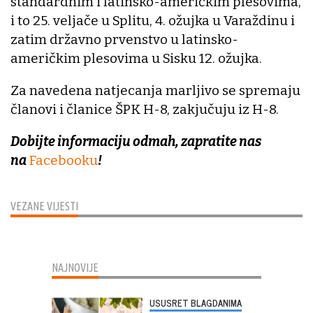
standardnim i latinsko-američkim plesovima,
i to 25. veljače u Splitu, 4. ožujka u Varaždinu i
zatim državno prvenstvo u latinsko-
američkim plesovima u Sisku 12. ožujka.
Za navedena natjecanja marljivo se spremaju
članovi i članice ŠPK H-8, zakjučuju iz H-8.
Dobijte informaciju odmah, zapratite nas
na
Facebooku
!
VEZANE VIJESTI
NAJNOVIJE
USUSRET BLAGDANIMA