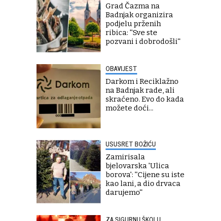
Grad Čazma na
Badnjak organizira
podjelu prženih
ribica: ''Sve ste
pozvani i dobrodošli''
OBAVIJEST
Darkom i Reciklažno
na Badnjak rade, ali
skraćeno. Evo do kada
možete doći...
USUSRET BOŽIĆU
Zamirisala
bjelovarska 'Ulica
borova': ''Cijene su iste
kao lani, a dio drvaca
darujemo''
ZA SIGURNU ŠKOLU