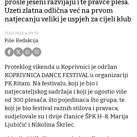
prošle jeseni razvijaju i te pravce plesa.
Uzeti zlatna odlična već na prvom
natjecanju veliki je uspjeh za cijeli klub
21.02.2023. u 09:53
Piše: Redakcija
Proteklog vikenda u Koprivnici je održan
KOPRIVNICA DANCE FESTIVAL u organizaciji
PK Ritam. Na festivalu, koji je bio i
natjecateljskog sadržaja i koji je ugostio više
od 300 plesača, što pojedinaca što grupa, te
koji je bio festival raznih stilova i pravaca,
sudjelovale su i dvije članice ŠPK H-8, Marija
Ljubičić i Nikolina Škrlec.