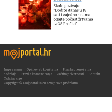
Škole pozivaju:
''Dođite danas u 18
sati i zajedno s nama
odajte počast žrtvama
iz OŠ Prečko''
Impressum
Opći uvjeti korištenja
Pravila prenošenja
sadržaja
Pravila komentiranja
Zaštita privatnosti
Kontakt
Oglašavanje
Copyright © Mojportal 2020. Sva prava pridržana.