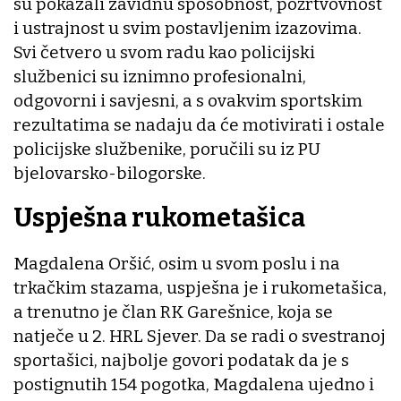
su pokazali zavidnu sposobnost, požrtvovnost
i ustrajnost u svim postavljenim izazovima.
Svi četvero u svom radu kao policijski
službenici su iznimno profesionalni,
odgovorni i savjesni, a s ovakvim sportskim
rezultatima se nadaju da će motivirati i ostale
policijske službenike, poručili su iz PU
bjelovarsko-bilogorske.
Uspješna rukometašica
Magdalena Oršić, osim u svom poslu i na
trkačkim stazama, uspješna je i rukometašica,
a trenutno je član RK Garešnice, koja se
natječe u 2. HRL Sjever. Da se radi o svestranoj
sportašici, najbolje govori podatak da je s
postignutih 154 pogotka, Magdalena ujedno i