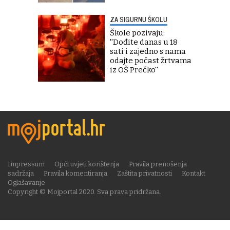
ZA SIGURNU ŠKOLU
Škole pozivaju:
''Dođite danas u 18
sati i zajedno s nama
odajte počast žrtvama
iz OŠ Prečko''
Impressum
Opći uvjeti korištenja
Pravila prenošenja
sadržaja
Pravila komentiranja
Zaštita privatnosti
Kontakt
Oglašavanje
Copyright © Mojportal 2020. Sva prava pridržana.