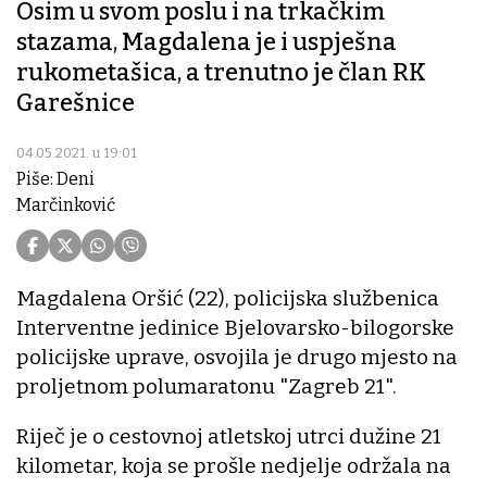
Osim u svom poslu i na trkačkim
stazama, Magdalena je i uspješna
rukometašica, a trenutno je član RK
Garešnice
04.05.2021. u 19:01
Piše: Deni
Marčinković
Magdalena Oršić (22), policijska službenica
Interventne jedinice Bjelovarsko-bilogorske
policijske uprave, osvojila je drugo mjesto na
proljetnom polumaratonu "Zagreb 21".
Riječ je o cestovnoj atletskoj utrci dužine 21
kilometar, koja se prošle nedjelje održala na