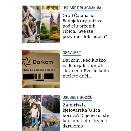
USUSRET BLAGDANIMA
Grad Čazma na
Badnjak organizira
podjelu prženih
ribica: ''Sve ste
pozvani i dobrodošli''
OBAVIJEST
Darkom i Reciklažno
na Badnjak rade, ali
skraćeno. Evo do kada
možete doći...
USUSRET BOŽIĆU
Zamirisala
bjelovarska 'Ulica
borova': ''Cijene su iste
kao lani, a dio drvaca
darujemo''