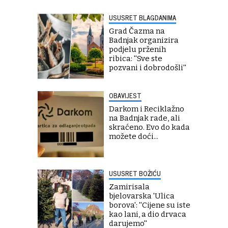
USUSRET BLAGDANIMA
Grad Čazma na
Badnjak organizira
podjelu prženih
ribica: ''Sve ste
pozvani i dobrodošli''
OBAVIJEST
Darkom i Reciklažno
na Badnjak rade, ali
skraćeno. Evo do kada
možete doći...
USUSRET BOŽIĆU
Zamirisala
bjelovarska 'Ulica
borova': ''Cijene su iste
kao lani, a dio drvaca
darujemo''