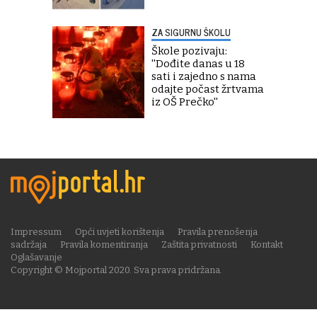
ZA SIGURNU ŠKOLU
Škole pozivaju:
''Dođite danas u 18
sati i zajedno s nama
odajte počast žrtvama
iz OŠ Prečko''
Impressum
Opći uvjeti korištenja
Pravila prenošenja
sadržaja
Pravila komentiranja
Zaštita privatnosti
Kontakt
Oglašavanje
Copyright © Mojportal 2020. Sva prava pridržana.