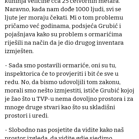
kuhinja veličine cca 25 četvornih metara.
Naravno, kada nam dođe 1000 ljudi, svi se
ljute jer moraju čekati. Mi o tom problemu
pričamo već godinama, podsjeća Grubić i
pojašnjava kako su problem s ormarićima
riješili na način da je dio drugog inventara
izmješten.
- Sada smo postavili ormariće, oni su tu,
inspektorica će to provjeriti i bit će sve u
redu. No, da bismo udovoljili tom zakonu,
morali smo nešto izmjestiti, ističe Grubić kojoj
je žao što u TVP-u nema dovoljno prostora i za
mnoge druge stvari kao što su skladišni
prostori i uredi.
- Slobodno nas posjetite da vidite kako naš
prostor izgleda, da vidite gdje sjedimo