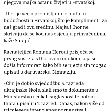
njegova majka ostanu živjeti u Hrvatskoj.
-Ihor je već u promišljanju o maturi i
budućnosti u Hrvatskoj, što je kompliment i za
naš grad i ovu sredinu. Majka i Ihor ne
skrivaju da se kod nas osjećaju prihvaćenima,
kaže Sabljić.
Ravnateljica Romana Herout prisjeća se
prvog susreta s Ihorovom majkom koja se
došla informirati kako bih se njezin sin mogao
upisati u daruvarsku Gimnaziju.
-Čim je dobio svjedodžbu 9. razreda
ukrajinske škole, slali smo te dokumente u
Ministarstvo i čekali suglasnost te potom
Ihora upisali u 1. razred. Danas, nakon više od
tri mjeseca intenzivnog poznanstva i