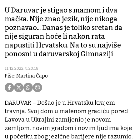
U Daruvar je stigao s mamom i dva
mačka. Nije znao jezik, nije nikoga
poznavao... Danas je toliko sretan da
nije siguran hoće li nakon rata
napustiti Hrvatsku. Na to su najviše
ponosni u daruvarskoj Gimnaziji
11.12.2022. u 20:18
Piše: Martina Čapo
DARUVAR – Došao je u Hrvatsku krajem
travnja. Svoj dom u malenom gradiću pored
Lavova u Ukrajini zamijenio je novom
zemljom, novim gradom i novim ljudima koje
u početku zbog jezične barijere nije razumio.