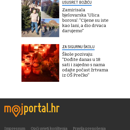
USUSRET BOŽIĆU
Zamirisala
bjelovarska 'Ulica
borova': ''Cijene su iste
kao lani, a dio drvaca
darujemo''
ZA SIGURNU ŠKOLU
Škole pozivaju:
''Dođite danas u 18
sati i zajedno s nama
odajte počast žrtvama
iz OŠ Prečko''
Impressum
Opći uvjeti korištenja
Pravila prenošenja