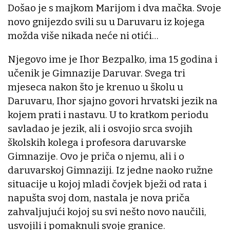
Došao je s majkom Marijom i dva mačka. Svoje
novo gnijezdo svili su u Daruvaru iz kojega
možda više nikada neće ni otići…
Njegovo ime je Ihor Bezpalko, ima 15 godina i
učenik je Gimnazije Daruvar. Svega tri
mjeseca nakon što je krenuo u školu u
Daruvaru, Ihor sjajno govori hrvatski jezik na
kojem prati i nastavu. U to kratkom periodu
savladao je jezik, ali i osvojio srca svojih
školskih kolega i profesora daruvarske
Gimnazije. Ovo je priča o njemu, ali i o
daruvarskoj Gimnaziji. Iz jedne naoko ružne
situacije u kojoj mladi čovjek bježi od rata i
napušta svoj dom, nastala je nova priča
zahvaljujući kojoj su svi nešto novo naučili,
usvojili i pomaknuli svoje granice.