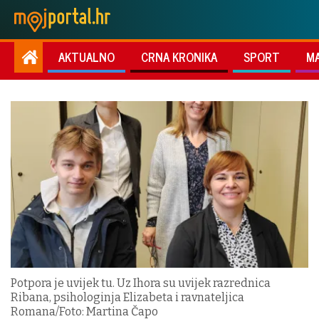
AKTUALNO
CRNA KRONIKA
SPORT
M
Potpora je uvijek tu. Uz Ihora su uvijek razrednica
Ribana, psihologinja Elizabeta i ravnateljica
Romana/Foto: Martina Čapo