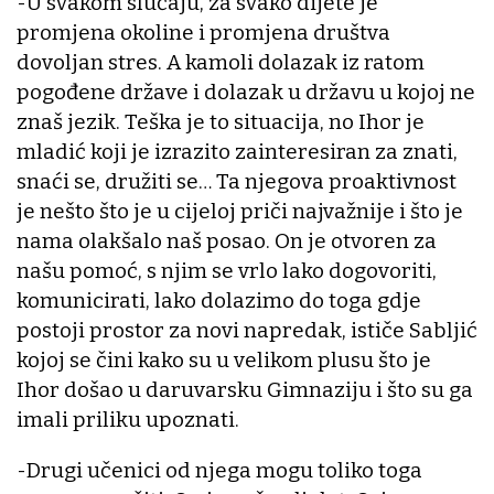
-U svakom slučaju, za svako dijete je
promjena okoline i promjena društva
dovoljan stres. A kamoli dolazak iz ratom
pogođene države i dolazak u državu u kojoj ne
znaš jezik. Teška je to situacija, no Ihor je
mladić koji je izrazito zainteresiran za znati,
snaći se, družiti se… Ta njegova proaktivnost
je nešto što je u cijeloj priči najvažnije i što je
nama olakšalo naš posao. On je otvoren za
našu pomoć, s njim se vrlo lako dogovoriti,
komunicirati, lako dolazimo do toga gdje
postoji prostor za novi napredak, ističe Sabljić
kojoj se čini kako su u velikom plusu što je
Ihor došao u daruvarsku Gimnaziju i što su ga
imali priliku upoznati.
-Drugi učenici od njega mogu toliko toga