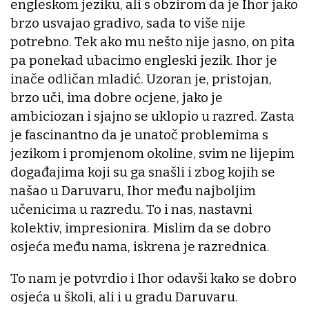
engleskom jeziku, ali s obzirom da je Ihor jako
brzo usvajao gradivo, sada to više nije
potrebno. Tek ako mu nešto nije jasno, on pita
pa ponekad ubacimo engleski jezik. Ihor je
inače odličan mladić. Uzoran je, pristojan,
brzo uči, ima dobre ocjene, jako je
ambiciozan i sjajno se uklopio u razred. Zasta
je fascinantno da je unatoč problemima s
jezikom i promjenom okoline, svim ne lijepim
događajima koji su ga snašli i zbog kojih se
našao u Daruvaru, Ihor među najboljim
učenicima u razredu. To i nas, nastavni
kolektiv, impresionira. Mislim da se dobro
osjeća među nama, iskrena je razrednica.
To nam je potvrdio i Ihor odavši kako se dobro
osjeća u školi, ali i u gradu Daruvaru.