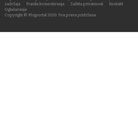
sadržaja
Pravila komentiranja
Zaštita privatnosti
Kontakt
Oglašavanje
Copyright © Mojportal 2020. Sva prava pridržana.