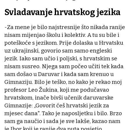
Svladavanje hrvatskog jezika
-Za mene je bilo najstresnije što nikada ranije
nisam mijenjao školu i kolektiv. A tu su bile i
poteškoće s jezikom. Prije dolaska u Hrvatsku
uz ukrajinski, govorio sam samo engleski
jezik. Iako sam učio i poljski, s hrvatskim se
nisam susreo. Njega sam počeo učiti tek kada
sam došao u Daruvar i kada sam krenuo u
Gimnaziju. Bilo je teško, no kako je rekao moj
profesor Leo Žukina, koji me podučavao
hrvatskom, inače bivši učenik daruvarske
Gimnazije: „Govorit ćeš hrvatski jezik za
mjesec dana". Tako je naposljetku i bilo. Brzo
sam ga naučio i sada je sve lakše, kazao nam
je Ihor koji je ranije dva puta posjetio