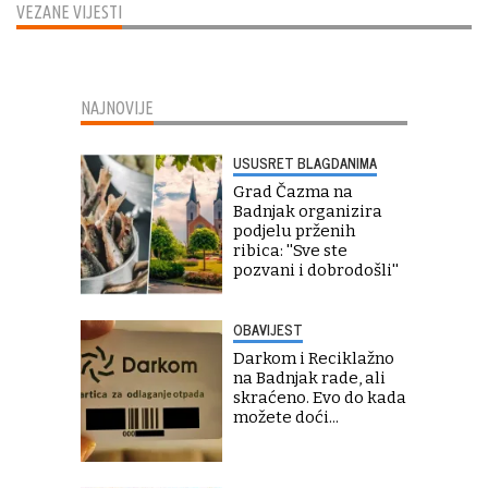
VEZANE VIJESTI
NAJNOVIJE
USUSRET BLAGDANIMA
Grad Čazma na
Badnjak organizira
podjelu prženih
ribica: ''Sve ste
pozvani i dobrodošli''
OBAVIJEST
Darkom i Reciklažno
na Badnjak rade, ali
skraćeno. Evo do kada
možete doći...