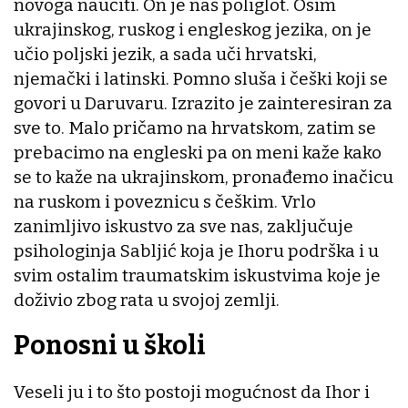
novoga naučiti. On je naš poliglot. Osim
ukrajinskog, ruskog i engleskog jezika, on je
učio poljski jezik, a sada uči hrvatski,
njemački i latinski. Pomno sluša i češki koji se
govori u Daruvaru. Izrazito je zainteresiran za
sve to. Malo pričamo na hrvatskom, zatim se
prebacimo na engleski pa on meni kaže kako
se to kaže na ukrajinskom, pronađemo inačicu
na ruskom i poveznicu s češkim. Vrlo
zanimljivo iskustvo za sve nas, zaključuje
psihologinja Sabljić koja je Ihoru podrška i u
svim ostalim traumatskim iskustvima koje je
doživio zbog rata u svojoj zemlji.
Ponosni u školi
Veseli ju i to što postoji mogućnost da Ihor i