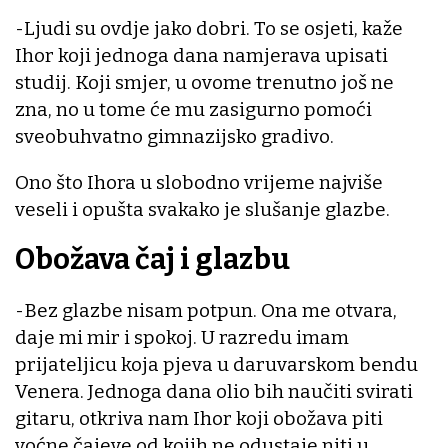
-Ljudi su ovdje jako dobri. To se osjeti, kaže
Ihor koji jednoga dana namjerava upisati
studij. Koji smjer, u ovome trenutno još ne
zna, no u tome će mu zasigurno pomoći
sveobuhvatno gimnazijsko gradivo.
Ono što Ihora u slobodno vrijeme najviše
veseli i opušta svakako je slušanje glazbe.
Obožava čaj i glazbu
-Bez glazbe nisam potpun. Ona me otvara,
daje mi mir i spokoj. U razredu imam
prijateljicu koja pjeva u daruvarskom bendu
Venera. Jednoga dana olio bih naučiti svirati
gitaru, otkriva nam Ihor koji obožava piti
voćne čajeve od kojih ne odustaje niti u