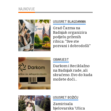
NAJNOVIJE
USUSRET BLAGDANIMA
Grad Čazma na
Badnjak organizira
podjelu prženih
ribica: ''Sve ste
pozvani i dobrodošli''
OBAVIJEST
Darkom i Reciklažno
na Badnjak rade, ali
skraćeno. Evo do kada
možete doći...
USUSRET BOŽIĆU
Zamirisala
bjelovarska 'Ulica