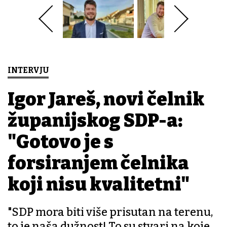
INTERVJU
Igor Jareš, novi čelnik
županijskog SDP-a:
"Gotovo je s
forsiranjem čelnika
koji nisu kvalitetni"
"SDP mora biti više prisutan na terenu,
to je naša dužnost! To su stvari na koje