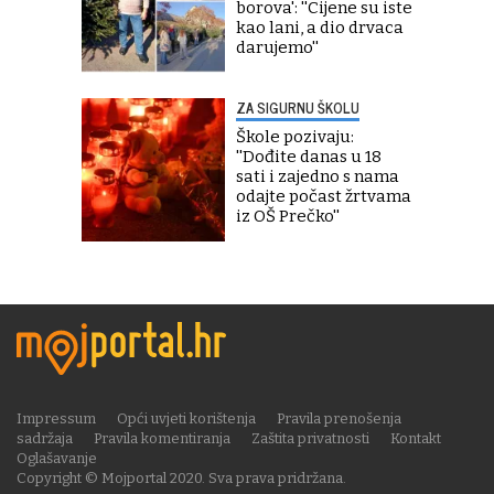
borova': ''Cijene su iste
kao lani, a dio drvaca
darujemo''
ZA SIGURNU ŠKOLU
Škole pozivaju:
''Dođite danas u 18
sati i zajedno s nama
odajte počast žrtvama
iz OŠ Prečko''
Impressum
Opći uvjeti korištenja
Pravila prenošenja
sadržaja
Pravila komentiranja
Zaštita privatnosti
Kontakt
Oglašavanje
Copyright © Mojportal 2020. Sva prava pridržana.