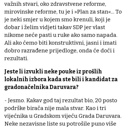
važnih stvari, oko zdravstvene reforme,
mirovinske reforme, tu je i »Plan za stan«... To
je neki smjer u kojem smo krenuli, koji je
dobar i želim vidjeti takav SDP jer vlast
nikome neće pasti u ruke ako samo napada.
Ali ako ćemo biti konstruktivni, jasni i imati
dobro razrađene prijedloge, onda će doći i
rezultati.
Jeste li izvukli neke pouke iz prošlih
lokalnih izbora kada ste bili i kandidat za
gradonačelnika Daruvara?
- Jesmo. Kakav god taj rezultat bio, 20 posto
podrške birača nije mala stvar. Kao i tri
vijećnika u Gradskom vijeću Grada Daruvara.
Neke nezavisne liste su potrošile puno više