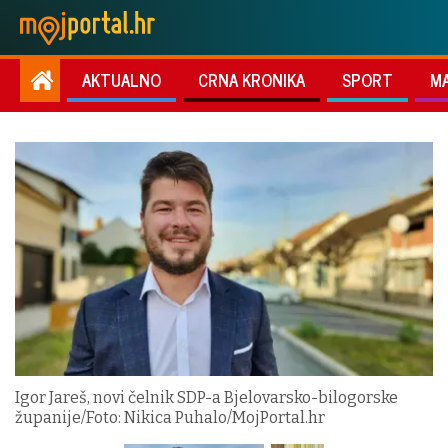
AKTUALNO
CRNA KRONIKA
SPORT
M
Igor Jareš, novi čelnik SDP-a Bjelovarsko-bilogorske
županije/Foto: Nikica Puhalo/MojPortal.hr