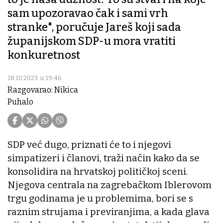
sam upozoravao čak i sami vrh
stranke", poručuje Jareš koji sada
županijskom SDP-u mora vratiti
konkuretnost
18.10.2023. u 19:46
Razgovarao: Nikica
Puhalo
SDP već dugo, priznati će to i njegovi
simpatizeri i članovi, traži način kako da se
konsolidira na hrvatskoj političkoj sceni.
Njegova centrala na zagrebačkom Iblerovom
trgu godinama je u problemima, bori se s
raznim strujama i previranjima, a kada glava