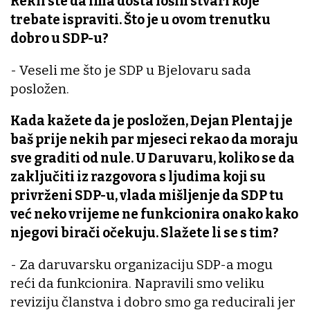
Rekli ste da ima dosta loših stvari koje
trebate ispraviti. Što je u ovom trenutku
dobro u SDP-u?
- Veseli me što je SDP u Bjelovaru sada
posložen.
Kada kažete da je posložen, Dejan Plentaj je
baš prije nekih par mjeseci rekao da moraju
sve graditi od nule. U Daruvaru, koliko se da
zaključiti iz razgovora s ljudima koji su
privrženi SDP-u, vlada mišljenje da SDP tu
već neko vrijeme ne funkcionira onako kako
njegovi birači očekuju. Slažete li se s tim?
- Za daruvarsku organizaciju SDP-a mogu
reći da funkcionira. Napravili smo veliku
reviziju članstva i dobro smo ga reducirali jer