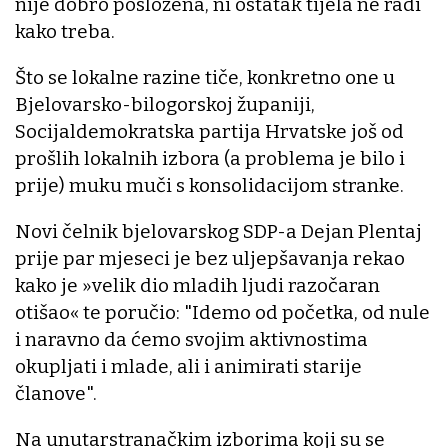
nije dobro posložena, ni ostatak tijela ne radi
kako treba.
Što se lokalne razine tiče, konkretno one u
Bjelovarsko-bilogorskoj županiji,
Socijaldemokratska partija Hrvatske još od
prošlih lokalnih izbora (a problema je bilo i
prije) muku muči s konsolidacijom stranke.
Novi čelnik bjelovarskog SDP-a Dejan Plentaj
prije par mjeseci je bez uljepšavanja rekao
kako je »velik dio mladih ljudi razočaran
otišao« te poručio: "Idemo od početka, od nule
i naravno da ćemo svojim aktivnostima
okupljati i mlade, ali i animirati starije
članove".
Na unutarstranačkim izborima koji su se