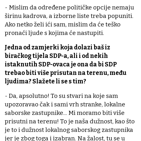
- Mislim da određene političke opcije nemaju
širinu kadrova, a izborne liste treba popuniti.
Ako netko želi ići sam, mislim da će teško
pronaći ljude s kojima će nastupiti.
Jedna od zamjerki koja dolazi baš iz
biračkog tijela SDP-a, ali i od nekih
istaknutih SDP-ovaca je ona da bi SDP
trebao biti više prisutan na terenu, među
ljudima? Slažete li se s tim?
- Da, apsolutno! To su stvari na koje sam
upozoravao čak i sami vrh stranke, lokalne
saborske zastupnike... Mi moramo biti više
prisutni na terenu! To je naša dužnost, kao što
je to i dužnost lokalnog saborskog zastupnika
jer je zbog toga i izabran. Na žalost, tu se u