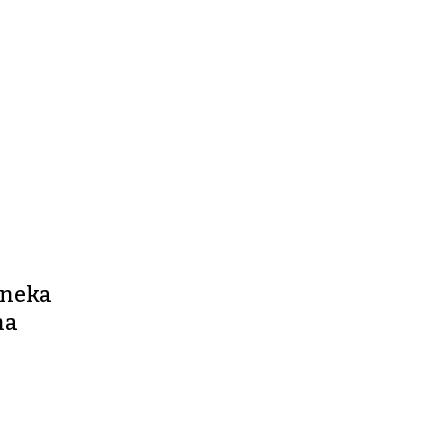
, neka
na