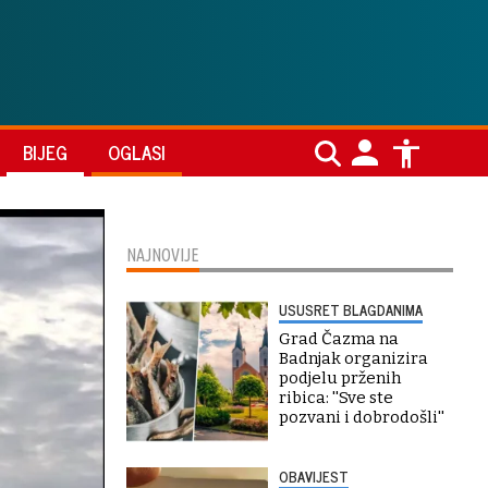
BIJEG
OGLASI
NAJNOVIJE
USUSRET BLAGDANIMA
Grad Čazma na
Badnjak organizira
podjelu prženih
ribica: ''Sve ste
pozvani i dobrodošli''
OBAVIJEST