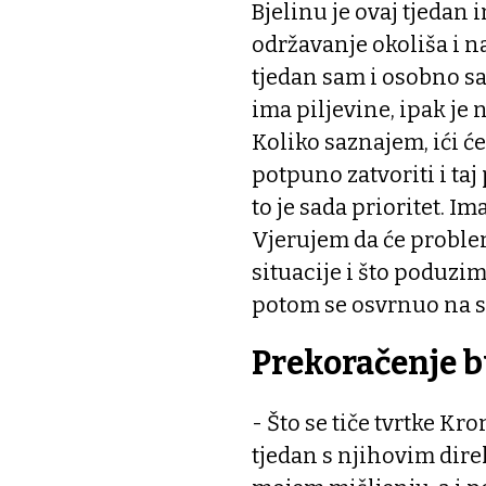
Bjelinu je ovaj tjedan
održavanje okoliša i n
tjedan sam i osobno sa
ima piljevine, ipak j
Koliko saznajem, ići ć
potpuno zatvoriti i ta
to je sada prioritet. Im
Vjerujem da će problem 
situacije i što poduzim
potom se osvrnuo na 
Prekoračenje 
- Što se tiče tvrtke K
tjedan s njihovim dire