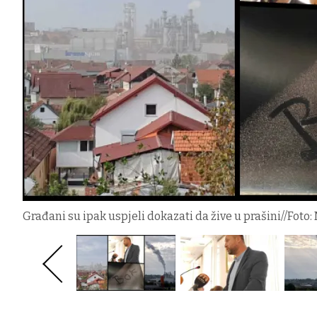
Građani su ipak uspjeli dokazati da žive u prašini//Foto: