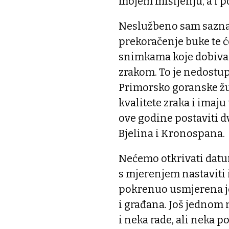
mojem mišljenju, a i 
Neslužbeno sam saznao
prekoračenje buke te ć
snimkama koje dobivam v
zrakom. To je nedostup
Primorsko goranske žu
kvalitete zraka i imaju
ove godine postaviti d
Bjelina i Kronospana.
Nećemo otkrivati datu
s mjerenjem nastaviti 
pokrenuo usmjerena je 
i građana. Još jednom
i neka rade, ali neka p