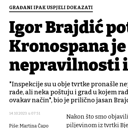
GRAĐANI IPAK USPJELI DOKAZATI
Igor Brajdić po
Kronospana je
nepravilnosti i
"Inspekcije su u obje tvrtke pronašle nep
rade, ali neka poštuju i grad u kojem ra
ovakav način", bio je prilično jasan Braj
14.10.2023. u 07:51
Nakon što smo objavili
piljevinom iz tvrtki B
Piše: Martina Čapo