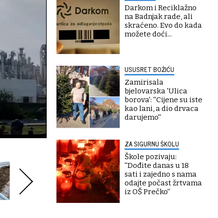
Darkom i Reciklažno
na Badnjak rade, ali
skraćeno. Evo do kada
možete doći...
USUSRET BOŽIĆU
Zamirisala
bjelovarska 'Ulica
borova': ''Cijene su iste
kao lani, a dio drvaca
darujemo''
ZA SIGURNU ŠKOLU
Škole pozivaju:
''Dođite danas u 18
sati i zajedno s nama
odajte počast žrtvama
iz OŠ Prečko''