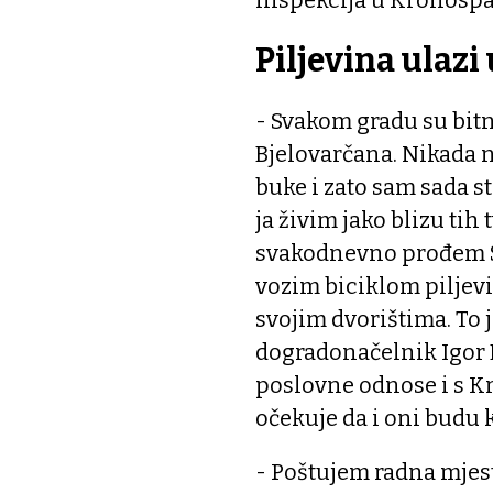
Piljevina ulazi 
- Svakom gradu su bitna
Bjelovarčana. Nikada ni
buke i zato sam sada 
ja živim jako blizu tih
svakodnevno prođem S
vozim biciklom piljevin
svojim dvorištima. To 
dogradonačelnik Igor B
poslovne odnose i s K
očekuje da i oni budu 
- Poštujem radna mjesta