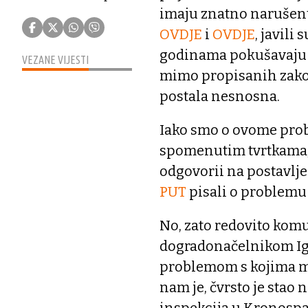
imaju znatno narušenu 
OVDJE
i
OVDJE
, javili
godinama pokušavaju i
VEZANE VIJESTI
mimo propisanih zakona
postala nesnosna.
Iako smo o ovome prob
spomenutim tvrtkama, 
odgovorii na postavlje
PUT
pisali o problemu 
No, zato redovito kom
dogradonačelnikom Igo
problemom s kojima mu
nam je, čvrsto je stao n
inspekcija u Kronospa