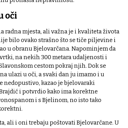
u oči
 radna mjesta, ali važna je i kvaliteta života
je bilo ovako strašno što se tiče piljevine i
stao u obranu Bjelovarčana. Napominjem da
 tvrtki, na nekih 300 metara udaljenosti i
lavonskom cestom pokraj njih. Dok se
a ulazi u oči, a svaki dan ju imamo i u
je nedopustivo, kazao je bjelovaraki
rajdić i potvrdio kako ima korektne
ronospanom i s Bjelinom, no isto tako
korektni.
, ali i oni trebaju poštovati Bjelovarčane. U