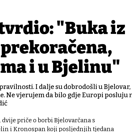
tvrdio: "Buka iz
 prekoračena,
ma i u Bjelinu"
ravilnosti. I dalje su dobrodošli u Bjelovar
de. Ne vjerujem da bilo gdje Europi posluju 
dić
 dvije priče o borbi Bjelovarčana s
jelin i Kronospan koji posljednjih tjedana