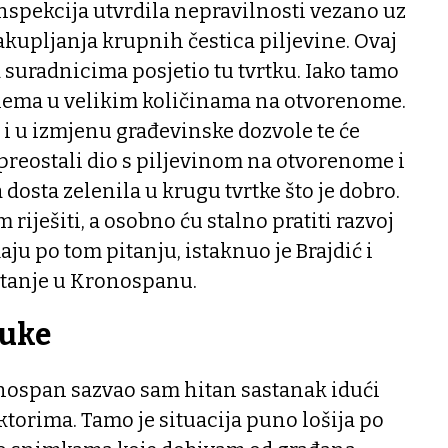
 inspekcija utvrdila nepravilnosti vezano uz
akupljanja krupnih čestica piljevine. Ovaj
 suradnicima posjetio tu tvrtku. Iako tamo
e nema u velikim količinama na otvorenome.
e i u izmjenu građevinske dozvole te će
j preostali dio s piljevinom na otvorenome i
a dosta zelenila u krugu tvrtke što je dobro.
riješiti, a osobno ću stalno pratiti razvoj
aju po tom pitanju, istaknuo je Brajdić i
stanje u Kronospanu.
buke
ronospan sazvao sam hitan sastanak idući
ktorima. Tamo je situacija puno lošija po