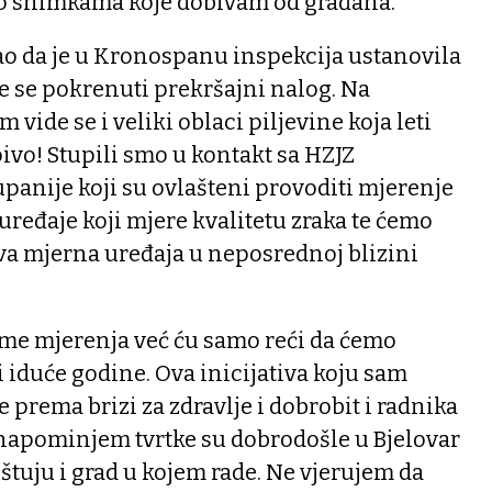
po snimkama koje dobivam od građana.
 da je u Kronospanu inspekcija ustanovila
e se pokrenuti prekršajni nalog. Na
ide se i veliki oblaci piljevine koja leti
ivo! Stupili smo u kontakt sa HZJZ
panije koji su ovlašteni provoditi mjerenje
 uređaje koji mjere kvalitetu zraka te ćemo
va mjerna uređaja u neposrednoj blizini
me mjerenja već ću samo reći da ćemo
i iduće godine. Ova inicijativa koju sam
prema brizi za zdravlje i dobrobit i radnika
 napominjem tvrtke su dobrodošle u Bjelovar
oštuju i grad u kojem rade. Ne vjerujem da