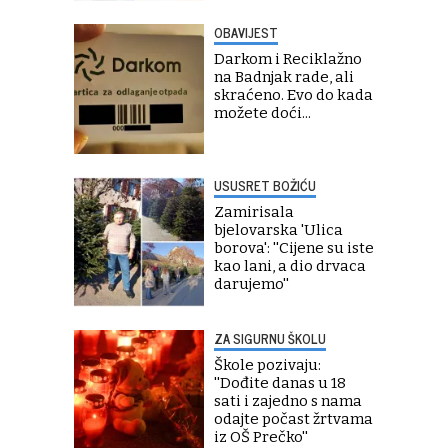
OBAVIJEST
Darkom i Reciklažno
na Badnjak rade, ali
skraćeno. Evo do kada
možete doći...
USUSRET BOŽIĆU
Zamirisala
bjelovarska 'Ulica
borova': ''Cijene su iste
kao lani, a dio drvaca
darujemo''
ZA SIGURNU ŠKOLU
Škole pozivaju:
''Dođite danas u 18
sati i zajedno s nama
odajte počast žrtvama
iz OŠ Prečko''