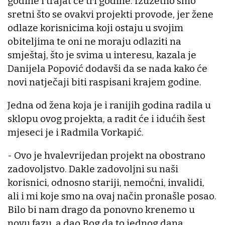
godine i trajat će tri godine. Izuzetno smo
sretni što se ovakvi projekti provode, jer žene
odlaze korisnicima koji ostaju u svojim
obiteljima te oni ne moraju odlaziti na
smještaj, što je svima u interesu, kazala je
Danijela Popović dodavši da se nada kako će
novi natječaji biti raspisani krajem godine.
Jedna od žena koja je i ranijih godina radila u
sklopu ovog projekta, a radit će i idućih šest
mjeseci je i Radmila Vorkapić.
- Ovo je hvalevrijedan projekt na obostrano
zadovoljstvo. Dakle zadovoljni su naši
korisnici, odnosno stariji, nemoćni, invalidi,
ali i mi koje smo na ovaj način pronašle posao.
Bilo bi nam drago da ponovno krenemo u
novu fazu, a dao Bog da to jednog dana