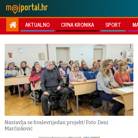
AKTUALNO
CRNA KRONIKA
SPORT
M
Nastavlja se hvalevrijedan projekt/ Foto: Deni
Marčinković