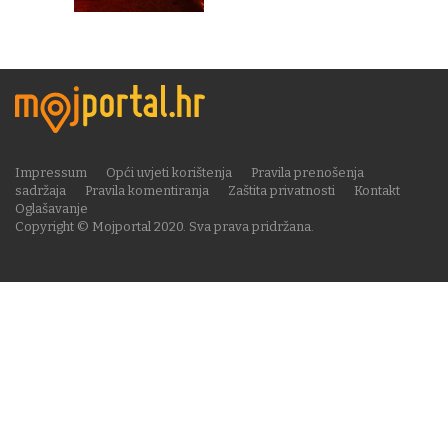
Impressum
Opći uvjeti korištenja
Pravila prenošenja
sadržaja
Pravila komentiranja
Zaštita privatnosti
Kontakt
Oglašavanje
Copyright © Mojportal 2020. Sva prava pridržana.