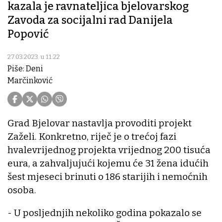
kazala je ravnateljica bjelovarskog
Zavoda za socijalni rad Danijela
Popović
27.03.2023. u 11:22
Piše: Deni
Marčinković
Grad Bjelovar nastavlja provoditi projekt
Zaželi. Konkretno, riječ je o trećoj fazi
hvalevrijednog projekta vrijednog 200 tisuća
eura, a zahvaljujući kojemu će 31 žena idućih
šest mjeseci brinuti o 186 starijih i nemoćnih
osoba.
- U posljednjih nekoliko godina pokazalo se