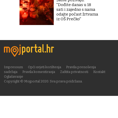
''Dođite danas u 18
sati i zajedno s nama
odajte počast žrtvama
iz OŠ Prečko''
Impressum
Opći uvjeti korištenja
Pravila prenošenja
sadržaja
Pravila komentiranja
Zaštita privatnosti
Kontakt
Oglašavanje
Copyright © Mojportal 2020. Sva prava pridržana.