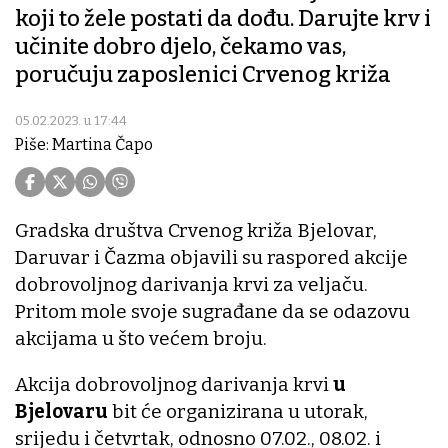
koji to žele postati da dođu. Darujte krv i
učinite dobro djelo, čekamo vas,
poručuju zaposlenici Crvenog križa
05.02.2023. u 17:44
Piše: Martina Čapo
Gradska društva Crvenog križa Bjelovar,
Daruvar i Čazma objavili su raspored akcije
dobrovoljnog darivanja krvi za veljaču.
Pritom mole svoje sugrađane da se odazovu
akcijama u što većem broju.
Akcija dobrovoljnog darivanja krvi
u
Bjelovaru
bit će organizirana u utorak,
srijedu i četvrtak, odnosno 07.02., 08.02. i