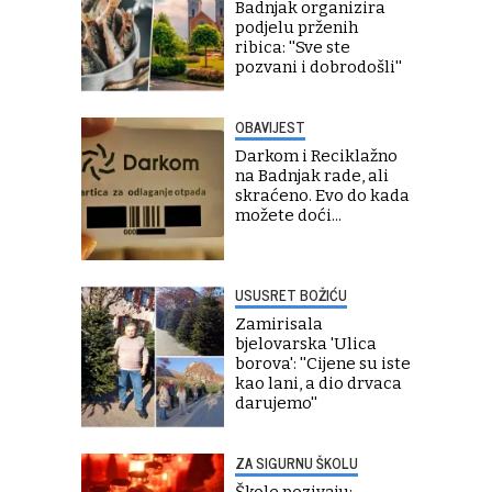
Badnjak organizira
podjelu prženih
ribica: ''Sve ste
pozvani i dobrodošli''
OBAVIJEST
Darkom i Reciklažno
na Badnjak rade, ali
skraćeno. Evo do kada
možete doći...
USUSRET BOŽIĆU
Zamirisala
bjelovarska 'Ulica
borova': ''Cijene su iste
kao lani, a dio drvaca
darujemo''
ZA SIGURNU ŠKOLU
Škole pozivaju: