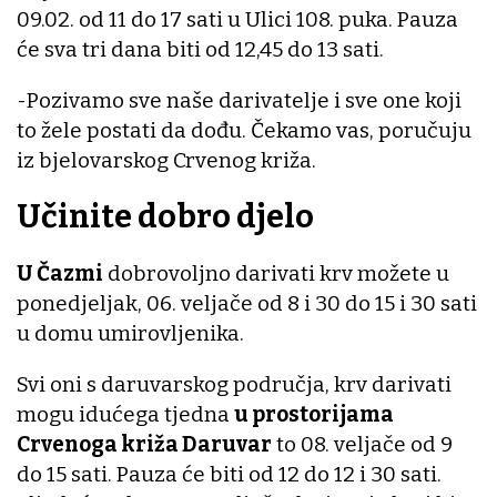
09.02. od 11 do 17 sati u Ulici 108. puka. Pauza
će sva tri dana biti od 12,45 do 13 sati.
-Pozivamo sve naše darivatelje i sve one koji
to žele postati da dođu. Čekamo vas, poručuju
iz bjelovarskog Crvenog križa.
Učinite dobro djelo
U Čazmi
dobrovoljno darivati krv možete u
ponedjeljak, 06. veljače od 8 i 30 do 15 i 30 sati
u domu umirovljenika.
Svi oni s daruvarskog područja, krv darivati
mogu idućega tjedna
u prostorijama
Crvenoga križa Daruvar
to 08. veljače od 9
do 15 sati. Pauza će biti od 12 do 12 i 30 sati.