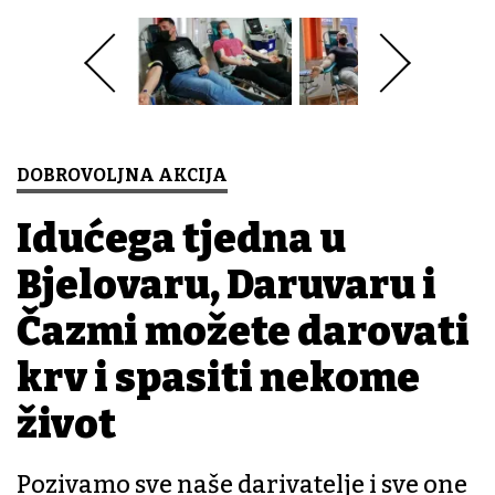
DOBROVOLJNA AKCIJA
Idućega tjedna u
Bjelovaru, Daruvaru i
Čazmi možete darovati
krv i spasiti nekome
život
Pozivamo sve naše darivatelje i sve one