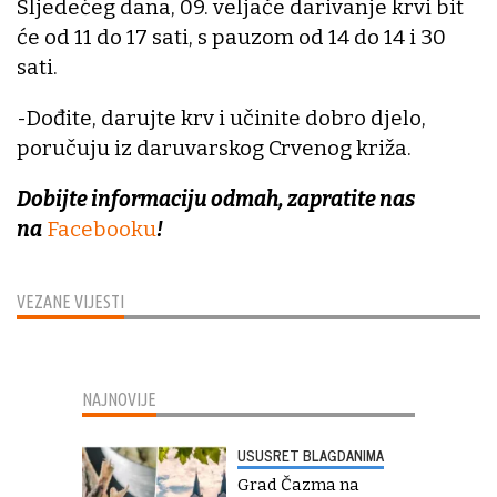
Sljedećeg dana, 09. veljače darivanje krvi bit
će od 11 do 17 sati, s pauzom od 14 do 14 i 30
sati.
-Dođite, darujte krv i učinite dobro djelo,
poručuju iz daruvarskog Crvenog križa.
Dobijte informaciju odmah, zapratite nas
na
Facebooku
!
VEZANE VIJESTI
NAJNOVIJE
USUSRET BLAGDANIMA
Grad Čazma na