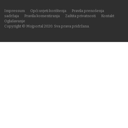
Impressum
Opći uvjeti korištenja
Pravila prenošenja
sadržaja
Pravila komentiranja
Zaštita privatnosti
Kontakt
Oglašavanje
Copyright © Mojportal 2020. Sva prava pridržana.