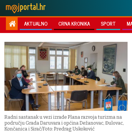
AKTUALNO
CRNA KRONIKA
SPORT
M
Radni sastanak u vezi izrade Plana razvoja turizma na
području Grada Daruvara i općina Dežanovac, Đulovac,
Končanica i Sirač/Foto: Predrag Uskoković