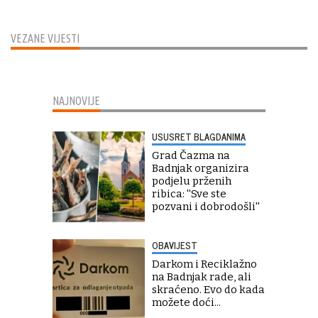
VEZANE VIJESTI
NAJNOVIJE
USUSRET BLAGDANIMA
Grad Čazma na
Badnjak organizira
podjelu prženih
ribica: ''Sve ste
pozvani i dobrodošli''
OBAVIJEST
Darkom i Reciklažno
na Badnjak rade, ali
skraćeno. Evo do kada
možete doći...