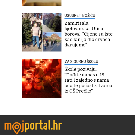
USUSRET BOŽIĆU
Zamirisala
bjelovarska 'Ulica
borova': ''Cijene su iste
kao lani, a dio drvaca
darujemo''
ZA SIGURNU ŠKOLU
Škole pozivaju:
''Dođite danas u 18
sati i zajedno s nama
odajte počast žrtvama
iz OŠ Prečko''