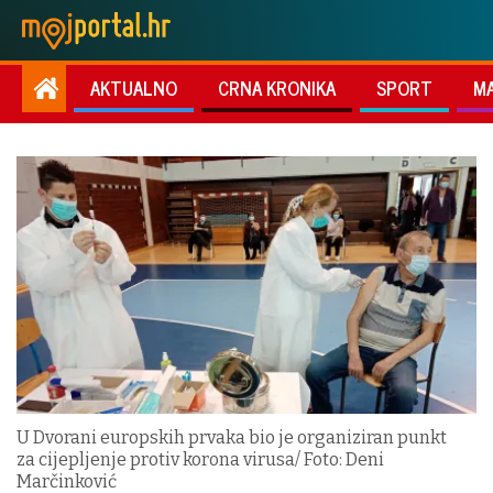
AKTUALNO
CRNA KRONIKA
SPORT
M
U Dvorani europskih prvaka bio je organiziran punkt
za cijepljenje protiv korona virusa/ Foto: Deni
Marčinković