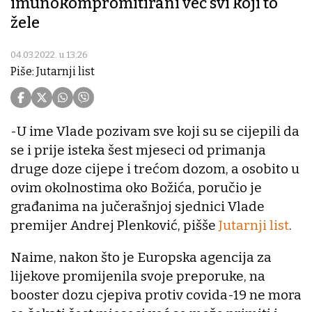
imunokompromitirani već svi koji to
žele
04.03.2022. u 13:26
Piše: Jutarnji list
-U ime Vlade pozivam sve koji su se cijepili da
se i prije isteka šest mjeseci od primanja
druge doze cijepe i trećom dozom, a osobito u
ovim okolnostima oko Božića, poručio je
građanima na jučerašnjoj sjednici Vlade
premijer Andrej Plenković, pišše
Jutarnji list
.
Naime, nakon što je Europska agencija za
lijekove promijenila svoje preporuke, na
booster dozu cjepiva protiv covida-19 ne mora