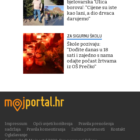
bjelovarska 'Ulica
borova': ''Cijene su iste
kao lani, a dio drvaca
darujemo''
ZA SIGURNU ŠKOLU
Škole pozivaju:
''Dođite danas u 18
sati i zajedno s nama
odajte počast žrtvama
iz OŠ Prečko''
Impressum
Opći uvjeti korištenja
Pravila prenošenja
sadržaja
Pravila komentiranja
Zaštita privatnosti
Kontakt
Oglašavanje