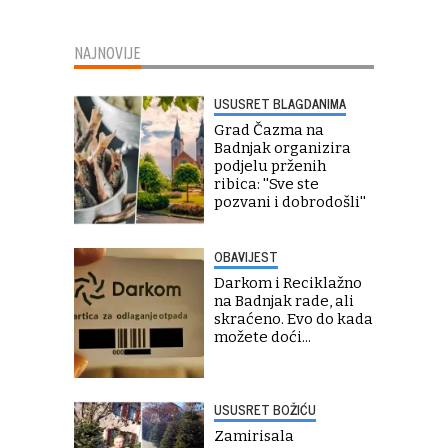
NAJNOVIJE
USUSRET BLAGDANIMA
Grad Čazma na
Badnjak organizira
podjelu prženih
ribica: ''Sve ste
pozvani i dobrodošli''
OBAVIJEST
Darkom i Reciklažno
na Badnjak rade, ali
skraćeno. Evo do kada
možete doći...
USUSRET BOŽIĆU
Zamirisala