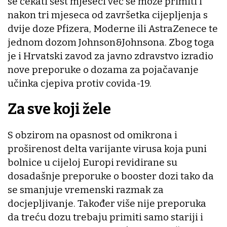
se čekati šest mjeseci već se može primiti i
nakon tri mjeseca od završetka cijepljenja s
dvije doze Pfizera, Moderne ili AstraZenece te
jednom dozom Johnson&Johnsona. Zbog toga
je i Hrvatski zavod za javno zdravstvo izradio
nove preporuke o dozama za pojačavanje
učinka cjepiva protiv covida-19.
Za sve koji žele
S obzirom na opasnost od omikrona i
proširenost delta varijante virusa koja puni
bolnice u cijeloj Europi revidirane su
dosadašnje preporuke o booster dozi tako da
se smanjuje vremenski razmak za
docjepljivanje. Također više nije preporuka
da treću dozu trebaju primiti samo stariji i