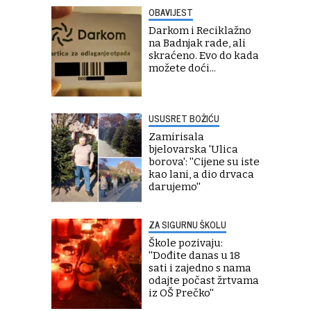
OBAVIJEST
Darkom i Reciklažno
na Badnjak rade, ali
skraćeno. Evo do kada
možete doći...
USUSRET BOŽIĆU
Zamirisala
bjelovarska 'Ulica
borova': ''Cijene su iste
kao lani, a dio drvaca
darujemo''
ZA SIGURNU ŠKOLU
Škole pozivaju:
''Dođite danas u 18
sati i zajedno s nama
odajte počast žrtvama
iz OŠ Prečko''