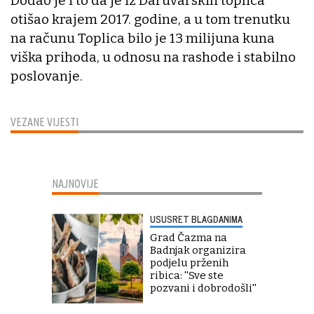
Dodao je i to da je iz Daruvarskih toplica
otišao krajem 2017. godine, a u tom trenutku
na računu Toplica bilo je 13 milijuna kuna
viška prihoda, u odnosu na rashode i stabilno
poslovanje.
VEZANE VIJESTI
NAJNOVIJE
USUSRET BLAGDANIMA
Grad Čazma na
Badnjak organizira
podjelu prženih
ribica: ''Sve ste
pozvani i dobrodošli''