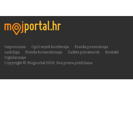
Impressum
Opći uvjeti korištenja
Pravila prenošenja
sadržaja
Pravila komentiranja
Zaštita privatnosti
Kontakt
Oglašavanje
Copyright © Mojportal 2020. Sva prava pridržana.