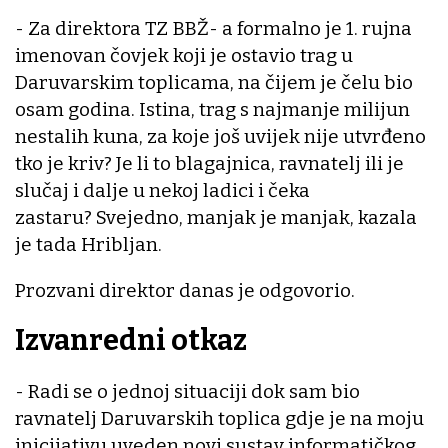
- Za direktora TZ BBŽ- a formalno je 1. rujna
imenovan čovjek koji je ostavio trag u
Daruvarskim toplicama, na čijem je čelu bio
osam godina. Istina, trag s najmanje milijun
nestalih kuna, za koje još uvijek nije utvrđeno
tko je kriv? Je li to blagajnica, ravnatelj ili je
slučaj i dalje u nekoj ladici i čeka
zastaru? Svejedno, manjak je manjak, kazala
je tada Hribljan.
Prozvani direktor danas je odgovorio.
Izvanredni otkaz
- Radi se o jednoj situaciji dok sam bio
ravnatelj Daruvarskih toplica gdje je na moju
inicijativu uveden novi sustav informatičkog