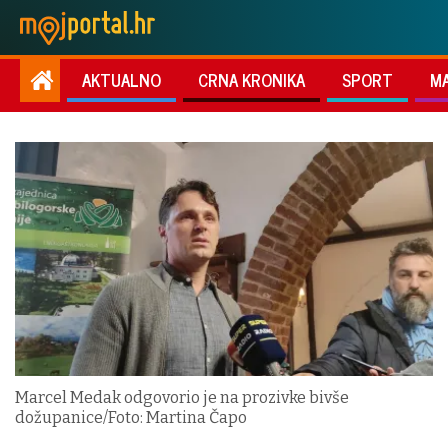
AKTUALNO
CRNA KRONIKA
SPORT
M
Marcel Medak odgovorio je na prozivke bivše
dožupanice/Foto: Martina Čapo