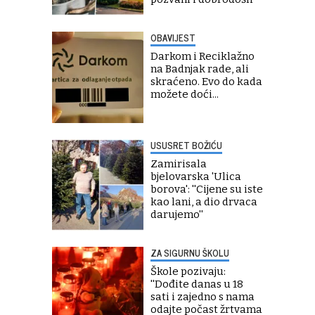
OBAVIJEST
Darkom i Reciklažno
na Badnjak rade, ali
skraćeno. Evo do kada
možete doći...
USUSRET BOŽIĆU
Zamirisala
bjelovarska 'Ulica
borova': ''Cijene su iste
kao lani, a dio drvaca
darujemo''
ZA SIGURNU ŠKOLU
Škole pozivaju:
''Dođite danas u 18
sati i zajedno s nama
odajte počast žrtvama