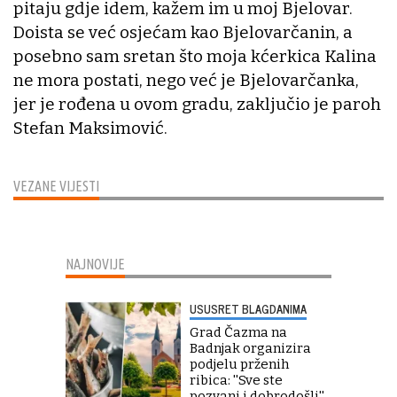
pitaju gdje idem, kažem im u moj Bjelovar.
Doista se već osjećam kao Bjelovarčanin, a
posebno sam sretan što moja kćerkica Kalina
ne mora postati, nego već je Bjelovarčanka,
jer je rođena u ovom gradu, zaključio je paroh
Stefan Maksimović.
VEZANE VIJESTI
NAJNOVIJE
USUSRET BLAGDANIMA
Grad Čazma na
Badnjak organizira
podjelu prženih
ribica: ''Sve ste
pozvani i dobrodošli''