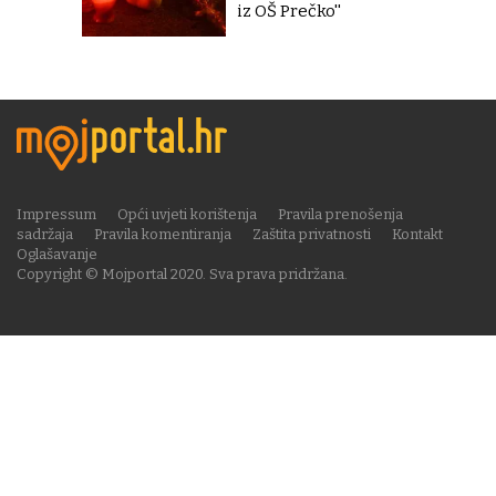
iz OŠ Prečko''
Impressum
Opći uvjeti korištenja
Pravila prenošenja
sadržaja
Pravila komentiranja
Zaštita privatnosti
Kontakt
Oglašavanje
Copyright © Mojportal 2020. Sva prava pridržana.