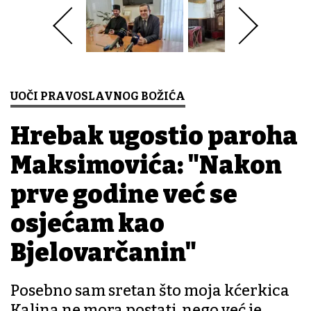
UOČI PRAVOSLAVNOG BOŽIĆA
Hrebak ugostio paroha
Maksimovića: "Nakon
prve godine već se
osjećam kao
Bjelovarčanin"
Posebno sam sretan što moja kćerkica
Kalina ne mora postati, nego već je