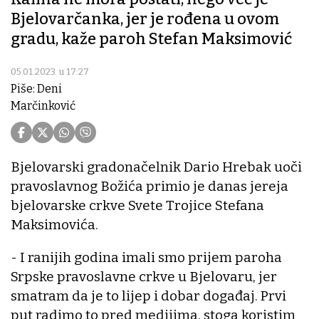
Bjelovarčanka, jer je rođena u ovom
gradu, kaže paroh Stefan Maksimović
05.01.2023. u 17:27
Piše: Deni
Marčinković
Bjelovarski gradonačelnik Dario Hrebak uoči
pravoslavnog Božića primio je danas jereja
bjelovarske crkve Svete Trojice Stefana
Maksimovića.
- I ranijih godina imali smo prijem paroha
Srpske pravoslavne crkve u Bjelovaru, jer
smatram da je to lijep i dobar događaj. Prvi
put radimo to pred medijima, stoga koristim