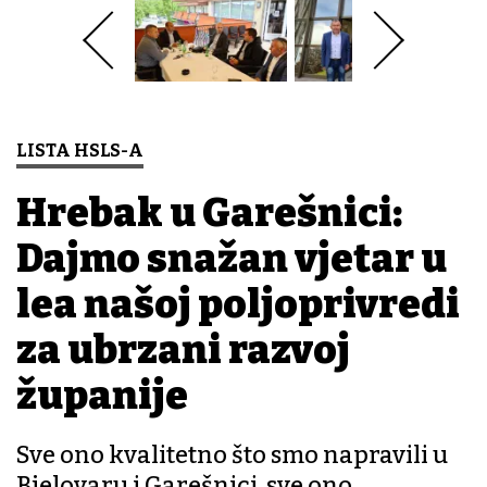
LISTA HSLS-A
Hrebak u Garešnici:
Dajmo snažan vjetar u
leđa našoj poljoprivredi
za ubrzani razvoj
županije
Sve ono kvalitetno što smo napravili u
Bjelovaru i Garešnici, sve ono