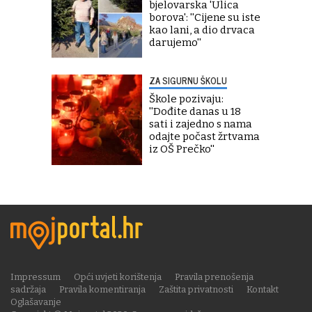
bjelovarska 'Ulica
borova': ''Cijene su iste
kao lani, a dio drvaca
darujemo''
ZA SIGURNU ŠKOLU
Škole pozivaju:
''Dođite danas u 18
sati i zajedno s nama
odajte počast žrtvama
iz OŠ Prečko''
Impressum
Opći uvjeti korištenja
Pravila prenošenja
sadržaja
Pravila komentiranja
Zaštita privatnosti
Kontakt
Oglašavanje