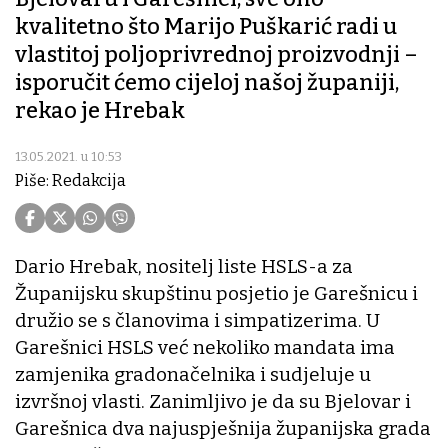
kvalitetno što Marijo Puškarić radi u
vlastitoj poljoprivrednoj proizvodnji –
isporučit ćemo cijeloj našoj županiji,
rekao je Hrebak
13.05.2021. u 10:53
Piše: Redakcija
Dario Hrebak, nositelj liste HSLS-a za
Županijsku skupštinu posjetio je Garešnicu i
družio se s članovima i simpatizerima. U
Garešnici HSLS već nekoliko mandata ima
zamjenika gradonačelnika i sudjeluje u
izvršnoj vlasti. Zanimljivo je da su Bjelovar i
Garešnica dva najuspješnija županijska grada