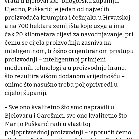
vrata u Bjelovarsko-bilogorsku županiju.
Ujedno, Puškarić je jedan od najvećih
proizvođača krumpira i češnjaka u Hrvatskoj,
a na 700 hektara zemljišta koje uzgaja ima
čak 20 kilometara cijevi za navodnjavanje, pri
čemu se cijela proizvodnja zasniva na
inteligentnom, tržišno orijentiranom pristupu
proizvodnji – inteligentnoj primjeni
modernih tehnologija u proizvodnje hrane,
što rezultira višom dodanom vrijednošću –
onime što nasušno treba poljoprivredi u
cijeloj županiji.
- Sve ono kvalitetno što smo napravili u
Bjelovaru i Garešnici, sve ono kvalitetno što
Marijo Puškarić radi u vlastitoj
poljoprivrednoj proizvodnji – isporučit ćemo