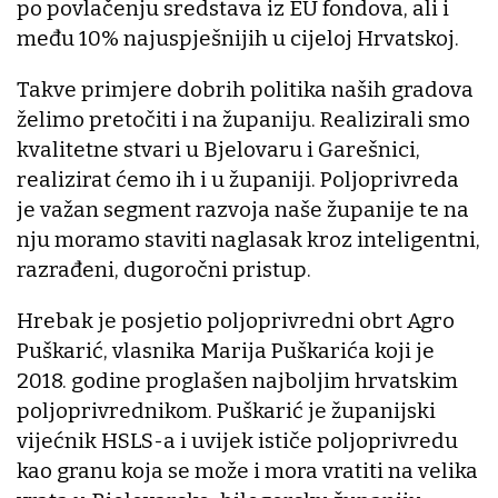
po povlačenju sredstava iz EU fondova, ali i
među 10% najuspješnijih u cijeloj Hrvatskoj.
Takve primjere dobrih politika naših gradova
želimo pretočiti i na županiju. Realizirali smo
kvalitetne stvari u Bjelovaru i Garešnici,
realizirat ćemo ih i u županiji. Poljoprivreda
je važan segment razvoja naše županije te na
nju moramo staviti naglasak kroz inteligentni,
razrađeni, dugoročni pristup.
Hrebak je posjetio poljoprivredni obrt Agro
Puškarić, vlasnika Marija Puškarića koji je
2018. godine proglašen najboljim hrvatskim
poljoprivrednikom. Puškarić je županijski
vijećnik HSLS-a i uvijek ističe poljoprivredu
kao granu koja se može i mora vratiti na velika