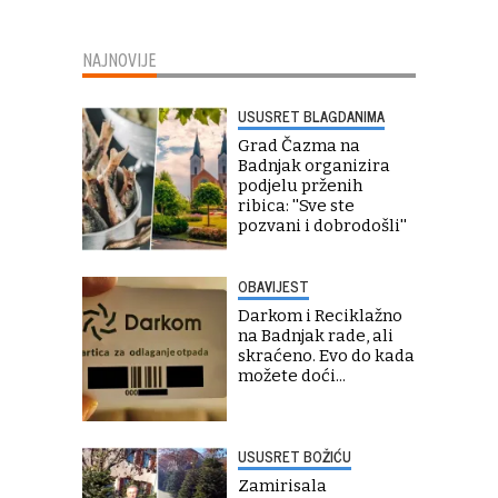
NAJNOVIJE
USUSRET BLAGDANIMA
Grad Čazma na
Badnjak organizira
podjelu prženih
ribica: ''Sve ste
pozvani i dobrodošli''
OBAVIJEST
Darkom i Reciklažno
na Badnjak rade, ali
skraćeno. Evo do kada
možete doći...
USUSRET BOŽIĆU
Zamirisala