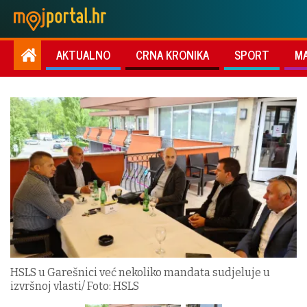
AKTUALNO
CRNA KRONIKA
SPORT
M
HSLS u Garešnici već nekoliko mandata sudjeluje u
izvršnoj vlasti/ Foto: HSLS