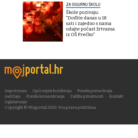
ZA SIGURNU ŠKOLU
Škole pozivaju:
''Dođite danas u 18
sati i zajedno s nama
odajte počast žrtvama
iz OŠ Prečko''
Impressum
Opći uvjeti korištenja
Pravila prenošenja
sadržaja
Pravila komentiranja
Zaštita privatnosti
Kontakt
Oglašavanje
Copyright © Mojportal 2020. Sva prava pridržana.