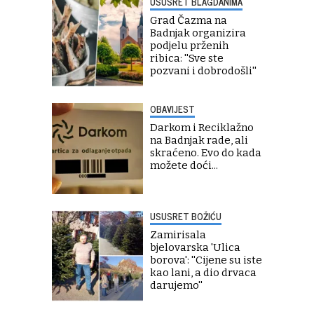
USUSRET BLAGDANIMA
Grad Čazma na
Badnjak organizira
podjelu prženih
ribica: ''Sve ste
pozvani i dobrodošli''
OBAVIJEST
Darkom i Reciklažno
na Badnjak rade, ali
skraćeno. Evo do kada
možete doći...
USUSRET BOŽIĆU
Zamirisala
bjelovarska 'Ulica
borova': ''Cijene su iste
kao lani, a dio drvaca
darujemo''