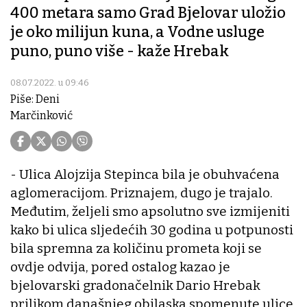
400 metara samo Grad Bjelovar uložio
je oko milijun kuna, a Vodne usluge
puno, puno više - kaže Hrebak
08.07.2022. u 09:46
Piše: Deni
Marčinković
- Ulica Alojzija Stepinca bila je obuhvaćena
aglomeracijom. Priznajem, dugo je trajalo.
Međutim, željeli smo apsolutno sve izmijeniti
kako bi ulica sljedećih 30 godina u potpunosti
bila spremna za količinu prometa koji se
ovdje odvija, pored ostalog kazao je
bjelovarski gradonačelnik Dario Hrebak
prilikom današnjeg obilaska spomenute ulice.