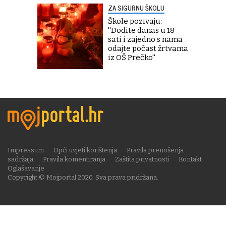
ZA SIGURNU ŠKOLU
Škole pozivaju:
''Dođite danas u 18
sati i zajedno s nama
odajte počast žrtvama
iz OŠ Prečko''
Impressum
Opći uvjeti korištenja
Pravila prenošenja
sadržaja
Pravila komentiranja
Zaštita privatnosti
Kontakt
Oglašavanje
Copyright © Mojportal 2020. Sva prava pridržana.