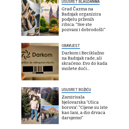
USUSRET BLAGDANIMA
Grad Čazma na
Badnjak organizira
podjelu prženih
ribica: ''Sve ste
pozvani i dobrodošli''
OBAVIJEST
Darkom i Reciklažno
na Badnjak rade, ali
skraćeno. Evo do kada
možete doći...
USUSRET BOŽIĆU
Zamirisala
bjelovarska 'Ulica
borova': ''Cijene su iste
kao lani, a dio drvaca
darujemo''