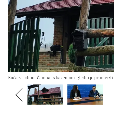
Kuća za odmor Čambar s bazenom ogledni je primjer/Fo