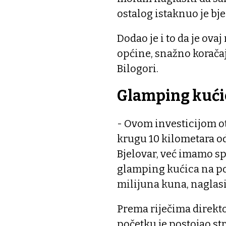
ostalog istaknuo je bj
Dodao je i to da je ovaj
općine, snažno korača
Bilogori.
Glamping kući
- Ovom investicijom ot
krugu 10 kilometara od
Bjelovar, već imamo s
glamping kućica na po
milijuna kuna, naglasi
Prema riječima direkt
početku je postojao st