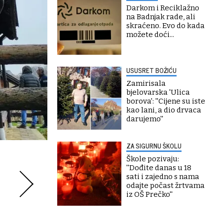
Darkom i Reciklažno
na Badnjak rade, ali
skraćeno. Evo do kada
možete doći...
USUSRET BOŽIĆU
Zamirisala
bjelovarska 'Ulica
borova': ''Cijene su iste
kao lani, a dio drvaca
darujemo''
ZA SIGURNU ŠKOLU
Škole pozivaju:
''Dođite danas u 18
sati i zajedno s nama
odajte počast žrtvama
iz OŠ Prečko''