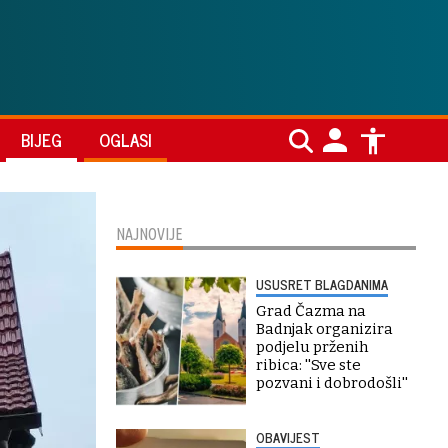
BIJEG
OGLASI
NAJNOVIJE
USUSRET BLAGDANIMA
Grad Čazma na
Badnjak organizira
podjelu prženih
ribica: ''Sve ste
pozvani i dobrodošli''
OBAVIJEST