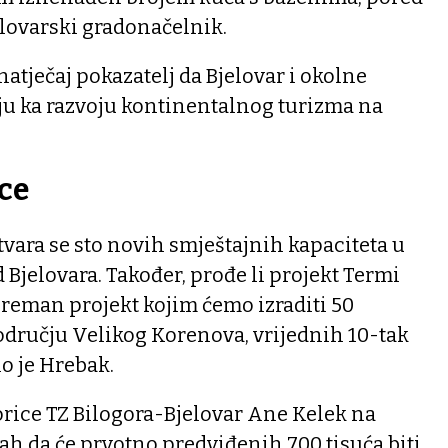
elovarski gradonačelnik.
 natječaj pokazatelj da Bjelovar i okolne
ju ka razvoju kontinentalnog turizma na
ce
vara se sto novih smještajnih kapaciteta u
 Bjelovara. Također, prođe li projekt Termi
preman projekt kojim ćemo izraditi 50
dručju Velikog Korenova, vrijednih 10-tak
o je Hrebak.
orice TZ Bilogora-Bjelovar Ane Kelek na
rah da će prvotno predviđenih 700 tisuća biti