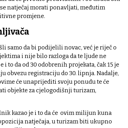
e se natječaj morati ponavljati, međutim
zitivne promjene.
mljivača
li samo da bi podijelili novac, već je riječ o
ektima i nije bilo razloga da te ljude ne
 i to da od 30 odobrenih projekata, čak 15 je
ju obvezu registraciju do 30. lipnja. Nadalje,
 ovime će unaprijediti svoju ponudu te će
ati objekte za cjelogodišnji turizam,
nik kazao je i to da će ovim milijun kuna
pozicija natječaja, u turizam biti ukupno