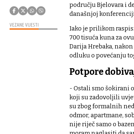
području Bjelovara i d
današnjoj konferenciji
VEZANE VIJESTI
Iako je prilikom raspi
700 tisuća kuna za ov
Darija Hrebaka, nakon 
odluku o povećanju to
Potpore dobiva
- Ostali smo šokirani o
koji su zadovoljili uvj
su zbog formalnih nedo
odmor, apartmane, sobe
nije riječ samo o bazen
moram naglasiti da s