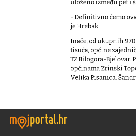
uloženo između pet i 
- Definitivno ćemo ova
je Hrebak.
Inače, od ukupnih 970 
tisuća, općine zajednič
TZ Bilogora-Bjelovar. P
općinama Zrinski Topol
Velika Pisanica, Šandr