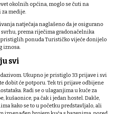
evet okolnih općina, moglo se čuti na
 za medije.
sivanja natječaja naglašeno da je osigurano
u svrhu, prema riječima gradonačelnika
pristiglih ponuda Turističko vijeće donijelo
g iznosa.
ju svi
dazivom. Ukupno je pristiglo 33 prijave i svi
ete dobit će potporu. Tek tri prijave odbijene
stataka. Radi se o ulaganjima u kuće za
, kušaonice, pa čak i jedan hostel. Dakle,
ima kako se to u početku predstavljalo, ali
am iznenađen brojem kuća s bazenima, pored