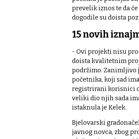
prevelik iznos te da ć
dogodile su doista po
15 novih iznaj
- Ovi projekti nisu proš
doista kvalitetnim proj
podržimo. Zanimljivo je
početnika, koji sad ima
registrirani korisnici
veliki dio njih sada im
istaknula je Kelek.
Bjelovarski gradonačel
javnog novca, zbog pro