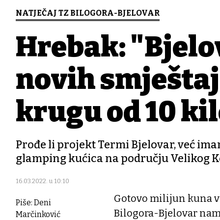
NATJEČAJ TZ BILOGORA-BJELOVAR
Hrebak: "Bjelo
novih smještaj
krugu od 10 ki
Prođe li projekt Termi Bjelovar, već im
glamping kućica na području Velikog K
16.03.2022. u 10:10
Gotovo milijun kuna vr
Piše: Deni
Bilogora-Bjelovar nam
Marčinković