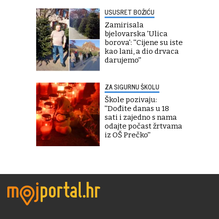
USUSRET BOŽIĆU
Zamirisala
bjelovarska 'Ulica
borova': ''Cijene su iste
kao lani, a dio drvaca
darujemo''
ZA SIGURNU ŠKOLU
Škole pozivaju:
''Dođite danas u 18
sati i zajedno s nama
odajte počast žrtvama
iz OŠ Prečko''