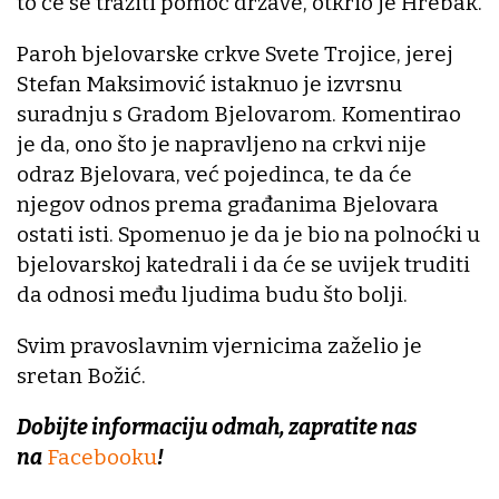
to će se tražiti pomoć države, otkrio je Hrebak.
Paroh bjelovarske crkve Svete Trojice, jerej
Stefan Maksimović istaknuo je izvrsnu
suradnju s Gradom Bjelovarom. Komentirao
je da, ono što je napravljeno na crkvi nije
odraz Bjelovara, već pojedinca, te da će
njegov odnos prema građanima Bjelovara
ostati isti. Spomenuo je da je bio na polnoćki u
bjelovarskoj katedrali i da će se uvijek truditi
da odnosi među ljudima budu što bolji.
Svim pravoslavnim vjernicima zaželio je
sretan Božić.
Dobijte informaciju odmah, zapratite nas
na
Facebooku
!