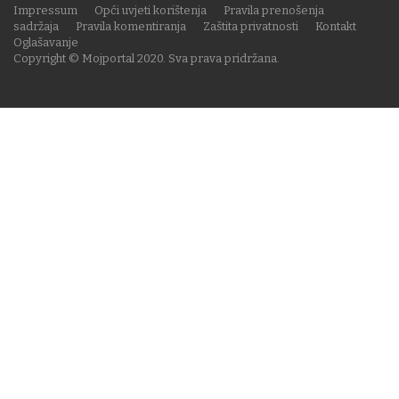
Impressum
Opći uvjeti korištenja
Pravila prenošenja
sadržaja
Pravila komentiranja
Zaštita privatnosti
Kontakt
Oglašavanje
Copyright © Mojportal 2020. Sva prava pridržana.