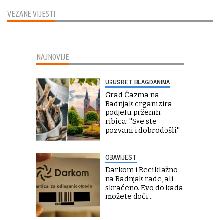
VEZANE VIJESTI
NAJNOVIJE
USUSRET BLAGDANIMA
Grad Čazma na
Badnjak organizira
podjelu prženih
ribica: ''Sve ste
pozvani i dobrodošli''
OBAVIJEST
Darkom i Reciklažno
na Badnjak rade, ali
skraćeno. Evo do kada
možete doći...