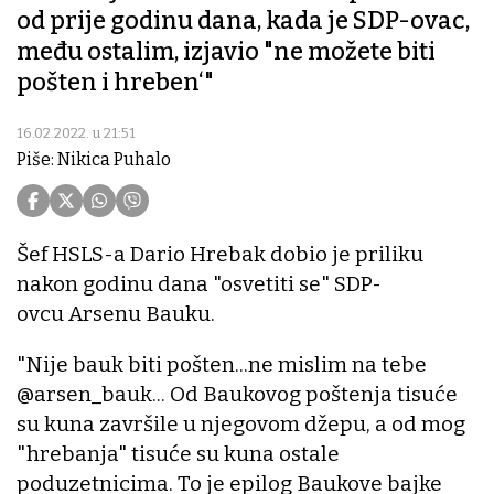
od prije godinu dana, kada je SDP-ovac,
među ostalim, izjavio "ne možete biti
pošten i hreben‘"
16.02.2022. u 21:51
Piše: Nikica Puhalo
Šef HSLS-a Dario Hrebak dobio je priliku
nakon godinu dana "osvetiti se" SDP-
ovcu Arsenu Bauku.
"Nije bauk biti pošten...ne mislim na tebe
@arsen_bauk... Od Baukovog poštenja tisuće
su kuna završile u njegovom džepu, a od mog
"hrebanja" tisuće su kuna ostale
poduzetnicima. To je epilog Baukove bajke