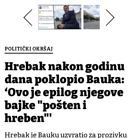
POLITIČKI OKRŠAJ
Hrebak nakon godinu
dana poklopio Bauka:
‘Ovo je epilog njegove
bajke "pošten i
hreben"'
Hrebak je Bauku uzvratio za prozivku