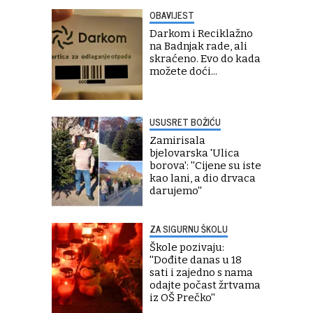
OBAVIJEST
Darkom i Reciklažno
na Badnjak rade, ali
skraćeno. Evo do kada
možete doći...
USUSRET BOŽIĆU
Zamirisala
bjelovarska 'Ulica
borova': ''Cijene su iste
kao lani, a dio drvaca
darujemo''
ZA SIGURNU ŠKOLU
Škole pozivaju:
''Dođite danas u 18
sati i zajedno s nama
odajte počast žrtvama
iz OŠ Prečko''