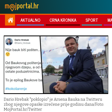
AKTUALNO
CRNA KRONIKA
SPORT
M
Dario Hrebak "poklopio" je Arsena Bauka na Twitteru
zbog njegove opaske izrečene prije godinu dana/Foto:
MojPortal.hr/Twitter