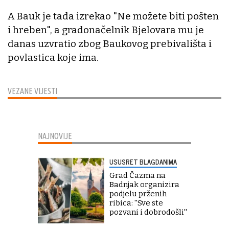
A Bauk je tada izrekao "Ne možete biti pošten
i hreben", a gradonačelnik Bjelovara mu je
danas uzvratio zbog Baukovog prebivališta i
povlastica koje ima.
VEZANE VIJESTI
NAJNOVIJE
USUSRET BLAGDANIMA
Grad Čazma na
Badnjak organizira
podjelu prženih
ribica: ''Sve ste
pozvani i dobrodošli''