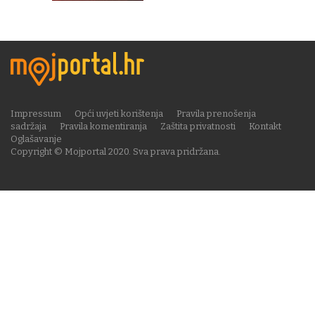
Impressum
Opći uvjeti korištenja
Pravila prenošenja
sadržaja
Pravila komentiranja
Zaštita privatnosti
Kontakt
Oglašavanje
Copyright © Mojportal 2020. Sva prava pridržana.