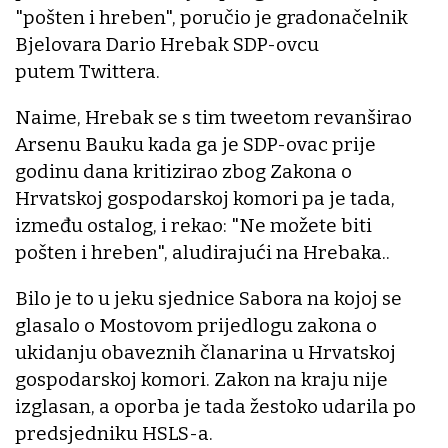
"pošten i hreben", poručio je gradonačelnik
Bjelovara Dario Hrebak SDP-ovcu
putem Twittera.
Naime, Hrebak se s tim tweetom revanširao
Arsenu Bauku kada ga je SDP-ovac prije
godinu dana kritizirao zbog Zakona o
Hrvatskoj gospodarskoj komori pa je tada,
između ostalog, i rekao: "Ne možete biti
pošten i hreben", aludirajući na Hrebaka..
Bilo je to u jeku sjednice Sabora na kojoj se
glasalo o Mostovom prijedlogu zakona o
ukidanju obaveznih članarina u Hrvatskoj
gospodarskoj komori. Zakon na kraju nije
izglasan, a oporba je tada žestoko udarila po
predsjedniku HSLS-a.