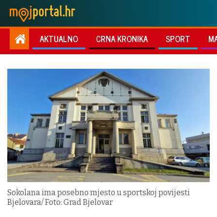
AKTUALNO
CRNA KRONIKA
SPORT
M
Sokolana ima posebno mjesto u sportskoj povijesti
Bjelovara/ Foto: Grad Bjelovar