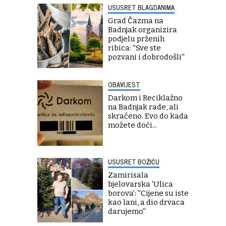
USUSRET BLAGDANIMA
Grad Čazma na
Badnjak organizira
podjelu prženih
ribica: ''Sve ste
pozvani i dobrodošli''
OBAVIJEST
Darkom i Reciklažno
na Badnjak rade, ali
skraćeno. Evo do kada
možete doći...
USUSRET BOŽIĆU
Zamirisala
bjelovarska 'Ulica
borova': ''Cijene su iste
kao lani, a dio drvaca
darujemo''