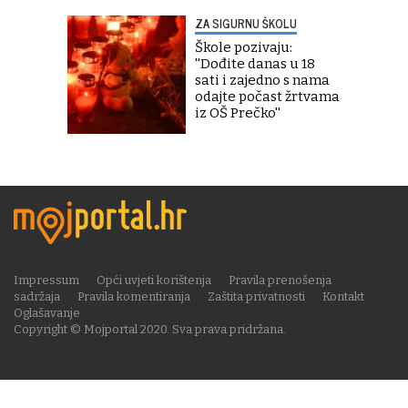
ZA SIGURNU ŠKOLU
Škole pozivaju:
''Dođite danas u 18
sati i zajedno s nama
odajte počast žrtvama
iz OŠ Prečko''
Impressum
Opći uvjeti korištenja
Pravila prenošenja
sadržaja
Pravila komentiranja
Zaštita privatnosti
Kontakt
Oglašavanje
Copyright © Mojportal 2020. Sva prava pridržana.