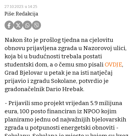
27.10.2023. u 14:25
Piše: Redakcija
Nakon što je prošlog tjedna na cjelovitu
obnovu prijavljena zgrada u Nazorovoj ulici,
koja bi u budućnosti trebala postati
studentski dom, a o čemu smo pisali
OVDJE
,
Grad Bjelovar u petak je na isti natječaj
prijavio i zgradu Sokolane, potvrdio je
gradonačelnik Dario Hrebak.
- Prijavili smo projekt vrijedan 5.9 milijuna
eura, 100 posto financiran iz NPOO kojim
planiramo jednu od najvažnijih bjelovarskih
zgrada u potpunosti energetski obnoviti -
Sokolanu. Sokolana je mjesto u kojem su kroz