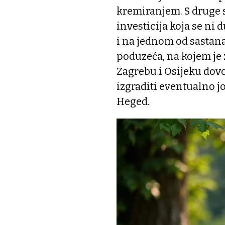
kremiranjem. S druge s
investicija koja se ni d
i na jednom od sastan
poduzeća, na kojem je 
Zagrebu i Osijeku dovo
izgraditi eventualno j
Heged.