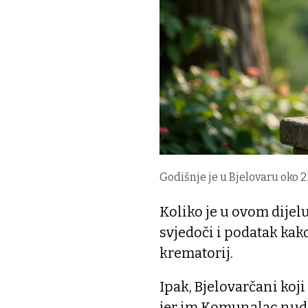
Godišnje je u Bjelovaru oko 
Koliko je u ovom dijel
svjedoči i podatak kak
krematorij.
Ipak, Bjelovarčani koj
jer im Komunalac nudi 