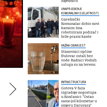
zajednicu"
UNAPRJEĐENJE
KOMUNALNIH DJELATNOSTI
Garešnički
Komunalac dobio novi
kamion: Ima
robotizirani podizač i
brže prazni kante
VAŽNA OBAVIJEST
Stanovnici općine
Đulovac ostali bez
vode: Radnici Vodnih
usluga su na terenu
INFRASTRUKTURA
Gotova V. faza
izgradnje nogostupa
u Končanici: "Ostao
samo još kilometar u
smjeru Daruvara"