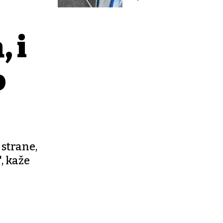
 i
o
strane,
, kaže