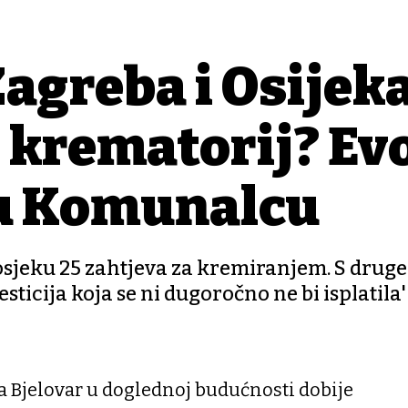
agreba i Osijeka,
i krematorij? Ev
 u Komunalcu
sjeku 25 zahtjeva za kremiranjem. S druge 
ticija koja se ni dugoročno ne bi isplatila''
a Bjelovar u doglednoj budućnosti dobije