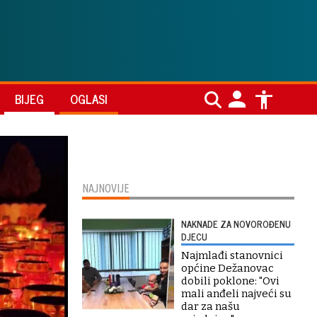
BIJEG
OGLASI
NAJNOVIJE
NAKNADE ZA NOVOROĐENU
DJECU
Najmlađi stanovnici
općine Dežanovac
dobili poklone: "Ovi
mali anđeli najveći su
dar za našu