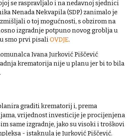
ojoj se raspravljalo i na nedavnoj sjednici
ćnika Nenada Nekvapila (SDP) zanimalo je
zmišljali o toj mogućnosti, s obzirom na
nosno izgradnje potpuno novog groblja u
u smo prvi pisali
OVDJE
.
omunalca Ivana Jurković Piščević
adnja krematorija nije u planu jer bi to bila
.
planira graditi krematorij i, prema
ama, vrijednost investicije je procijenjena
im same izgradnje, jako su visoki i troškovi
leksa - istaknula je Jurković Piščević.