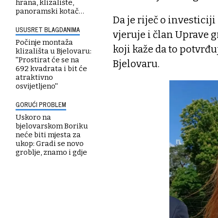
hrana, klizalište,
panoramski kotač…
Da je riječ o investici
USUSRET BLAGDANIMA
vjeruje i član Uprave
Počinje montaža
koji kaže da to potvrđu
klizališta u Bjelovaru:
''Prostirat će se na
Bjelovaru.
692 kvadrata i bit će
atraktivno
osvijetljeno''
GORUĆI PROBLEM
Uskoro na
bjelovarskom Boriku
neće biti mjesta za
ukop: Gradi se novo
groblje, znamo i gdje