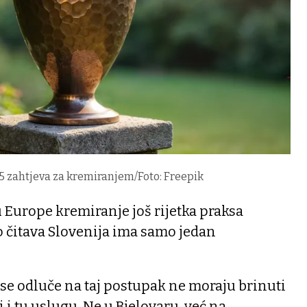
25 zahtjeva za kremiranjem/Foto: Freepik
u Europe kremiranje još rijetka praksa
o čitava Slovenija ima samo jedan
i se odluče na taj postupak ne moraju brinuti
i tu uslugu. Ne u Bjelovaru, već na