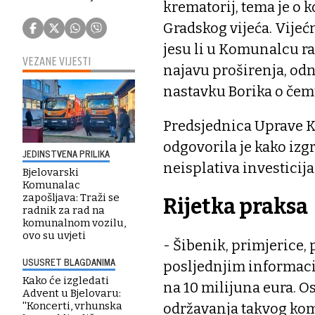
krematorij, tema je o k
Gradskog vijeća. Vije
jesu li u Komunalcu ra
VEZANE VIJESTI
najavu proširenja, od
nastavku Borika o čem
Predsjednica Uprave K
odgovorila je kako izgr
JEDINSTVENA PRILIKA
neisplativa investicija
Bjelovarski
Komunalac
zapošljava: Traži se
Rijetka praksa
radnik za rad na
komunalnom vozilu,
ovo su uvjeti
- Šibenik, primjerice, 
USUSRET BLAGDANIMA
posljednjim informacij
Kako će izgledati
na 10 milijuna eura. Os
Advent u Bjelovaru:
''Koncerti, vrhunska
održavanja takvog komp