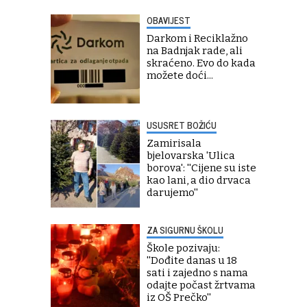
OBAVIJEST
Darkom i Reciklažno
na Badnjak rade, ali
skraćeno. Evo do kada
možete doći...
USUSRET BOŽIĆU
Zamirisala
bjelovarska 'Ulica
borova': ''Cijene su iste
kao lani, a dio drvaca
darujemo''
ZA SIGURNU ŠKOLU
Škole pozivaju:
''Dođite danas u 18
sati i zajedno s nama
odajte počast žrtvama
iz OŠ Prečko''