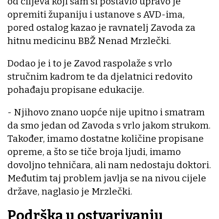
od ciljeva koji sam si postavio upravo je
opremiti županiju i ustanove s AVD-ima,
pored ostalog kazao je ravnatelj Zavoda za
hitnu medicinu BBŽ Nenad Mrzlečki.
Dodao je i to je Zavod raspolaže s vrlo
stručnim kadrom te da djelatnici redovito
pohađaju propisane edukacije.
- Njihovo znano uopće nije upitno i smatram
da smo jedan od Zavoda s vrlo jakom strukom.
Također, imamo dostatne količine propisane
opreme, a što se tiče broja ljudi, imamo
dovoljno tehničara, ali nam nedostaju doktori.
Međutim taj problem javlja se na nivou cijele
države, naglasio je Mrzlečki.
Podrška u ostvarivanju