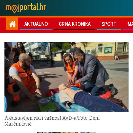
AKTUALNO
CRNA KRONIKA
SPORT
M
Predstavljen rad i važnost AVD-a/Foto: Deni
Marčinković