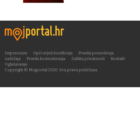
Impressum
Opći uvjeti korištenja
Pravila prenošenja
sadržaja
Pravila komentiranja
Zaštita privatnosti
Kontakt
Oglašavanje
Copyright © Mojportal 2020. Sva prava pridržana.