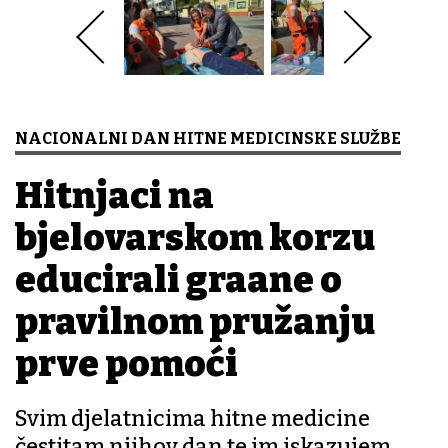
NACIONALNI DAN HITNE MEDICINSKE SLUŽBE
Hitnjaci na
bjelovarskom korzu
educirali građane o
pravilnom pružanju
prve pomoći
Svim djelatnicima hitne medicine
čestitam njihov dan te im iskazujem