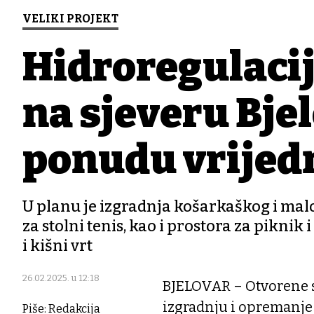
VELIKI PROJEKT
Hidroregulacija
na sjeveru Bjel
ponudu vrijedn
U planu je izgradnja košarkaškog i malo
za stolni tenis, kao i prostora za piknik i
i kišni vrt
26.02.2025. u 12:18
BJELOVAR – Otvorene s
izgradnju i opremanje
Piše: Redakcija