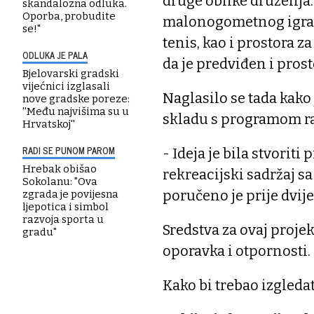
druge oblike druženja.
skandalozna odluka.
Oporba, probudite
malonogometnog igrališ
se!"
tenis, kao i prostora z
ODLUKA JE PALA
da je predviđen i prosto
Bjelovarski gradski
vijećnici izglasali
Naglasilo se tada kako
nove gradske poreze:
''Među najvišima su u
skladu s programom ra
Hrvatskoj''
RADI SE PUNOM PAROM
- Ideja je bila stvoriti
Hrebak obišao
rekreacijski sadržaj 
Sokolanu: "Ova
poručeno je prije dvij
zgrada je povijesna
ljepotica i simbol
razvoja sporta u
Sredstva za ovaj proje
gradu"
oporavka i otpornosti.
Kako bi trebao izgledat