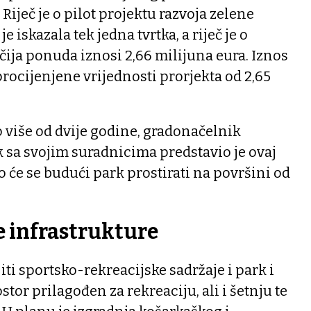
Riječ je o pilot projektu razvoja zelene
je iskazala tek jedna tvrtka, a riječ je o
 čija ponuda iznosi 2,66 milijuna eura. Iznos
 procijenjene vrijednosti prorjekta od 2,65
o više od dvije godine, gradonačelnik
 sa svojim suradnicima predstavio je ovaj
o će se budući park prostirati na površini od
 infrastrukture
jiti sportsko-rekreacijske sadržaje i park i
stor prilagođen za rekreaciju, ali i šetnju te