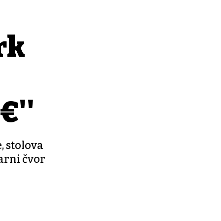
rk
€''
, stolova
tarni čvor