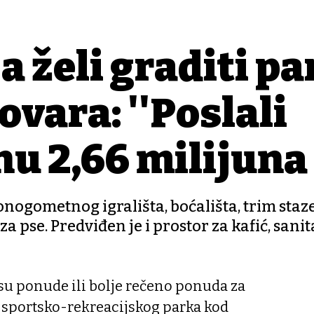
 želi graditi pa
ovara: ''Poslali
u 2,66 milijuna 
nogometnog igrališta, boćališta, trim staze
 za pse. Predviđen je i prostor za kafić, sani
u ponude ili bolje rečeno ponuda za
 sportsko-rekreacijskog parka kod