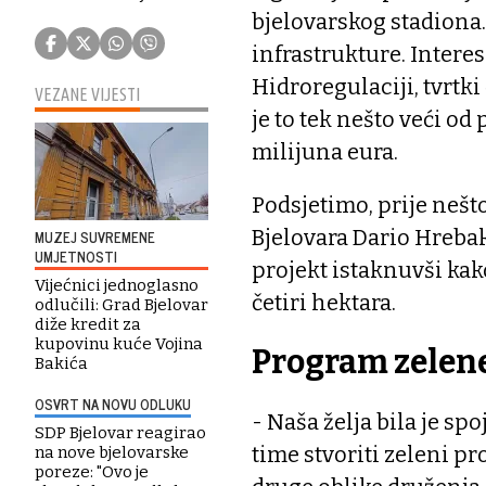
bjelovarskog stadiona. 
infrastrukture. Interes 
Hidroregulaciji, tvrtki
VEZANE VIJESTI
je to tek nešto veći od
milijuna eura.
Podsjetimo, prije nešt
Bjelovara Dario Hrebak
MUZEJ SUVREMENE
UMJETNOSTI
projekt istaknuvši kak
Vijećnici jednoglasno
četiri hektara.
odlučili: Grad Bjelovar
diže kredit za
kupovinu kuće Vojina
Program zelene
Bakića
OSVRT NA NOVU ODLUKU
- Naša želja bila je spo
SDP Bjelovar reagirao
time stvoriti zeleni pro
na nove bjelovarske
poreze: "Ovo je