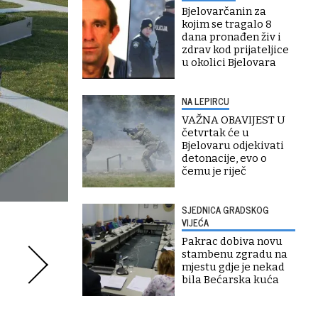
Bjelovarčanin za
kojim se tragalo 8
dana pronađen živ i
zdrav kod prijateljice
u okolici Bjelovara
NA LEPIRCU
VAŽNA OBAVIJEST U
četvrtak će u
Bjelovaru odjekivati
detonacije, evo o
čemu je riječ
SJEDNICA GRADSKOG
VIJEĆA
Pakrac dobiva novu
stambenu zgradu na
mjestu gdje je nekad
bila Bećarska kuća