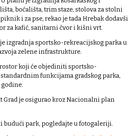
 U planu je izgradnja košarkaškog i
ta, boćališta, trim staze, stolova za stolni
a piknik i za pse, rekao je tada Hrebak dodavši
r za kafić, sanitarni čvor i kišni vrt.
 je izgradnja sportsko-rekreacijskog parka u
zvoja zelene infrastrukture.
 prostor koji će objediniti sportsko-
sa standardnim funkcijama gradskog parka,
e godine.
kt Grad je osigurao kroz Nacionalni plan
i budući park, pogledajte u fotogaleriji.