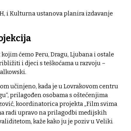
iH, i Kulturna ustanova planira izdavanje
ojekcija
t kojim ćemo Peru, Dragu, Ljubana i ostale
bližiti i djeci s teškoćama u razvoju –
Galkowski.
elom učinjeno, kada je u Lovrakovom centru
egu“, prilagođen osobama s oštećenjima
izović, koordinatorica projekta „Film svima
ma radi upravo na prilagodbi medijskih
aliditetom, kaže kako ju je poziv u Veliki