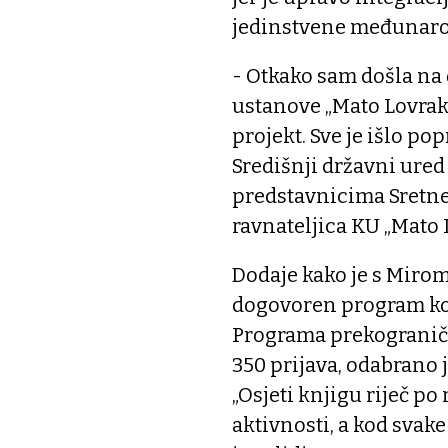
jedinstvene međunaro
- Otkako sam došla na 
ustanove „Mato Lovrak“
projekt. Sve je išlo po
Središnji državni ured 
predstavnicima Sretne
ravnateljica KU „Mato 
Dodaje kako je s Mirom
dogovoren program koji
Programa prekogranič
350 prijava, odabrano j
„Osjeti knjigu riječ po
aktivnosti, a kod svake