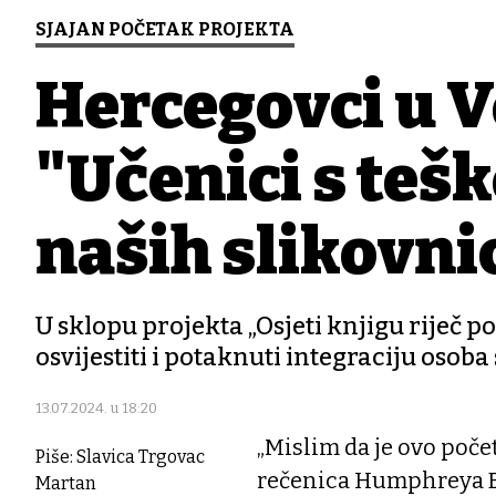
SJAJAN POČETAK PROJEKTA
Hercegovci u V
"Učenici s teš
naših slikovni
U sklopu projekta „Osjeti knjigu riječ po 
osvijestiti i potaknuti integraciju osob
13.07.2024. u 18:20
„Mislim da je ovo poče
Piše: Slavica Trgovac
rečenica Humphreya Bo
Martan