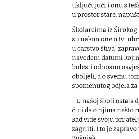
uključujući i onu s te
u prostor stare, napuš
Školarcima iz Širokog B
su nakon one o Ivi ubrz
u carstvo štiva“ zapra
navedeni datumi kojima
bolesti odnosno osvje
oboljeli, a o svemu to
spomenutog odjela za 
- U našoj školi ostala 
čuti da o njima nešto r
kad vide svoju prijate
zagrliti. I to je zapra
Bošnjak.