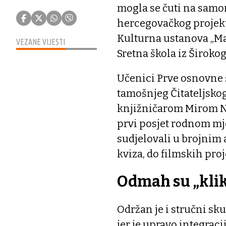
mogla se čuti na samo
hercegovačkog projekta
Kulturna ustanova „Ma
VEZANE VIJESTI
Sretna škola iz Širokog
Učenici Prve osnovne š
tamošnjeg Čitateljskog
knjižničarom Mirom N
prvi posjet rodnom mje
sudjelovali u brojnim 
kviza, do filmskih proj
Odmah su „klik
Održan je i stručni sk
jer je upravo integrac