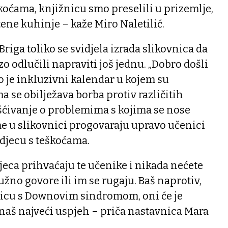
škoćama, knjižnicu smo preselili u prizemlje,
tene kuhinje – kaže Miro Naletilić.
riga toliko se svidjela izrada slikovnica da
o odlučili napraviti još jednu. „Dobro došli
vo je inkluzivni kalendar u kojem su
 se obilježava borba protiv različitih
šćivanje o problemima s kojima se nose
me u slikovnici progovaraju upravo učenici
djecu s teškoćama.
djeca prihvaćaju te učenike i nikada nećete
užno govore ili im se rugaju. Baš naprotiv,
ljicu s Downovim sindromom, oni će je
vo naš najveći uspjeh – priča nastavnica Mara