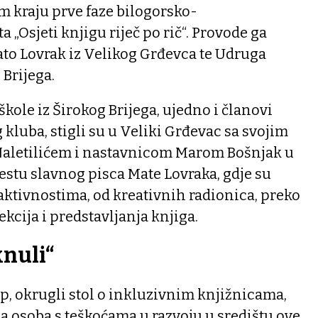
m kraju prve faze bilogorsko-
 „Osjeti knjigu riječ po rič“. Provode ga
to Lovrak iz Velikog Grđevca te Udruga
 Brijega.
kole iz Širokog Brijega, ujedno i članovi
 kluba, stigli su u Veliki Grđevac sa svojim
aletilićem i nastavnicom Marom Bošnjak u
stu slavnog pisca Mate Lovraka, gdje su
aktivnostima, od kreativnih radionica, preko
ekcija i predstavljanja knjiga.
nuli“
up, okrugli stol o inkluzivnim knjižnicama,
ija osoba s teškoćama u razvoju u središtu ove