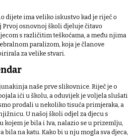
dijete ima veliko iskustvo kad je riječ o
 Prvoj osnovnoj školi djeluje čitavo
djecom s različitim teškoćama, a među njima
cerebralnom paralizom, koja je članove
rirala za velike stvari.
endar
 junakinja naše prve slikovnice. Riječ je o
bojala ići u školu, a oduvijek je voljela slušati
 smo prodali u nekoliko tisuća primjeraka, a
jižnicu. U našoj školi odjel za djecu s
kojem je bila i Iva, nalazio se u prizemlju,
a bila na katu. Kako bi u nju mogla sva djeca,