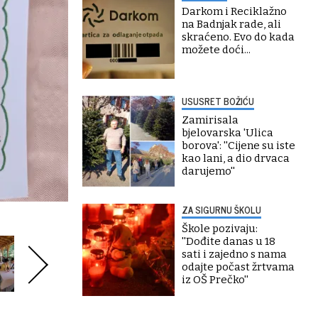
Darkom i Reciklažno
na Badnjak rade, ali
skraćeno. Evo do kada
možete doći...
USUSRET BOŽIĆU
Zamirisala
bjelovarska 'Ulica
borova': ''Cijene su iste
kao lani, a dio drvaca
darujemo''
ZA SIGURNU ŠKOLU
Škole pozivaju:
''Dođite danas u 18
sati i zajedno s nama
odajte počast žrtvama
iz OŠ Prečko''