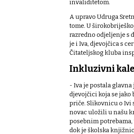
invaliditetom.
A upravo Udruga Sretno 
tome. U širokobriješkoj
razredno odjeljenje s 
je i Iva, djevojčica s 
Čitateljskog kluba inspi
Inkluzivni kal
- Iva je postala glavna
djevojčici koja se jako 
priče. Slikovnicu o Ivi
novac uložili u našu kn
posebnim potrebama, u 
dok je školska knjižnic