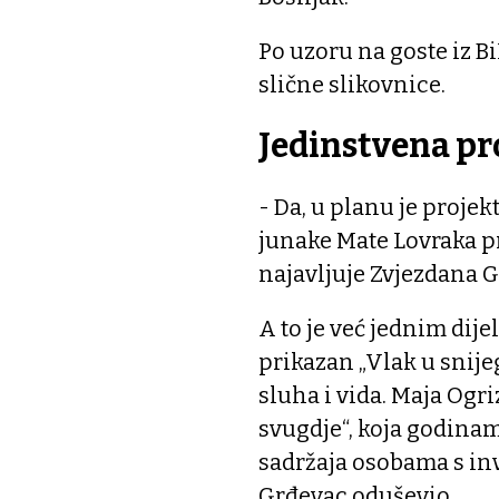
Po uzoru na goste iz B
slične slikovnice.
Jedinstvena pr
- Da, u planu je projek
junake Mate Lovraka pri
najavljuje Zvjezdana 
A to je već jednim dij
prikazan „Vlak u snij
sluha i vida. Maja Ogr
svugdje“, koja godina
sadržaja osobama s inv
Grđevac oduševio.