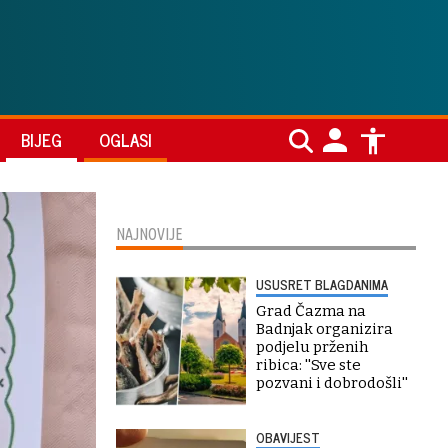
BIJEG
OGLASI
NAJNOVIJE
USUSRET BLAGDANIMA
Grad Čazma na
Badnjak organizira
podjelu prženih
ribica: ''Sve ste
pozvani i dobrodošli''
OBAVIJEST