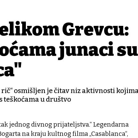
elikom Grđevcu:
koćama junaci su
ca"
rič“ osmišljen je čitav niz aktivnosti kojima 
a s teškoćama u društvo
tak jednog divnog prijateljstva.“ Legendarna
garta na kraju kultnog filma „Casablanca“,