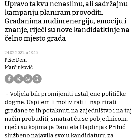
Upravo takvu nenasilnu, ali sadržajnu
kampanju planiram provoditi.
Građanima nudim energiju, emociju i
znanje, riječi su nove kandidatkinje na
čelno mjesto grada
24.02.2021. u 13:15
Piše: Deni
Marčinković
- Voljela bih promijeniti ustaljene političke
dogme. Uspijem li motivirati i inspirirati
građane te ih potaknuti na zajedništvo i na taj
način probuditi, smatrat ću se pobjednicom,
riječi su kojima je Danijela Hajdinjak Prihić
službeno najavila svoju kandidaturu za