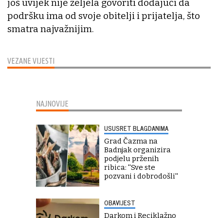
još uvijek nije željela govoriti dodajući da
podršku ima od svoje obitelji i prijatelja, što
smatra najvažnijim.
VEZANE VIJESTI
NAJNOVIJE
USUSRET BLAGDANIMA
Grad Čazma na
Badnjak organizira
podjelu prženih
ribica: ''Sve ste
pozvani i dobrodošli''
OBAVIJEST
Darkom i Reciklažno