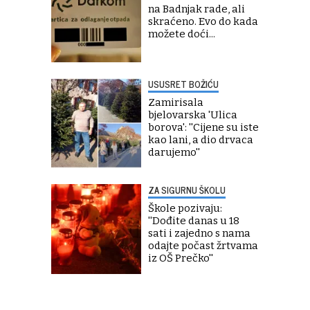
na Badnjak rade, ali
skraćeno. Evo do kada
možete doći...
USUSRET BOŽIĆU
Zamirisala
bjelovarska 'Ulica
borova': ''Cijene su iste
kao lani, a dio drvaca
darujemo''
ZA SIGURNU ŠKOLU
Škole pozivaju:
''Dođite danas u 18
sati i zajedno s nama
odajte počast žrtvama
iz OŠ Prečko''