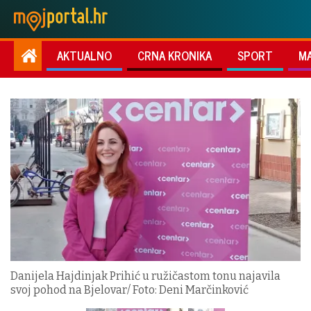
AKTUALNO
CRNA KRONIKA
SPORT
M
Danijela Hajdinjak Prihić u ružičastom tonu najavila
svoj pohod na Bjelovar/ Foto: Deni Marčinković