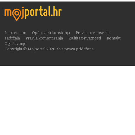
Impressum
Opći uvjeti korištenja
Pravila prenošenja
sadržaja
Pravila komentiranja
Zaštita privatnosti
Kontakt
Oglašavanje
Copyright © Mojportal 2020. Sva prava pridržana.