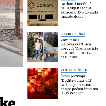
Darkom i Reciklažno
na Badnjak rade, ali
skraćeno. Evo do kada
možete doći...
USUSRET BOŽIĆU
Zamirisala
bjelovarska 'Ulica
borova': ''Cijene su iste
kao lani, a dio drvaca
darujemo''
ZA SIGURNU ŠKOLU
Škole pozivaju:
''Dođite danas u 18
sati i zajedno s nama
odajte počast žrtvama
iz OŠ Prečko''
ske