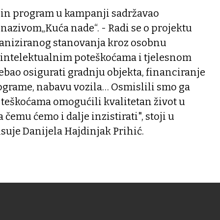
jezin program u kampanji sadržavao
 nazivom„Kuća nade“. - Radi se o projektu
aniziranog stanovanja kroz osobnu
 intelektualnim poteškoćama i tjelesnom
rebao osigurati gradnju objekta, financiranje
rograme, nabavu vozila… Osmislili smo ga
teškoćama omogućili kvalitetan život u
a čemu ćemo i dalje inzistirati", stoji u
suje Danijela Hajdinjak Prihić.