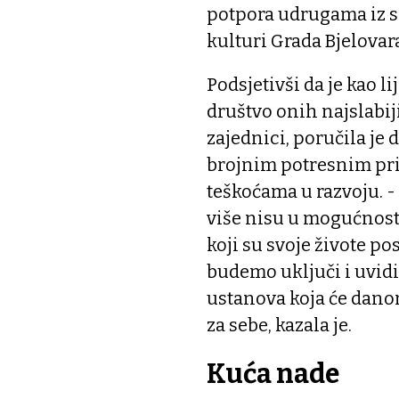
potpora udrugama iz s
kulturi Grada Bjelovara
Podsjetivši da je kao l
društvo onih najslabij
zajednici, poručila je
brojnim potresnim prič
teškoćama u razvoju. - 
više nisu u mogućnosti 
koji su svoje živote po
budemo uključi i uvid
ustanova koja će dano
za sebe, kazala je.
Kuća nade