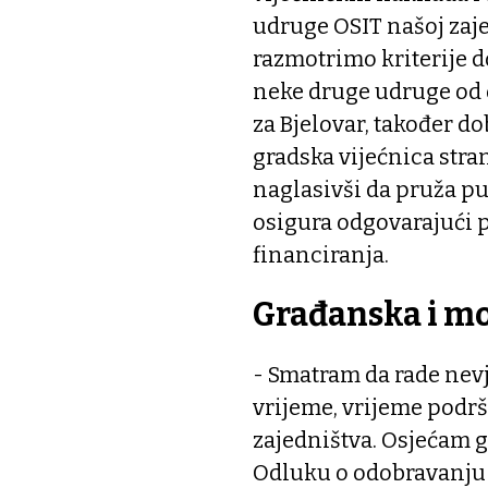
udruge OSIT našoj zaje
razmotrimo kriterije do
neke druge udruge od 
za Bjelovar, također do
gradska vijećnica stra
naglasivši da pruža p
osigura odgovarajući p
financiranja.
Građanska i m
- Smatram da rade nevje
vrijeme, vrijeme podrš
zajedništva. Osjećam 
Odluku o odobravanju 