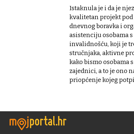
Istaknula je i da je n
kvalitetan projekt pod
dnevnog boravka i org
asistenciju osobama s
invalidnošću, koji je t
stručnjaka, aktivne p
kako bismo osobama s 
zajednici, a to je ono n
priopćenje kojeg potpi