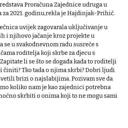
redstava Proračuna Zajednice udruga u
 za 2021. godinu,rekla je Hajdinjak-Prihić.
iječnica uvijek zagovarala uključivanje u
ih i njihovo jačanje kroz projekte u
 da se u svakodnevnom radu susreće s
ama roditelja koji skrbe za djecu s
Zapitate li se što se događa kada to roditelji
činiti? Tko tada o njima skrbi? Dobri ljudi
svetili brizi o najslabijima. Pozivam sve da
imo koliko nam je kao zajednici potrebna
noćno skrbiti o onima koji to ne mogu sami