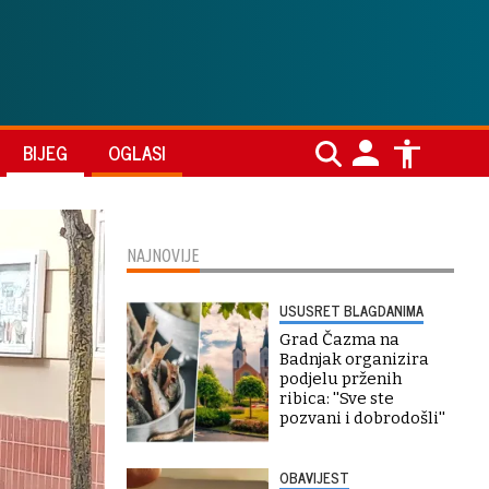
BIJEG
OGLASI
NAJNOVIJE
USUSRET BLAGDANIMA
Grad Čazma na
Badnjak organizira
podjelu prženih
ribica: ''Sve ste
pozvani i dobrodošli''
OBAVIJEST