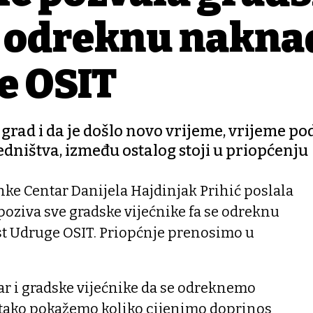
se odreknu nakna
e OSIT
grad i da je došlo novo vrijeme, vrijeme po
edništva, između ostalog stoji u priopćenju
nke Centar Danijela Hajdinjak Prihić poslala
poziva sve gradske vijećnike fa se odreknu
st Udruge OSIT. Priopćnje prenosimo u
ar i gradske vijećnike da se odreknemo
 tako pokažemo koliko cijenimo doprinos