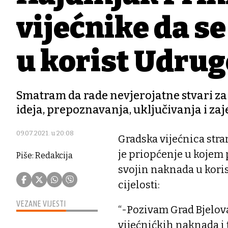
vijećnike da 
u korist Udrug
Smatram da rade nevjerojatne stvari za 
ideja, prepoznavanja, uključivanja i zaj
09.07.2021. u 20:08
Gradska vijećnica stra
je priopćenje u kojem 
Piše: Redakcija
svojin naknada u kori
cijelosti:
VEZANE VIJESTI
“-Pozivam Grad Bjelov
vijećnićkih naknada i