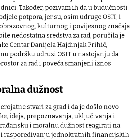
dnici. Također, pozivam ih da u budućnosti
djele potpora, jer su, osim udruge OSIT, i
obrazovnog, kulturnog i povijesnog značaja
bile nedostatna sredstva za rad, poručila je
nke Centar Danijela Hajdinjak Prihić,
unu podršku udruzi OSIT u nastojanju da
rostor za rad i poveća smanjeni iznos
oralna dužnost
rojatne stvari za grad i da je došlo novo
ke, ideja, prepoznavanja, uključivanja i
građansku i moralnu dužnost reagirati na
i raspoređivanju jednokratnih financijskih