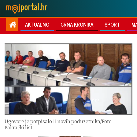
AKTUALNO
CRNA KRONIKA
SPORT
M
Ugovore je potpisalo 11 novih poduzetnika/Foto:
Pakrački list