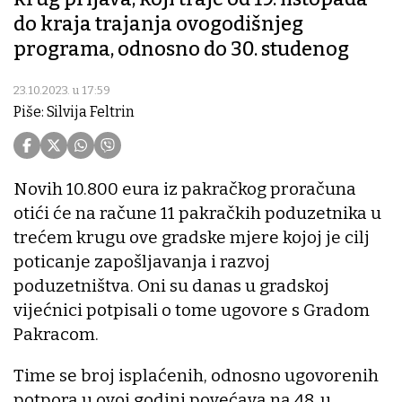
do kraja trajanja ovogodišnjeg
programa, odnosno do 30. studenog
23.10.2023. u 17:59
Piše: Silvija Feltrin
Novih 10.800 eura iz pakračkog proračuna
otići će na račune 11 pakračkih poduzetnika u
trećem krugu ove gradske mjere kojoj je cilj
poticanje zapošljavanja i razvoj
poduzetništva. Oni su danas u gradskoj
vijećnici potpisali o tome ugovore s Gradom
Pakracom.
Time se broj isplaćenih, odnosno ugovorenih
potpora u ovoj godini povećava na 48, u