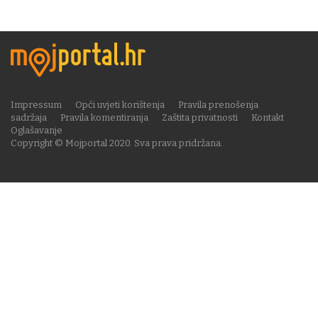
Impressum
Opći uvjeti korištenja
Pravila prenošenja
sadržaja
Pravila komentiranja
Zaštita privatnosti
Kontakt
Oglašavanje
Copyright © Mojportal 2020. Sva prava pridržana.