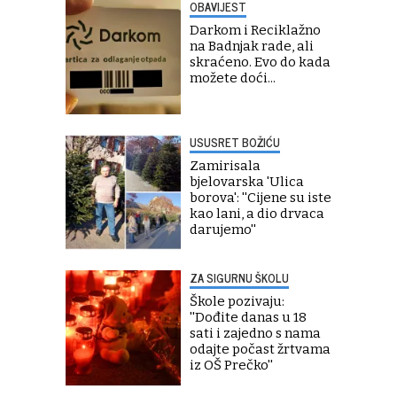
OBAVIJEST
Darkom i Reciklažno
na Badnjak rade, ali
skraćeno. Evo do kada
možete doći...
USUSRET BOŽIĆU
Zamirisala
bjelovarska 'Ulica
borova': ''Cijene su iste
kao lani, a dio drvaca
darujemo''
ZA SIGURNU ŠKOLU
Škole pozivaju:
''Dođite danas u 18
sati i zajedno s nama
odajte počast žrtvama
iz OŠ Prečko''