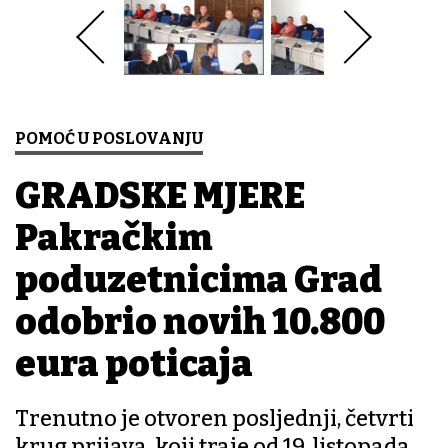
POMOĆ U POSLOVANJU
GRADSKE MJERE
Pakračkim
poduzetnicima Grad
odobrio novih 10.800
eura poticaja
Trenutno je otvoren posljednji, četvrti
krug prijava, koji traje od 19. listopada