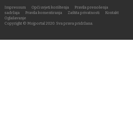
Impressum
Opći uvjeti korištenja
Pravila prenošenja
sadržaja
Pravila komentiranja
Zaštita privatnosti
Kontakt
Oglašavanje
Copyright © Mojportal 2020. Sva prava pridržana.