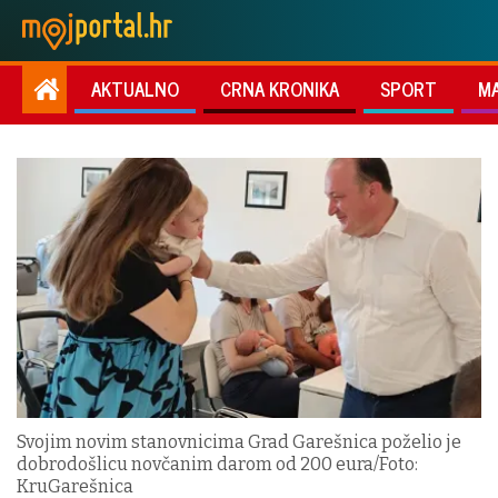
AKTUALNO
CRNA KRONIKA
SPORT
M
Svojim novim stanovnicima Grad Garešnica poželio je
dobrodošlicu novčanim darom od 200 eura/Foto:
KruGarešnica