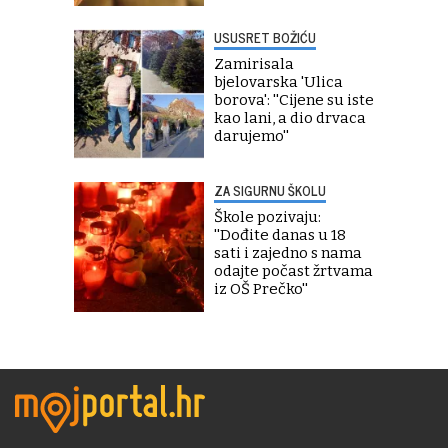
USUSRET BOŽIĆU
Zamirisala
bjelovarska 'Ulica
borova': ''Cijene su iste
kao lani, a dio drvaca
darujemo''
ZA SIGURNU ŠKOLU
Škole pozivaju:
''Dođite danas u 18
sati i zajedno s nama
odajte počast žrtvama
iz OŠ Prečko''