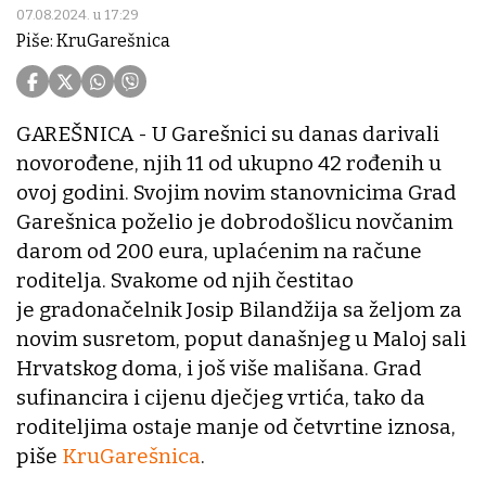
07.08.2024. u 17:29
Piše: KruGarešnica
GAREŠNICA - U Garešnici su danas darivali
novorođene, njih 11 od ukupno 42 rođenih u
ovoj godini. Svojim novim stanovnicima Grad
Garešnica poželio je dobrodošlicu novčanim
darom od 200 eura, uplaćenim na račune
roditelja. Svakome od njih čestitao
je gradonačelnik Josip Bilandžija sa željom za
novim susretom, poput današnjeg u Maloj sali
Hrvatskog doma, i još više mališana. Grad
sufinancira i cijenu dječjeg vrtića, tako da
roditeljima ostaje manje od četvrtine iznosa,
piše
KruGarešnica
.