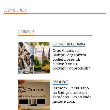
VEZANE VIJESTI
NAJNOVIJE
USUSRET BLAGDANIMA
Grad Čazma na
Badnjak organizira
podjelu prženih
ribica: ''Sve ste
pozvani i dobrodošli''
OBAVIJEST
Darkom i Reciklažno
na Badnjak rade, ali
skraćeno. Evo do kada
možete doći...