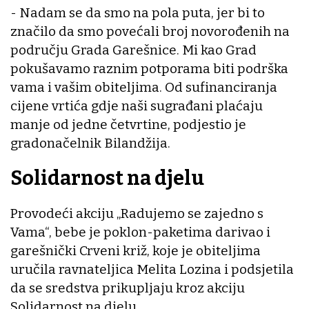
- Nadam se da smo na pola puta, jer bi to
značilo da smo povećali broj novorođenih na
području Grada Garešnice. Mi kao Grad
pokušavamo raznim potporama biti podrška
vama i vašim obiteljima. Od sufinanciranja
cijene vrtića gdje naši sugrađani plaćaju
manje od jedne četvrtine, podjestio je
gradonačelnik Bilandžija.
Solidarnost na djelu
Provodeći akciju „Radujemo se zajedno s
Vama“, bebe je poklon-paketima darivao i
garešnički Crveni križ, koje je obiteljima
uručila ravnateljica Melita Lozina i podsjetila
da se sredstva prikupljaju kroz akciju
Solidarnost na djelu.