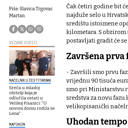
Čak četiri godine bit 
Piše: Slavica Trgovac
najduže selo u Hrvatskoj
Martan
središtu istoimene opć
kilometara. S obzirom 
postavljati gradit će se
VEZANE VIJESTI
Završena prva 
- Završili smo prvu fa
vrijednu 90 tisuća eura
NAČELNIK U ČESTITARIMA
Sreća u mladoj
smo pri Ministarstvu r
obitelji koja je
sredstva za novu fazu k
odlučila ostati u
Velikoj Pisanici: ''U
velikopisanički načelni
novom domu rodila se
Lena''
Uhodan tempo
NAPOKON