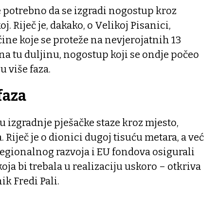
će potrebno da se izgradi nogostup kroz
. Riječ je, dakako, o Velikoj Pisanici,
ine koje se proteže na nevjerojatnih 13
na tu duljinu, nogostup koji se ondje počeo
 u više faza.
faza
zu izgradnje pješačke staze kroz mjesto,
. Riječ je o dionici dugoj tisuću metara, a već
egionalnog razvoja i EU fondova osigurali
oja bi trebala u realizaciju uskoro – otkriva
k Fredi Pali.