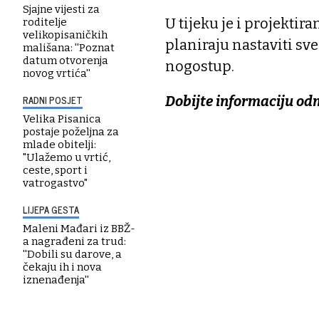
Sjajne vijesti za
U tijeku je i projektir
roditelje
velikopisaničkih
planiraju nastaviti sve
mališana: ''Poznat
datum otvorenja
nogostup.
novog vrtića''
RADNI POSJET
Dobijte informaciju od
Velika Pisanica
postaje poželjna za
mlade obitelji:
"Ulažemo u vrtić,
ceste, sport i
vatrogastvo"
LIJEPA GESTA
Maleni Mađari iz BBŽ-
a nagrađeni za trud:
''Dobili su darove, a
čekaju ih i nova
iznenađenja''