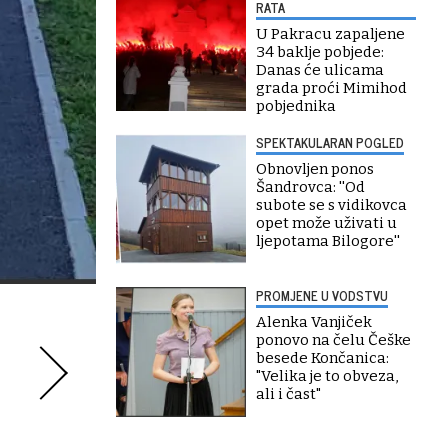
RATA
U Pakracu zapaljene
34 baklje pobjede:
Danas će ulicama
grada proći Mimihod
pobjednika
SPEKTAKULARAN POGLED
Obnovljen ponos
Šandrovca: ''Od
subote se s vidikovca
opet može uživati u
ljepotama Bilogore''
PROMJENE U VODSTVU
Alenka Vanjiček
ponovo na čelu Češke
besede Končanica:
"Velika je to obveza,
ali i čast"