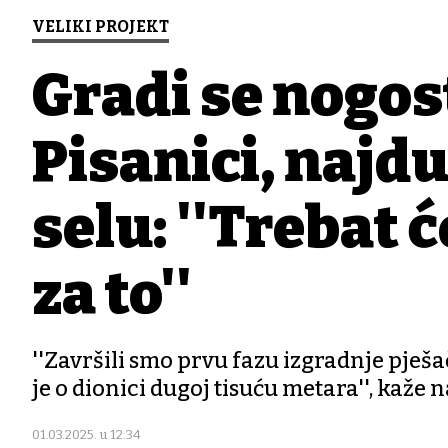
VELIKI PROJEKT
Gradi se nogos
Pisanici, naj
selu: ''Trebat 
za to''
''Završili smo prvu fazu izgradnje pješa
je o dionici dugoj tisuću metara'', kaže 
01.03.2025. u 12:34