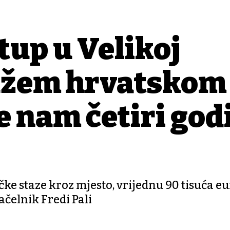
tup u Velikoj
dužem hrvatskom
će nam četiri god
čke staze kroz mjesto, vrijednu 90 tisuća eur
načelnik Fredi Pali