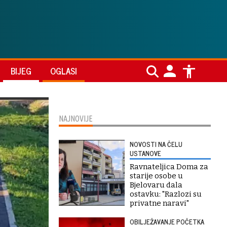
BIJEG
OGLASI
NAJNOVIJE
NOVOSTI NA ČELU
USTANOVE
Ravnateljica Doma za
starije osobe u
Bjelovaru dala
ostavku: "Razlozi su
privatne naravi"
OBILJEŽAVANJE POČETKA